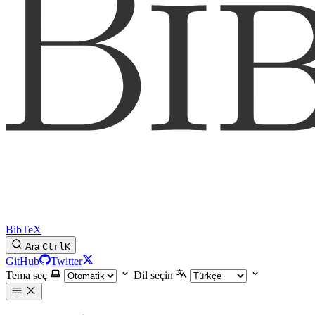
BibTeX
Ara
Ctrl
K
GitHub
Twitter
Tema seç
Dil seçin