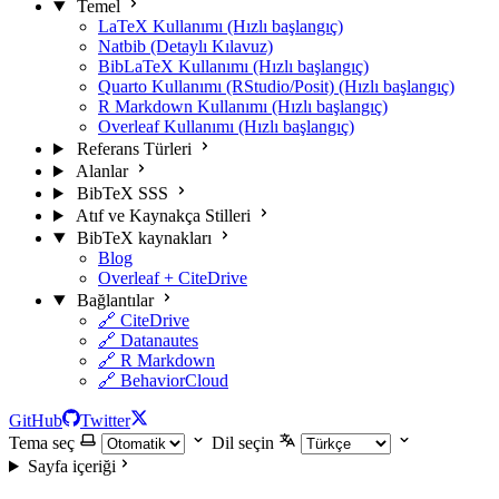
Temel
LaTeX Kullanımı (Hızlı başlangıç)
Natbib (Detaylı Kılavuz)
BibLaTeX Kullanımı (Hızlı başlangıç)
Quarto Kullanımı (RStudio/Posit) (Hızlı başlangıç)
R Markdown Kullanımı (Hızlı başlangıç)
Overleaf Kullanımı (Hızlı başlangıç)
Referans Türleri
Alanlar
BibTeX SSS
Atıf ve Kaynakça Stilleri
BibTeX kaynakları
Blog
Overleaf + CiteDrive
Bağlantılar
🔗 CiteDrive
🔗 Datanautes
🔗 R Markdown
🔗 BehaviorCloud
GitHub
Twitter
Tema seç
Dil seçin
Sayfa içeriği