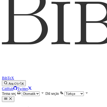
BibTeX
Ara
Ctrl
K
GitHub
Twitter
Tema seç
Dil seçin