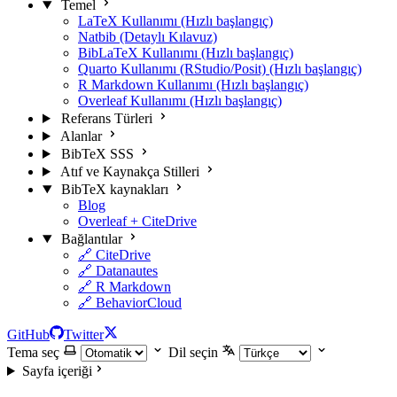
Temel
LaTeX Kullanımı (Hızlı başlangıç)
Natbib (Detaylı Kılavuz)
BibLaTeX Kullanımı (Hızlı başlangıç)
Quarto Kullanımı (RStudio/Posit) (Hızlı başlangıç)
R Markdown Kullanımı (Hızlı başlangıç)
Overleaf Kullanımı (Hızlı başlangıç)
Referans Türleri
Alanlar
BibTeX SSS
Atıf ve Kaynakça Stilleri
BibTeX kaynakları
Blog
Overleaf + CiteDrive
Bağlantılar
🔗 CiteDrive
🔗 Datanautes
🔗 R Markdown
🔗 BehaviorCloud
GitHub
Twitter
Tema seç
Dil seçin
Sayfa içeriği