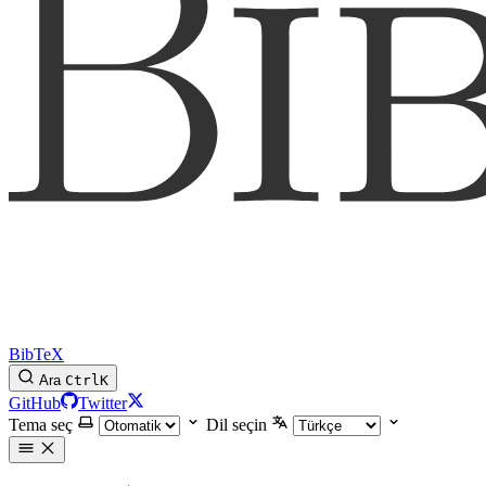
BibTeX
Ara
Ctrl
K
GitHub
Twitter
Tema seç
Dil seçin