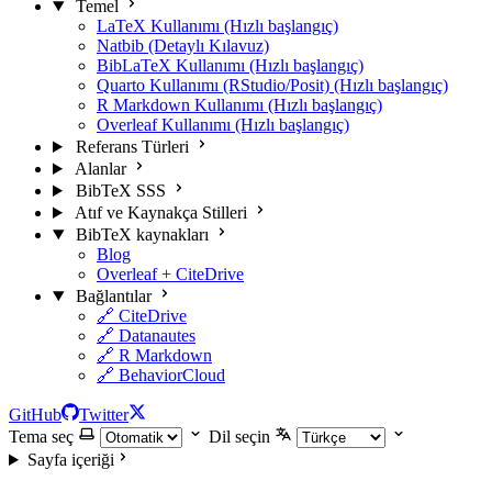
Temel
LaTeX Kullanımı (Hızlı başlangıç)
Natbib (Detaylı Kılavuz)
BibLaTeX Kullanımı (Hızlı başlangıç)
Quarto Kullanımı (RStudio/Posit) (Hızlı başlangıç)
R Markdown Kullanımı (Hızlı başlangıç)
Overleaf Kullanımı (Hızlı başlangıç)
Referans Türleri
Alanlar
BibTeX SSS
Atıf ve Kaynakça Stilleri
BibTeX kaynakları
Blog
Overleaf + CiteDrive
Bağlantılar
🔗 CiteDrive
🔗 Datanautes
🔗 R Markdown
🔗 BehaviorCloud
GitHub
Twitter
Tema seç
Dil seçin
Sayfa içeriği