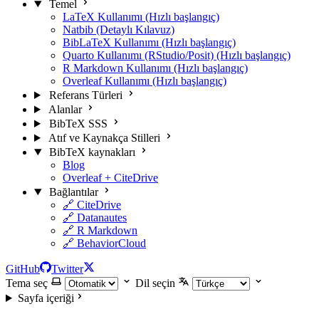
Temel
LaTeX Kullanımı (Hızlı başlangıç)
Natbib (Detaylı Kılavuz)
BibLaTeX Kullanımı (Hızlı başlangıç)
Quarto Kullanımı (RStudio/Posit) (Hızlı başlangıç)
R Markdown Kullanımı (Hızlı başlangıç)
Overleaf Kullanımı (Hızlı başlangıç)
Referans Türleri
Alanlar
BibTeX SSS
Atıf ve Kaynakça Stilleri
BibTeX kaynakları
Blog
Overleaf + CiteDrive
Bağlantılar
🔗 CiteDrive
🔗 Datanautes
🔗 R Markdown
🔗 BehaviorCloud
GitHub
Twitter
Tema seç
Dil seçin
Sayfa içeriği