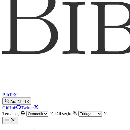
BibTeX
Ara
Ctrl
K
GitHub
Twitter
Tema seç
Dil seçin