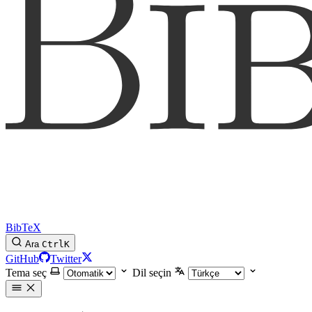
BibTeX
Ara
Ctrl
K
GitHub
Twitter
Tema seç
Dil seçin