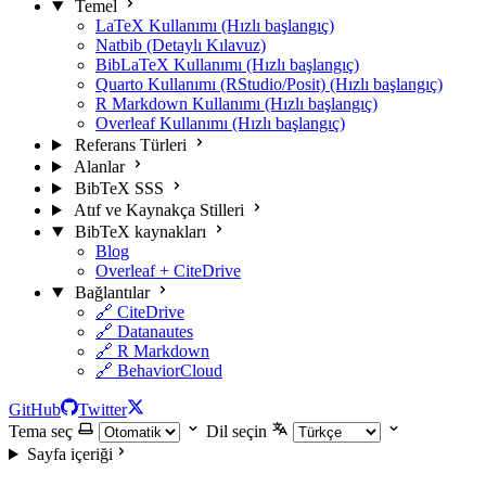
Temel
LaTeX Kullanımı (Hızlı başlangıç)
Natbib (Detaylı Kılavuz)
BibLaTeX Kullanımı (Hızlı başlangıç)
Quarto Kullanımı (RStudio/Posit) (Hızlı başlangıç)
R Markdown Kullanımı (Hızlı başlangıç)
Overleaf Kullanımı (Hızlı başlangıç)
Referans Türleri
Alanlar
BibTeX SSS
Atıf ve Kaynakça Stilleri
BibTeX kaynakları
Blog
Overleaf + CiteDrive
Bağlantılar
🔗 CiteDrive
🔗 Datanautes
🔗 R Markdown
🔗 BehaviorCloud
GitHub
Twitter
Tema seç
Dil seçin
Sayfa içeriği