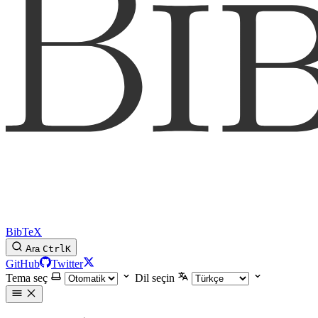
BibTeX
Ara
Ctrl
K
GitHub
Twitter
Tema seç
Dil seçin