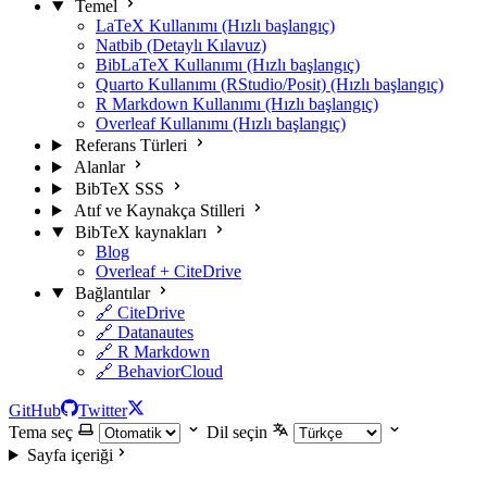
Temel
LaTeX Kullanımı (Hızlı başlangıç)
Natbib (Detaylı Kılavuz)
BibLaTeX Kullanımı (Hızlı başlangıç)
Quarto Kullanımı (RStudio/Posit) (Hızlı başlangıç)
R Markdown Kullanımı (Hızlı başlangıç)
Overleaf Kullanımı (Hızlı başlangıç)
Referans Türleri
Alanlar
BibTeX SSS
Atıf ve Kaynakça Stilleri
BibTeX kaynakları
Blog
Overleaf + CiteDrive
Bağlantılar
🔗 CiteDrive
🔗 Datanautes
🔗 R Markdown
🔗 BehaviorCloud
GitHub
Twitter
Tema seç
Dil seçin
Sayfa içeriği