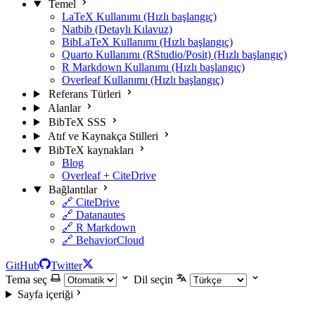
Temel
LaTeX Kullanımı (Hızlı başlangıç)
Natbib (Detaylı Kılavuz)
BibLaTeX Kullanımı (Hızlı başlangıç)
Quarto Kullanımı (RStudio/Posit) (Hızlı başlangıç)
R Markdown Kullanımı (Hızlı başlangıç)
Overleaf Kullanımı (Hızlı başlangıç)
Referans Türleri
Alanlar
BibTeX SSS
Atıf ve Kaynakça Stilleri
BibTeX kaynakları
Blog
Overleaf + CiteDrive
Bağlantılar
🔗 CiteDrive
🔗 Datanautes
🔗 R Markdown
🔗 BehaviorCloud
GitHub
Twitter
Tema seç
Dil seçin
Sayfa içeriği