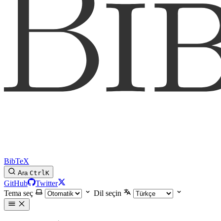
BibTeX
Ara
Ctrl
K
GitHub
Twitter
Tema seç
Dil seçin