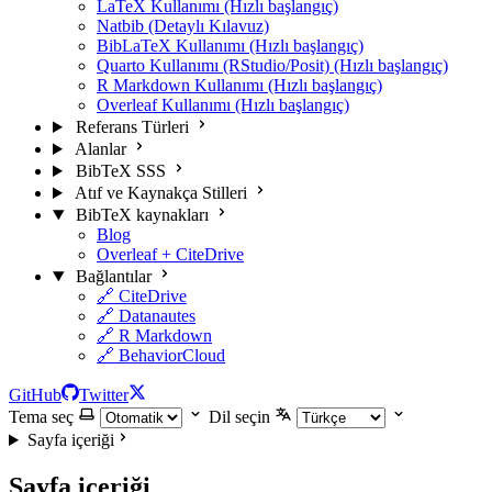
LaTeX Kullanımı (Hızlı başlangıç)
Natbib (Detaylı Kılavuz)
BibLaTeX Kullanımı (Hızlı başlangıç)
Quarto Kullanımı (RStudio/Posit) (Hızlı başlangıç)
R Markdown Kullanımı (Hızlı başlangıç)
Overleaf Kullanımı (Hızlı başlangıç)
Referans Türleri
Alanlar
BibTeX SSS
Atıf ve Kaynakça Stilleri
BibTeX kaynakları
Blog
Overleaf + CiteDrive
Bağlantılar
🔗 CiteDrive
🔗 Datanautes
🔗 R Markdown
🔗 BehaviorCloud
GitHub
Twitter
Tema seç
Dil seçin
Sayfa içeriği
Sayfa içeriği