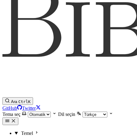
Ara
Ctrl
K
GitHub
Twitter
Tema seç
Dil seçin
Temel