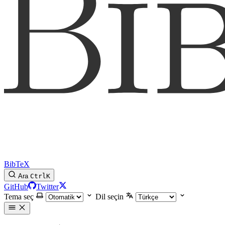
BibTeX
Ara
Ctrl
K
GitHub
Twitter
Tema seç
Dil seçin