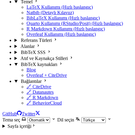
Temel
LaTeX Kullanımı (Hızlı başlangıç)
Natbib (Detaylı Kılavuz)
BibLaTeX Kullanımı (Hızlı başlangıç)
Quarto Kullanımı (RStudio/Posit) (Hızlı başlangıç)
R Markdown Kullanımı (Hızlı başlangıç)
Overleaf Kullanımı (Hızlı başlangıç)
Referans Türleri
Alanlar
BibTeX SSS
Atıf ve Kaynakça Stilleri
BibTeX kaynakları
Blog
Overleaf + CiteDrive
Bağlantılar
🔗 CiteDrive
🔗 Datanautes
🔗 R Markdown
🔗 BehaviorCloud
GitHub
Twitter
Tema seç
Dil seçin
Sayfa içeriği