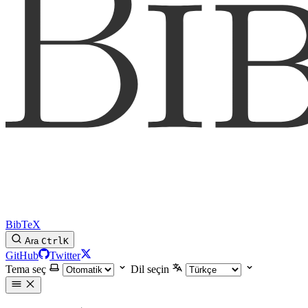
BibTeX
Ara
Ctrl
K
GitHub
Twitter
Tema seç
Dil seçin