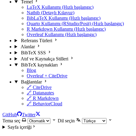
Temel
LaTeX Kullanımı (Hızlı başlangıç)
Natbib (Detaylı Kılavuz)
BibLaTeX Kullanımı (Hızlı başlangıç)
Quarto Kullanımı (RStudio/Posit) (Hızlı başlangıç)
R Markdown Kullanımı (Hızlı başlangıç)
Overleaf Kullanımı (Hızlı başlangıç)
Referans Türleri
Alanlar
BibTeX SSS
Atıf ve Kaynakça Stilleri
BibTeX kaynakları
Blog
Overleaf + CiteDrive
Bağlantılar
🔗 CiteDrive
🔗 Datanautes
🔗 R Markdown
🔗 BehaviorCloud
GitHub
Twitter
Tema seç
Dil seçin
Sayfa içeriği