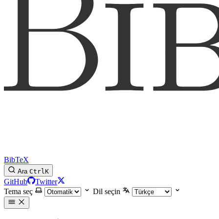
BibTeX
Ara
Ctrl
K
GitHub
Twitter
Tema seç
Dil seçin