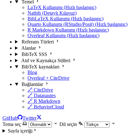
Temel
LaTeX Kullanımı (Hızlı başlangıç)
Natbib (Detaylı Kılavuz)
BibLaTeX Kullanımı (Hızlı başlangıç)
Quarto Kullanımı (RStudio/Posit) (Hızlı başlangıç)
R Markdown Kullanımı (Hızlı başlangıç)
Overleaf Kullanımı (Hızlı başlangıç)
Referans Türleri
Alanlar
BibTeX SSS
Atıf ve Kaynakça Stilleri
BibTeX kaynakları
Blog
Overleaf + CiteDrive
Bağlantılar
🔗 CiteDrive
🔗 Datanautes
🔗 R Markdown
🔗 BehaviorCloud
GitHub
Twitter
Tema seç
Dil seçin
Sayfa içeriği