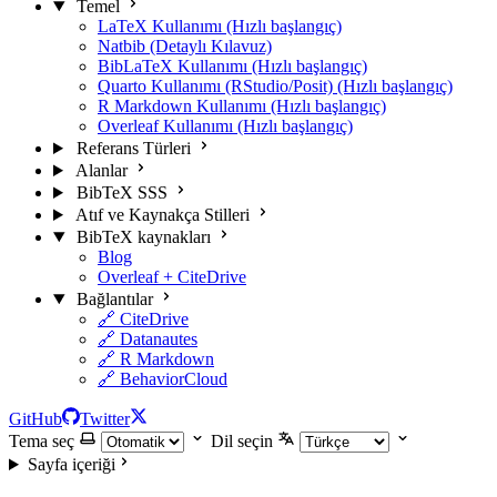
Temel
LaTeX Kullanımı (Hızlı başlangıç)
Natbib (Detaylı Kılavuz)
BibLaTeX Kullanımı (Hızlı başlangıç)
Quarto Kullanımı (RStudio/Posit) (Hızlı başlangıç)
R Markdown Kullanımı (Hızlı başlangıç)
Overleaf Kullanımı (Hızlı başlangıç)
Referans Türleri
Alanlar
BibTeX SSS
Atıf ve Kaynakça Stilleri
BibTeX kaynakları
Blog
Overleaf + CiteDrive
Bağlantılar
🔗 CiteDrive
🔗 Datanautes
🔗 R Markdown
🔗 BehaviorCloud
GitHub
Twitter
Tema seç
Dil seçin
Sayfa içeriği