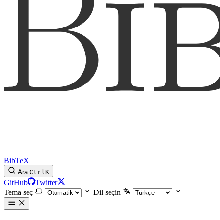
BibTeX
Ara
Ctrl
K
GitHub
Twitter
Tema seç
Dil seçin