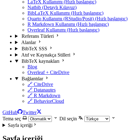
LaTeX Kullanımı (Hızlı başlangıç)
Natbib (Detaylı Kılavuz)
BibLaTeX Kullanımı (Hızlı başlangıç)
Quarto Kullanımı (RStudio/Posit) (Hızlı başlangıç)
R Markdown Kullanımı (Hızlı başlangıç)
Overleaf Kullanımı (Hızlı başlangıç)
Referans Türleri
Alanlar
BibTeX SSS
Atıf ve Kaynakça Stilleri
BibTeX kaynakları
Blog
Overleaf + CiteDrive
Bağlantılar
🔗 CiteDrive
🔗 Datanautes
🔗 R Markdown
🔗 BehaviorCloud
GitHub
Twitter
Tema seç
Dil seçin
Sayfa içeriği
Sayfa içeriği