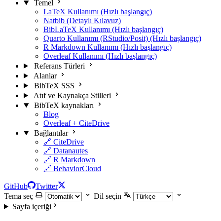
Temel
LaTeX Kullanımı (Hızlı başlangıç)
Natbib (Detaylı Kılavuz)
BibLaTeX Kullanımı (Hızlı başlangıç)
Quarto Kullanımı (RStudio/Posit) (Hızlı başlangıç)
R Markdown Kullanımı (Hızlı başlangıç)
Overleaf Kullanımı (Hızlı başlangıç)
Referans Türleri
Alanlar
BibTeX SSS
Atıf ve Kaynakça Stilleri
BibTeX kaynakları
Blog
Overleaf + CiteDrive
Bağlantılar
🔗 CiteDrive
🔗 Datanautes
🔗 R Markdown
🔗 BehaviorCloud
GitHub
Twitter
Tema seç
Dil seçin
Sayfa içeriği