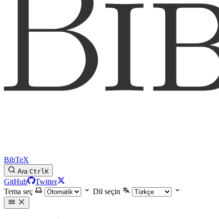
BibTeX
Ara
Ctrl
K
GitHub
Twitter
Tema seç
Dil seçin