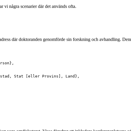
r vi några scenarier där det används ofta.
 adress där doktoranden genomförde sin forskning och avhandling. Denna 
rson
}
,
stad, Stat [eller Provins], Land
}
,