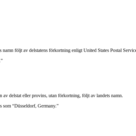
ns namn följt av delstatens förkortning enligt United States Postal Serv
.”
 av delstat eller provins, utan förkortning, följt av landets namn.
ras som “Düsseldorf, Germany.”