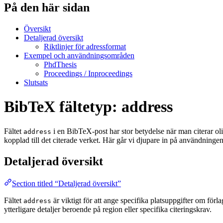
På den här sidan
Översikt
Detaljerad översikt
Riktlinjer för adressformat
Exempel och användningsområden
PhdThesis
Proceedings / Inproceedings
Slutsats
BibTeX fältetyp: address
Fältet
i en BibTeX-post har stor betydelse när man citerar oli
address
kopplad till det citerade verket. Här går vi djupare in på användninge
Detaljerad översikt
Section titled “Detaljerad översikt”
Fältet
är viktigt för att ange specifika platsuppgifter om förla
address
ytterligare detaljer beroende på region eller specifika citeringskrav.