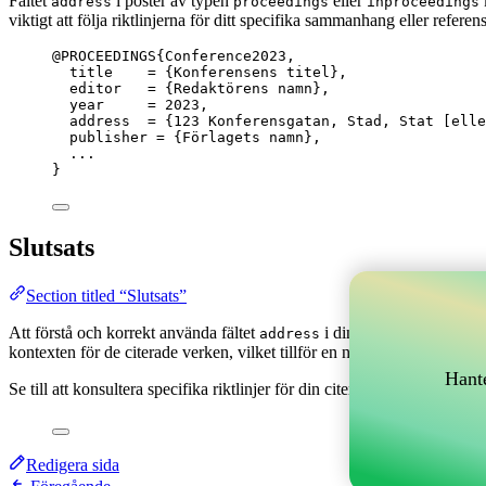
Fältet
i poster av typen
eller
address
proceedings
inproceedings
viktigt att följa riktlinjerna för ditt specifika sammanhang eller refere
@PROCEEDINGS
{Conference2023,
title
    = 
{
Konferensens titel
}
,
editor
   = 
{
Redaktörens namn
}
,
year
     = 
2023
,
address
  = 
{
123 Konferensgatan, Stad, Stat [elle
publisher
 = 
{
Förlagets namn
}
,
...
}
Slutsats
Section titled “Slutsats”
Att förstå och korrekt använda fältet
i dina BibTeX-poster kan 
address
kontexten för de citerade verken, vilket tillför en nivå av autenticitet och
Hante
Se till att konsultera specifika riktlinjer för din citeringsstil eller insti
Redigera sida