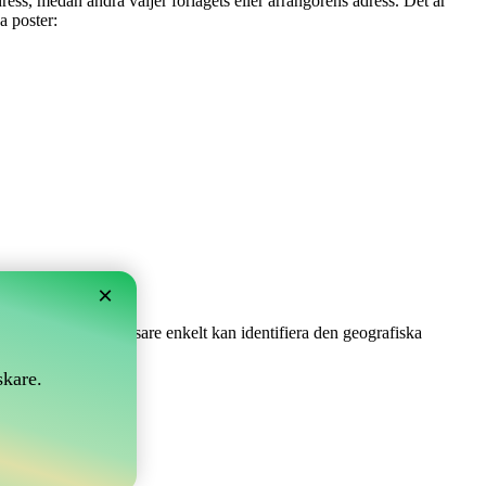
ress, medan andra väljer förlagets eller arrangörens adress. Det är
a poster:
×
t säkerställer att läsare enkelt kan identifiera den geografiska
skare.