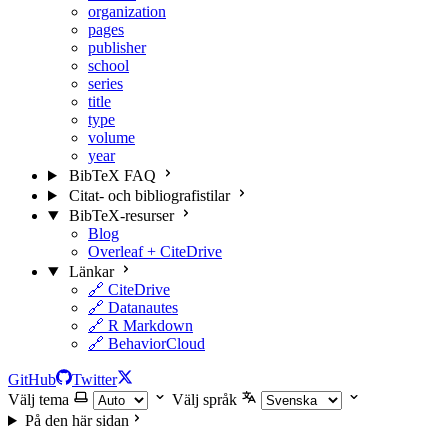
organization
pages
publisher
school
series
title
type
volume
year
BibTeX FAQ
Citat- och bibliografistilar
BibTeX-resurser
Blog
Overleaf + CiteDrive
Länkar
🔗 CiteDrive
🔗 Datanautes
🔗 R Markdown
🔗 BehaviorCloud
GitHub
Twitter
Välj tema
Välj språk
På den här sidan