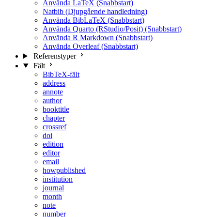
Använda LaTeX (Snabbstart)
Natbib (Djupgående handledning)
Använda BibLaTeX (Snabbstart)
Använda Quarto (RStudio/Posit) (Snabbstart)
Använda R Markdown (Snabbstart)
Använda Overleaf (Snabbstart)
Referenstyper
Fält
BibTeX-fält
address
annote
author
booktitle
chapter
crossref
doi
edition
editor
email
howpublished
institution
journal
month
note
number