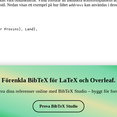
kan vara omdiskuterat. Vissa föredrar att inkludera konferensplatsens ad
nsstil. Nedan visas ett exempel på hur fältet
kan användas i dess
address
r Provins], Land
}
,
Förenkla BibTeX för LaTeX och Overleaf.
avsevärt förbättra tydligheten och fullständigheten i dina referenser. De
 tillförlitlighet till ditt dokument.
ra dina referenser online med BibTeX Studio – byggt för for
tutionens krav för att använda fältet
på ett effektivt sätt.
address
Prova BibTeX Studio