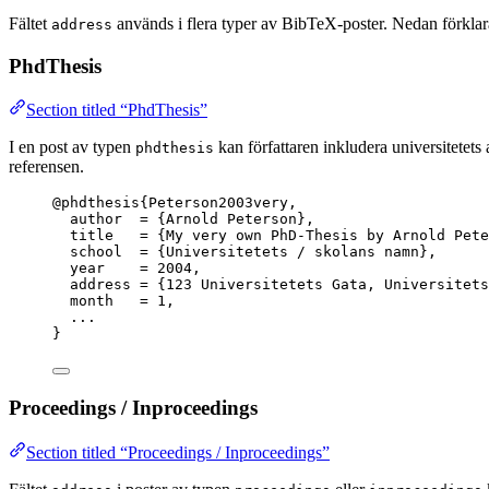
Fältet
används i flera typer av BibTeX-poster. Nedan förklara
address
PhdThesis
Section titled “PhdThesis”
I en post av typen
kan författaren inkludera universitetets
phdthesis
referensen.
@phdthesis
{Peterson2003very,
author
  = 
{
Arnold Peterson
}
,
title
   = 
{
My very own PhD-Thesis by Arnold Pete
school
  = 
{
Universitetets / skolans namn
}
,
year
    = 
2004
,
address
 = 
{
123 Universitetets Gata, Universitets
month
   = 
1
,
...
}
Proceedings / Inproceedings
Section titled “Proceedings / Inproceedings”