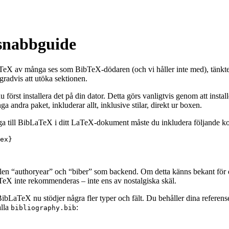
snabbguide
X av många ses som BibTeX-dödaren (och vi håller inte med), tänkte vi a
radvis att utöka sektionen.
örst installera det på din dator. Detta görs vanligtvis genom att ins
 andra paket, inkluderar allt, inklusive stilar, direkt ur boxen.
ga till BibLaTeX i ditt LaTeX-dokument måste du inkludera följande ko
ex
}
ilen “authoryear” och “biber” som backend. Om detta känns bekant f
bTeX inte rekommenderas – inte ens av nostalgiska skäl.
bLaTeX nu stödjer några fler typer och fält. Du behåller dina referenser
alla
:
bibliography.bib