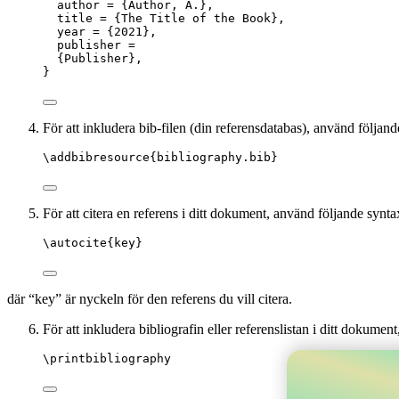
author = {Author, A.},
title = {The Title of the Book},
year = {2021},
publisher =
{Publisher},
}
För att inkludera bib-filen (din referensdatabas), använd följ
\addbibresource
{bibliography.bib}
För att citera en referens i ditt dokument, använd följande synta
\autocite
{
key
}
där “key” är nyckeln för den referens du vill citera.
För att inkludera bibliografin eller referenslistan i ditt dokumen
\printbibliography