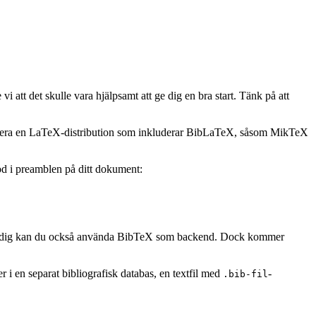
tt det skulle vara hjälpsamt att ge dig en bra start. Tänk på att
tallera en LaTeX-distribution som inkluderar BibLaTeX, såsom MikTeX
d i preamblen på ditt dokument:
ör dig kan du också använda BibTeX som backend. Dock kommer
 i en separat bibliografisk databas, en textfil med
-
.bib-fil