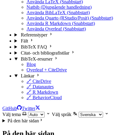
Använda LaTeX (Snabbstart)
Natbib (Djupgående handledning)
Använda BibLaTeX (Snabbstart)
Använda Quarto (RStudio/Posit) (Snabbstart)
Använda R Markdown (Snabbstart)
Använda Overleaf (Snabbstart)
Referenstyper
Fält
BibTeX FAQ
Citat- och bibliografistilar
BibTeX-resurser
Blog
Overleaf + CiteDrive
Länkar
🔗 CiteDrive
🔗 Datanautes
🔗 R Markdown
🔗 BehaviorCloud
GitHub
Twitter
Välj tema
Välj språk
På den här sidan
På den här sidan