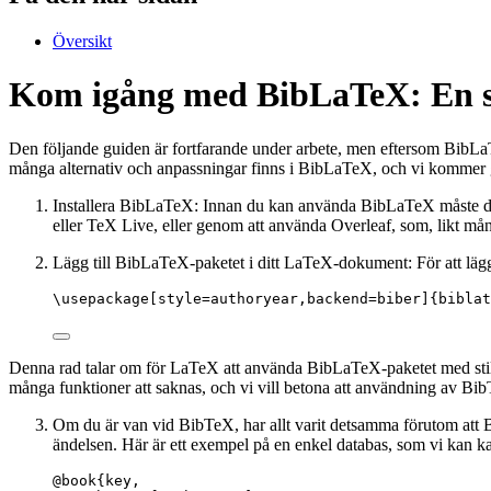
Översikt
Kom igång med BibLaTeX: En 
Den följande guiden är fortfarande under arbete, men eftersom BibLaTe
många alternativ och anpassningar finns i BibLaTeX, och vi kommer g
Installera BibLaTeX: Innan du kan använda BibLaTeX måste du f
eller TeX Live, eller genom att använda Overleaf, som, likt många
Lägg till BibLaTeX-paketet i ditt LaTeX-dokument: För att läg
\usepackage
[
style=authoryear,backend=biber
]{
biblat
Denna rad talar om för LaTeX att använda BibLaTeX-paketet med st
många funktioner att saknas, och vi vill betona att användning av Bi
Om du är van vid BibTeX, har allt varit detsamma förutom att Bi
ändelsen. Här är ett exempel på en enkel databas, som vi kan k
@book{key,