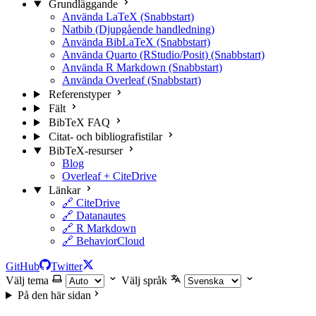
Grundläggande
Använda LaTeX (Snabbstart)
Natbib (Djupgående handledning)
Använda BibLaTeX (Snabbstart)
Använda Quarto (RStudio/Posit) (Snabbstart)
Använda R Markdown (Snabbstart)
Använda Overleaf (Snabbstart)
Referenstyper
Fält
BibTeX FAQ
Citat- och bibliografistilar
BibTeX-resurser
Blog
Overleaf + CiteDrive
Länkar
🔗 CiteDrive
🔗 Datanautes
🔗 R Markdown
🔗 BehaviorCloud
GitHub
Twitter
Välj tema
Välj språk
På den här sidan