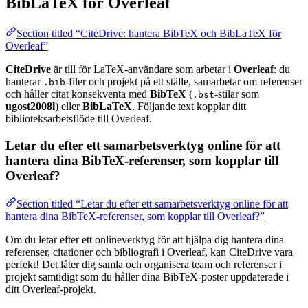
BibLaTeX för Overleaf
Section titled “CiteDrive: hantera BibTeX och BibLaTeX för
Overleaf”
CiteDrive
är till för LaTeX-användare som arbetar i
Overleaf
: du
hanterar
-filer och projekt på ett ställe, samarbetar om referenser
.bib
och håller citat konsekventa med
BibTeX
(
-stilar som
.bst
ugost2008l
) eller
BibLaTeX
. Följande text kopplar ditt
biblioteksarbetsflöde till Overleaf.
Letar du efter ett samarbetsverktyg online för att
hantera dina BibTeX-referenser, som kopplar till
Overleaf?
Section titled “Letar du efter ett samarbetsverktyg online för att
hantera dina BibTeX-referenser, som kopplar till Overleaf?”
Om du letar efter ett onlineverktyg för att hjälpa dig hantera dina
referenser, citationer och bibliografi i Overleaf, kan CiteDrive vara
perfekt! Det låter dig samla och organisera team och referenser i
projekt samtidigt som du håller dina BibTeX-poster uppdaterade i
ditt Overleaf-projekt.