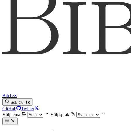
BibTeX
Sök
Ctrl
K
GitHub
Twitter
Välj tema
Välj språk