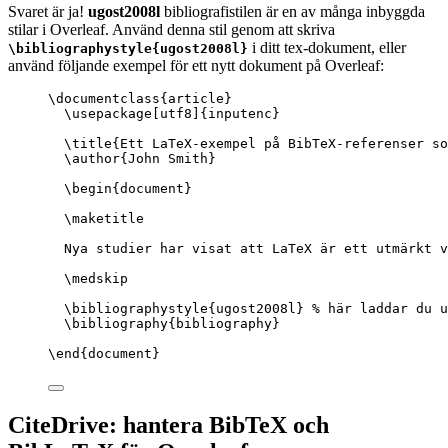
Svaret är ja!
ugost2008l
bibliografistilen är en av många inbyggda
stilar i Overleaf. Använd denna stil genom att skriva
i ditt tex-dokument, eller
\bibliographystyle{ugost2008l}
använd följande exempel för ett nytt dokument på Overleaf:
\documentclass
{
article
}
\usepackage
[
utf8
]{
inputenc
}
\title
{Ett LaTeX-exempel på BibTeX-referenser so
\author
{John Smith}
\begin
{
document
}
\maketitle
Nya studier har visat att LaTeX är ett utmärkt v
\medskip
\bibliographystyle
{ugost2008l} 
% här laddar du u
\bibliography
{bibliography}
\end
{
document
}
CiteDrive: hantera BibTeX och