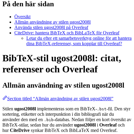
På den här sidan
Översikt
Allmän användning av stilen ugost2008l
Använda stilen ugost2008l på Overleaf
CiteDrive: hantera BibTeX och BibLaTeX för Overleaf
Letar du efter ett samarbetsverktyg online för att hantera
dina BibTeX-referenser, som kopplar till Overleaf?
BibTeX-stil ugost2008l: citat,
referenser och Overleaf
Allmän användning av stilen
ugost2008l
Section titled “Allmän användning av stilen ugost2008l”
Stilen
ugost2008l
implementeras som en BibTeX-
-fil. Den styr
.bst
sortering, etiketter och interpunktion i din bibliografi när du
använder den med en
-databas. Nedan följer en kort översikt av
.bib
BibTeX-stilar, sedan hur du använder
ugost2008l
i
Overleaf
och
hur
CiteDrive
synkar BibTeX och BibLaTeX med Overleaf.