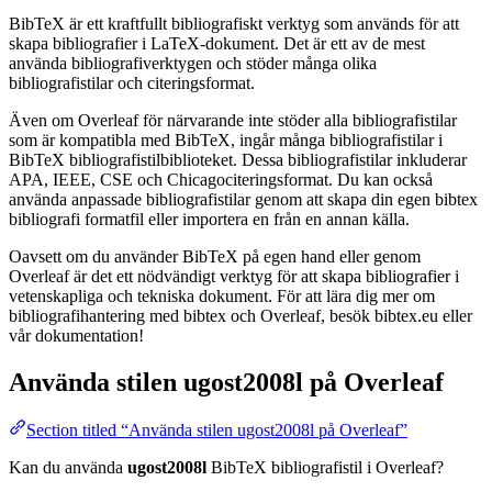
BibTeX är ett kraftfullt bibliografiskt verktyg som används för att
skapa bibliografier i LaTeX-dokument. Det är ett av de mest
använda bibliografiverktygen och stöder många olika
bibliografistilar och citeringsformat.
Även om Overleaf för närvarande inte stöder alla bibliografistilar
som är kompatibla med BibTeX, ingår många bibliografistilar i
BibTeX bibliografistilbiblioteket. Dessa bibliografistilar inkluderar
APA, IEEE, CSE och Chicagociteringsformat. Du kan också
använda anpassade bibliografistilar genom att skapa din egen bibtex
bibliografi formatfil eller importera en från en annan källa.
Oavsett om du använder BibTeX på egen hand eller genom
Overleaf är det ett nödvändigt verktyg för att skapa bibliografier i
vetenskapliga och tekniska dokument. För att lära dig mer om
bibliografihantering med bibtex och Overleaf, besök bibtex.eu eller
vår dokumentation!
Använda stilen
ugost2008l
på Overleaf
Section titled “Använda stilen ugost2008l på Overleaf”
Kan du använda
ugost2008l
BibTeX bibliografistil i Overleaf?