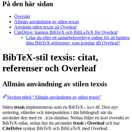
På den här sidan
Översikt
Allmän användning av stilen texsis
Använda stilen texsis på Overleaf
CiteDrive: hantera BibTeX och BibLaTeX för Overleaf
Letar du efter ett samarbetsverktyg online för att hantera
dina BibTeX-referenser, som kopplar till Overleaf?
BibTeX-stil texsis: citat,
referenser och Overleaf
Allmän användning av stilen
texsis
Section titled “Allmän användning av stilen texsis”
Stilen
texsis
implementeras som en BibTeX-
-fil. Den styr
.bst
sortering, etiketter och interpunktion i din bibliografi när du
använder den med en
-databas. Nedan följer en kort översikt av
.bib
BibTeX-stilar, sedan hur du använder
texsis
i
Overleaf
och hur
CiteDrive
synkar BibTeX och BibLaTeX med Overleaf.