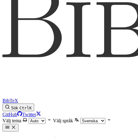
BibTeX
Sök
Ctrl
K
GitHub
Twitter
Välj tema
Välj språk