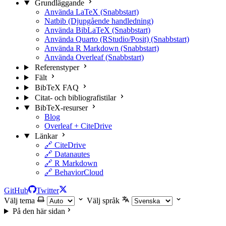
Grundläggande
Använda LaTeX (Snabbstart)
Natbib (Djupgående handledning)
Använda BibLaTeX (Snabbstart)
Använda Quarto (RStudio/Posit) (Snabbstart)
Använda R Markdown (Snabbstart)
Använda Overleaf (Snabbstart)
Referenstyper
Fält
BibTeX FAQ
Citat- och bibliografistilar
BibTeX-resurser
Blog
Overleaf + CiteDrive
Länkar
🔗 CiteDrive
🔗 Datanautes
🔗 R Markdown
🔗 BehaviorCloud
GitHub
Twitter
Välj tema
Välj språk
På den här sidan