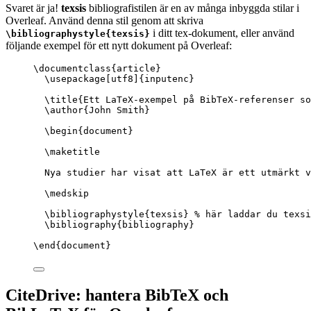
Svaret är ja!
texsis
bibliografistilen är en av många inbyggda stilar i
Overleaf. Använd denna stil genom att skriva
i ditt tex-dokument, eller använd
\bibliographystyle{texsis}
följande exempel för ett nytt dokument på Overleaf:
\documentclass
{
article
}
\usepackage
[
utf8
]{
inputenc
}
\title
{Ett LaTeX-exempel på BibTeX-referenser s
\author
{John Smith}
\begin
{
document
}
\maketitle
Nya studier har visat att LaTeX är ett utmärkt v
\medskip
\bibliographystyle
{texsis} 
% här laddar du texsi
\bibliography
{bibliography}
\end
{
document
}
CiteDrive: hantera BibTeX och