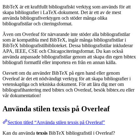
BibTeX är ett kraftfullt bibliografiskt verktyg som används för att
skapa bibliografier i LaTeX-dokument. Det är ett av de mest
använda bibliografiverktygen och stöder många olika
bibliografistilar och citeringsformat.
Även om Overleaf för närvarande inte stöder alla bibliografistilar
som är kompatibla med BibTeX, ingår många bibliografistilar i
BibTeX bibliografistilbiblioteket. Dessa bibliografistilar inkluderar
APA, IEEE, CSE och Chicagociteringsformat. Du kan också
använda anpassade bibliografistilar genom att skapa din egen bibtex
bibliografi formatfil eller importera en från en annan källa.
Oavsett om du använder BibTeX på egen hand eller genom
Overleaf är det ett nödvändigt verktyg för att skapa bibliografier i
vetenskapliga och tekniska dokument. För att lära dig mer om
bibliografihantering med bibtex och Overleaf, besök bibtex.eu eller
vår dokumentation!
Använda stilen
texsis
på Overleaf
Section titled “Använda stilen texsis på Overleaf”
Kan du använda
texsis
BibTeX bibliografistil i Overleaf?