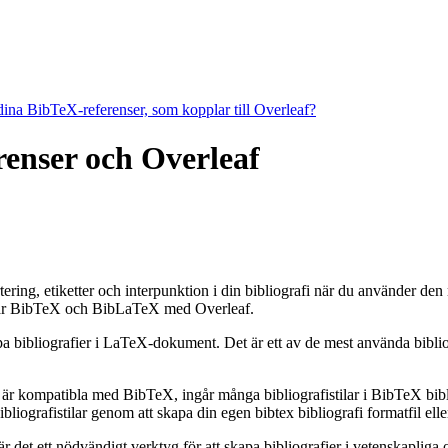
 dina BibTeX-referenser, som kopplar till Overleaf?
erenser och Overleaf
ortering, etiketter och interpunktion i din bibliografi när du använder d
r BibTeX och BibLaTeX med Overleaf.
apa bibliografier i LaTeX-dokument. Det är ett av de mest använda bibli
 är kompatibla med BibTeX, ingår många bibliografistilar i BibTeX bibli
grafistilar genom att skapa din egen bibtex bibliografi formatfil eller
et ett nödvändigt verktyg för att skapa bibliografier i vetenskapliga o