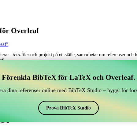
för Overleaf
leaf”
nterar
-filer och projekt på ett ställe, samarbetar om referenser och
.bib
af.
tera dina BibTeX-referenser, som kopplar till Overleaf?
Förenkla BibTeX för LaTeX och Overleaf.
antera dina BibTeX-referenser, som kopplar till Overleaf?”
ra dina referenser online med BibTeX Studio – byggt för for
renser, citationer och bibliografi i Overleaf, kan CiteDrive vara perfekt!
f-projekt.
Prova BibTeX Studio
 i olika stilar, inklusive savetrees. Så om du letar efter ett enkelt sätt
tion.