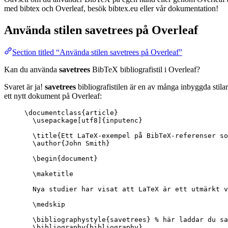
med bibtex och Overleaf, besök bibtex.eu eller vår dokumentation!
Använda stilen
savetrees
på Overleaf
Section titled “Använda stilen savetrees på Overleaf”
Kan du använda
savetrees
BibTeX bibliografistil i Overleaf?
Svaret är ja!
savetrees
bibliografistilen är en av många inbyggda stila
ett nytt dokument på Overleaf:
\documentclass
{
article
}
\usepackage
[
utf8
]{
inputenc
}
\title
{Ett LaTeX-exempel på BibTeX-referenser so
\author
{John Smith}
\begin
{
document
}
\maketitle
Nya studier har visat att LaTeX är ett utmärkt v
\medskip
\bibliographystyle
{savetrees} 
% här laddar du sa
\bibliography
{bibliography}