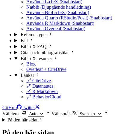
Använda LaTeX (Snabbstart)
Natbib (Djupgående handledning)
Använda BibLaTeX (Snabbstart)
Använda Quarto (RStudio/Posit) (Snabbstart)
Använda R Markdown (Snabbstart)
Använda Overleaf (Snabbstart)
Referenstyper
Fält
BibTeX FAQ
Citat- och bibliografistilar
BibTeX-resurser
Blog
Overleaf + CiteDrive
Länkar
🔗 CiteDrive
🔗 Datanautes
🔗 R Markdown
🔗 BehaviorCloud
GitHub
Twitter
Välj tema
Välj språk
På den här sidan
På den här sidan