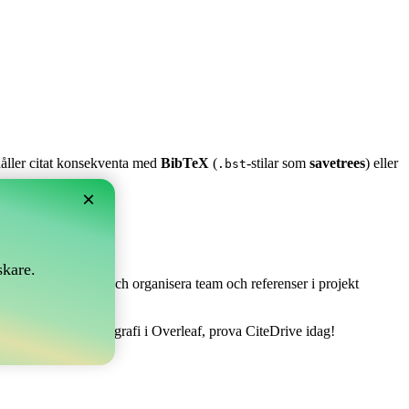
 håller citat konsekventa med
BibTeX
(
-stilar som
savetrees
) eller
.bst
×
skare.
 Det låter dig samla och organisera team och referenser i projekt
 att hantera din bibliografi i Overleaf, prova CiteDrive idag!