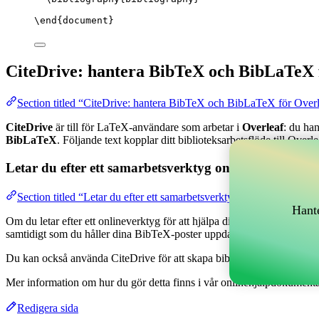
\end
{
document
}
CiteDrive: hantera BibTeX och BibLaTeX 
Section titled “CiteDrive: hantera BibTeX och BibLaTeX för Over
CiteDrive
är till för LaTeX-användare som arbetar i
Overleaf
: du ha
BibLaTeX
. Följande text kopplar ditt biblioteksarbetsflöde till Overle
Letar du efter ett samarbetsverktyg online för att han
Section titled “Letar du efter ett samarbetsverktyg online för att h
Hante
Om du letar efter ett onlineverktyg för att hjälpa dig hantera dina refe
samtidigt som du håller dina BibTeX-poster uppdaterade i ditt Overlea
Du kan också använda CiteDrive för att skapa bibliografier och citationer
Mer information om hur du gör detta finns i vår onlinehjälpdokumenta
Redigera sida