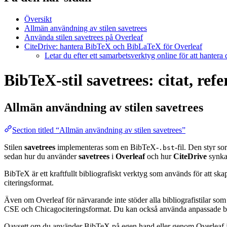
Översikt
Allmän användning av stilen savetrees
Använda stilen savetrees på Overleaf
CiteDrive: hantera BibTeX och BibLaTeX för Overleaf
Letar du efter ett samarbetsverktyg online för att hantera
BibTeX-stil savetrees: citat, ref
Allmän användning av stilen
savetrees
Section titled “Allmän användning av stilen savetrees”
Stilen
savetrees
implementeras som en BibTeX-
-fil. Den styr s
.bst
sedan hur du använder
savetrees
i
Overleaf
och hur
CiteDrive
synka
BibTeX är ett kraftfullt bibliografiskt verktyg som används för att sk
citeringsformat.
Även om Overleaf för närvarande inte stöder alla bibliografistilar som
CSE och Chicagociteringsformat. Du kan också använda anpassade biblio
Oavsett om du använder BibTeX på egen hand eller genom Overleaf är d