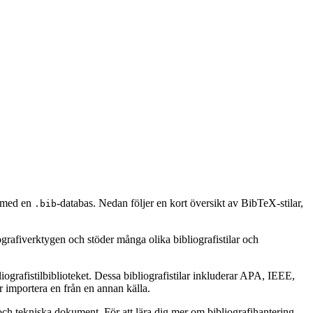
en med en
-databas. Nedan följer en kort översikt av BibTeX-stilar,
.bib
ografiverktygen och stöder många olika bibliografistilar och
ografistilbiblioteket. Dessa bibliografistilar inkluderar APA, IEEE,
 importera en från en annan källa.
ch tekniska dokument. För att lära dig mer om bibliografihantering