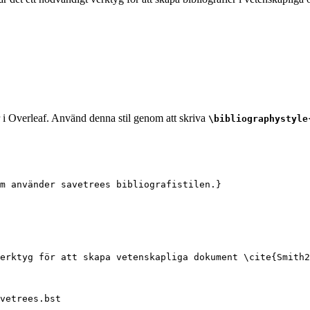
r i Overleaf. Använd denna stil genom att skriva
\bibliographystyle
m använder savetrees bibliografistilen.}
erktyg för att skapa vetenskapliga dokument 
\cite
{
Smith2
vetrees.bst