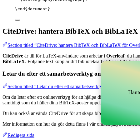
\end
{
document
}
CiteDrive: hantera BibTeX och BibLaTeX 
Section titled “CiteDrive: hantera BibTeX och BibLaTeX för Over
CiteDrive
är till för LaTeX-användare som arbetar i
Overleaf
: du ha
BibLaTeX
. Följande text kopplar ditt biblioteksarbetsflöde till Overle
Letar du efter ett samarbetsverktyg online för att han
Section titled “Letar du efter ett samarbetsverktyg online för att h
Hante
Om du letar efter ett onlineverktyg för att hjälpa dig hantera dina refe
samtidigt som du håller dina BibTeX-poster uppdaterade i ditt Overlea
Du kan också använda CiteDrive för att skapa bibliografier och citationer
Mer information om hur du gör detta finns i vår onlinehjälpdokumenta
Redigera sida