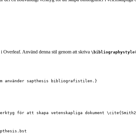
r i Overleaf. Använd denna stil genom att skriva
\bibliographystyle
m använder sapthesis bibliografistilen.}
erktyg för att skapa vetenskapliga dokument 
\cite
{
Smith2
pthesis.bst