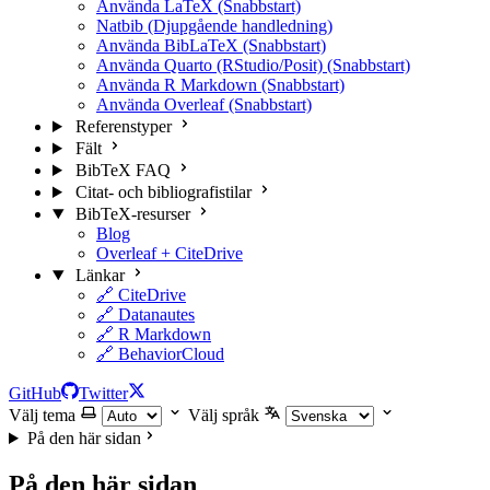
Använda LaTeX (Snabbstart)
Natbib (Djupgående handledning)
Använda BibLaTeX (Snabbstart)
Använda Quarto (RStudio/Posit) (Snabbstart)
Använda R Markdown (Snabbstart)
Använda Overleaf (Snabbstart)
Referenstyper
Fält
BibTeX FAQ
Citat- och bibliografistilar
BibTeX-resurser
Blog
Overleaf + CiteDrive
Länkar
🔗 CiteDrive
🔗 Datanautes
🔗 R Markdown
🔗 BehaviorCloud
GitHub
Twitter
Välj tema
Välj språk
På den här sidan
På den här sidan