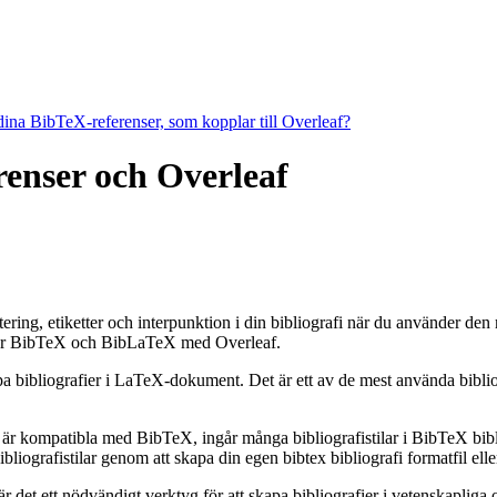
 dina BibTeX-referenser, som kopplar till Overleaf?
erenser och Overleaf
ortering, etiketter och interpunktion i din bibliografi när du använder de
r BibTeX och BibLaTeX med Overleaf.
apa bibliografier i LaTeX-dokument. Det är ett av de mest använda bibli
 är kompatibla med BibTeX, ingår många bibliografistilar i BibTeX bibli
grafistilar genom att skapa din egen bibtex bibliografi formatfil eller
et ett nödvändigt verktyg för att skapa bibliografier i vetenskapliga o