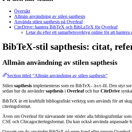
Översikt
Allmän användning av stilen sapthesis
Använda stilen sapthesis på Overleaf
CiteDrive: hantera BibTeX och BibLaTeX för Overleaf
Letar du efter ett samarbetsverktyg online för att hantera
BibTeX-stil sapthesis: citat, ref
Allmän användning av stilen
sapthesis
Section titled “Allmän användning av stilen sapthesis”
Stilen
sapthesis
implementeras som en BibTeX-
-fil. Den styr s
.bst
sedan hur du använder
sapthesis
i
Overleaf
och hur
CiteDrive
synka
BibTeX är ett kraftfullt bibliografiskt verktyg som används för att sk
citeringsformat.
Även om Overleaf för närvarande inte stöder alla bibliografistilar som
CSE och Chicagociteringsformat. Du kan också använda anpassade biblio
Oavsett om du använder BibTeX på egen hand eller genom Overleaf är d