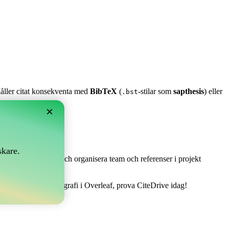
 håller citat konsekventa med
BibTeX
(
-stilar som
sapthesis
) eller
.bst
×
skare.
 Det låter dig samla och organisera team och referenser i projekt
att hantera din bibliografi i Overleaf, prova CiteDrive idag!