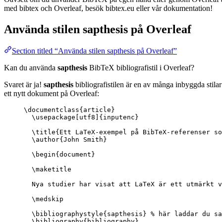
med bibtex och Overleaf, besök bibtex.eu eller vår dokumentation!
Använda stilen
sapthesis
på Overleaf
Section titled “Använda stilen sapthesis på Overleaf”
Kan du använda
sapthesis
BibTeX bibliografistil i Overleaf?
Svaret är ja!
sapthesis
bibliografistilen är en av många inbyggda stila
ett nytt dokument på Overleaf:
\documentclass
{
article
}
\usepackage
[
utf8
]{
inputenc
}
\title
{Ett LaTeX-exempel på BibTeX-referenser so
\author
{John Smith}
\begin
{
document
}
\maketitle
Nya studier har visat att LaTeX är ett utmärkt v
\medskip
\bibliographystyle
{sapthesis} 
% här laddar du sa
\bibliography
{bibliography}