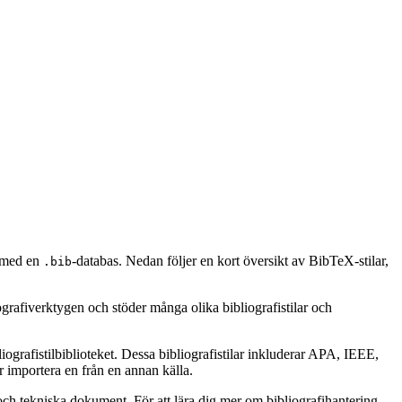
n med en
-databas. Nedan följer en kort översikt av BibTeX-stilar,
.bib
ografiverktygen och stöder många olika bibliografistilar och
ografistilbiblioteket. Dessa bibliografistilar inkluderar APA, IEEE,
 importera en från en annan källa.
ch tekniska dokument. För att lära dig mer om bibliografihantering