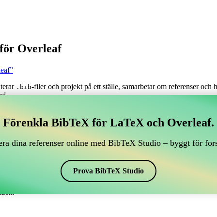
för Overleaf
leaf”
nterar
-filer och projekt på ett ställe, samarbetar om referenser och
.bib
af.
tera dina BibTeX-referenser, som kopplar till Overleaf?
Förenkla BibTeX för LaTeX och Overleaf.
antera dina BibTeX-referenser, som kopplar till Overleaf?”
ra dina referenser online med BibTeX Studio – byggt för for
renser, citationer och bibliografi i Overleaf, kan CiteDrive vara perfekt!
f-projekt.
Prova BibTeX Studio
 i olika stilar, inklusive sapthesis. Så om du letar efter ett enkelt sätt 
tion.