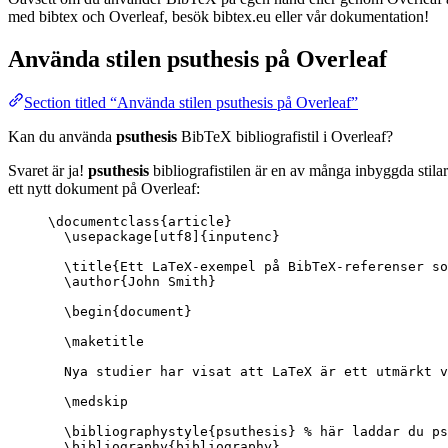
med bibtex och Overleaf, besök bibtex.eu eller vår dokumentation!
Använda stilen
psuthesis
på Overleaf
Section titled “Använda stilen psuthesis på Overleaf”
Kan du använda
psuthesis
BibTeX bibliografistil i Overleaf?
Svaret är ja!
psuthesis
bibliografistilen är en av många inbyggda stila
ett nytt dokument på Overleaf:
\documentclass
{
article
}
\usepackage
[
utf8
]{
inputenc
}
\title
{Ett LaTeX-exempel på BibTeX-referenser so
\author
{John Smith}
\begin
{
document
}
\maketitle
Nya studier har visat att LaTeX är ett utmärkt v
\medskip
\bibliographystyle
{psuthesis} 
% här laddar du ps
\bibliography
{bibliography}