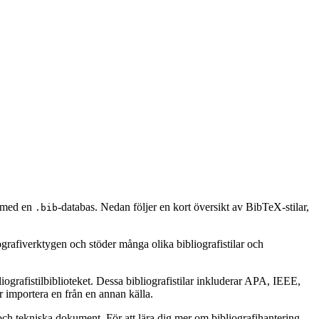
en med en
-databas. Nedan följer en kort översikt av BibTeX-stilar,
.bib
ografiverktygen och stöder många olika bibliografistilar och
ografistilbiblioteket. Dessa bibliografistilar inkluderar APA, IEEE,
 importera en från en annan källa.
ch tekniska dokument. För att lära dig mer om bibliografihantering