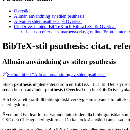
Översikt
Allmän användning av stilen psuthesis
Använda stilen psuthesis på Overleaf
CiteDrive: hantera BibTeX och BibLaTeX för Overleaf
Letar du efter ett samarbetsverktyg online för att hantera
BibTeX-stil psuthesis: citat, ref
Allmän användning av stilen
psuthesis
Section titled “Allmän användning av stilen psuthesis”
Stilen
psuthesis
implementeras som en BibTeX-
-fil. Den styr s
.bst
sedan hur du använder
psuthesis
i
Overleaf
och hur
CiteDrive
synka
BibTeX är ett kraftfullt bibliografiskt verktyg som används för att sk
citeringsformat.
Även om Overleaf för närvarande inte stöder alla bibliografistilar som
CSE och Chicagociteringsformat. Du kan också använda anpassade biblio
Oavsett om du använder BibTeX på egen hand eller genom Overleaf är d