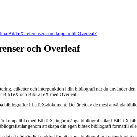
 dina BibTeX-referenser, som kopplar till Overleaf?
erenser och Overleaf
ortering, etiketter och interpunktion i din bibliografi när du använder d
r BibTeX och BibLaTeX med Overleaf.
apa bibliografier i LaTeX-dokument. Det är ett av de mest använda bibli
 är kompatibla med BibTeX, ingår många bibliografistilar i BibTeX bibli
grafistilar genom att skapa din egen bibtex bibliografi formatfil eller
et ett nödvändigt verktyg för att skapa bibliografier i vetenskapliga o