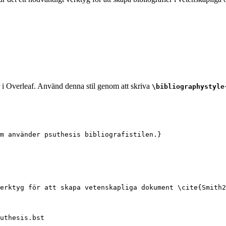
r i Overleaf. Använd denna stil genom att skriva
\bibliographystyle
m använder psuthesis bibliografistilen.}
erktyg för att skapa vetenskapliga dokument 
\cite
{
Smith2
uthesis.bst