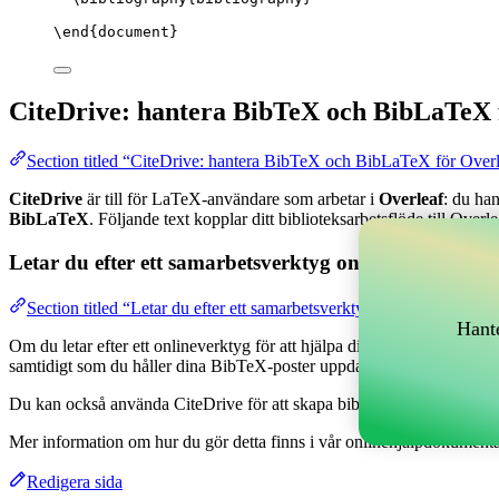
\end
{
document
}
CiteDrive: hantera BibTeX och BibLaTeX 
Section titled “CiteDrive: hantera BibTeX och BibLaTeX för Over
CiteDrive
är till för LaTeX-användare som arbetar i
Overleaf
: du ha
BibLaTeX
. Följande text kopplar ditt biblioteksarbetsflöde till Overle
Letar du efter ett samarbetsverktyg online för att han
Section titled “Letar du efter ett samarbetsverktyg online för att h
Hante
Om du letar efter ett onlineverktyg för att hjälpa dig hantera dina refe
samtidigt som du håller dina BibTeX-poster uppdaterade i ditt Overlea
Du kan också använda CiteDrive för att skapa bibliografier och citationer
Mer information om hur du gör detta finns i vår onlinehjälpdokumenta
Redigera sida