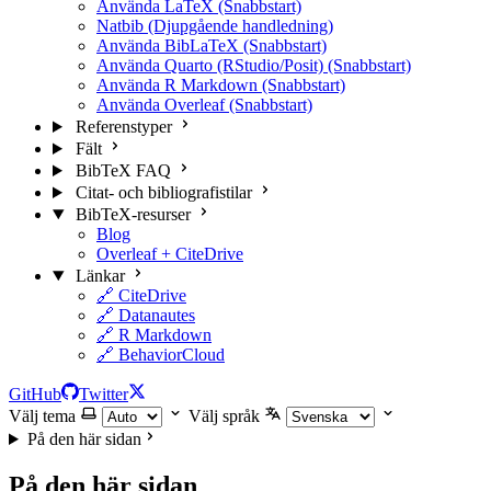
Använda LaTeX (Snabbstart)
Natbib (Djupgående handledning)
Använda BibLaTeX (Snabbstart)
Använda Quarto (RStudio/Posit) (Snabbstart)
Använda R Markdown (Snabbstart)
Använda Overleaf (Snabbstart)
Referenstyper
Fält
BibTeX FAQ
Citat- och bibliografistilar
BibTeX-resurser
Blog
Overleaf + CiteDrive
Länkar
🔗 CiteDrive
🔗 Datanautes
🔗 R Markdown
🔗 BehaviorCloud
GitHub
Twitter
Välj tema
Välj språk
På den här sidan
På den här sidan