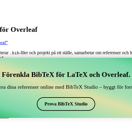
för Overleaf
leaf”
nterar
-filer och projekt på ett ställe, samarbetar om referenser och
.bib
af.
tera dina BibTeX-referenser, som kopplar till Overleaf?
Förenkla BibTeX för LaTeX och Overleaf.
antera dina BibTeX-referenser, som kopplar till Overleaf?”
ra dina referenser online med BibTeX Studio – byggt för for
renser, citationer och bibliografi i Overleaf, kan CiteDrive vara perfekt!
f-projekt.
Prova BibTeX Studio
 i olika stilar, inklusive psuthesis. Så om du letar efter ett enkelt sätt
tion.