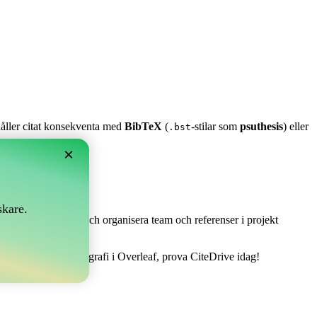
 håller citat konsekventa med
BibTeX
(
-stilar som
psuthesis
) eller
.bst
×
skare.
 Det låter dig samla och organisera team och referenser i projekt
 att hantera din bibliografi i Overleaf, prova CiteDrive idag!