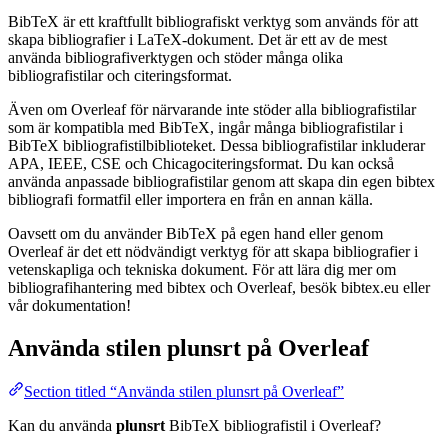
BibTeX är ett kraftfullt bibliografiskt verktyg som används för att
skapa bibliografier i LaTeX-dokument. Det är ett av de mest
använda bibliografiverktygen och stöder många olika
bibliografistilar och citeringsformat.
Även om Overleaf för närvarande inte stöder alla bibliografistilar
som är kompatibla med BibTeX, ingår många bibliografistilar i
BibTeX bibliografistilbiblioteket. Dessa bibliografistilar inkluderar
APA, IEEE, CSE och Chicagociteringsformat. Du kan också
använda anpassade bibliografistilar genom att skapa din egen bibtex
bibliografi formatfil eller importera en från en annan källa.
Oavsett om du använder BibTeX på egen hand eller genom
Overleaf är det ett nödvändigt verktyg för att skapa bibliografier i
vetenskapliga och tekniska dokument. För att lära dig mer om
bibliografihantering med bibtex och Overleaf, besök bibtex.eu eller
vår dokumentation!
Använda stilen
plunsrt
på Overleaf
Section titled “Använda stilen plunsrt på Overleaf”
Kan du använda
plunsrt
BibTeX bibliografistil i Overleaf?