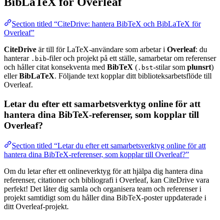
BibLaTeX för Overleaf
Section titled “CiteDrive: hantera BibTeX och BibLaTeX för
Overleaf”
CiteDrive
är till för LaTeX-användare som arbetar i
Overleaf
: du
hanterar
-filer och projekt på ett ställe, samarbetar om referenser
.bib
och håller citat konsekventa med
BibTeX
(
-stilar som
plunsrt
)
.bst
eller
BibLaTeX
. Följande text kopplar ditt biblioteksarbetsflöde till
Overleaf.
Letar du efter ett samarbetsverktyg online för att
hantera dina BibTeX-referenser, som kopplar till
Overleaf?
Section titled “Letar du efter ett samarbetsverktyg online för att
hantera dina BibTeX-referenser, som kopplar till Overleaf?”
Om du letar efter ett onlineverktyg för att hjälpa dig hantera dina
referenser, citationer och bibliografi i Overleaf, kan CiteDrive vara
perfekt! Det låter dig samla och organisera team och referenser i
projekt samtidigt som du håller dina BibTeX-poster uppdaterade i
ditt Overleaf-projekt.