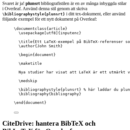
Svaret är ja!
plunsrt
bibliografistilen är en av många inbyggda stilar
i Overleaf. Använd denna stil genom att skriva
i ditt tex-dokument, eller använd
\bibliographystyle{plunsrt}
följande exempel för ett nytt dokument på Overleaf:
\documentclass
{
article
}
\usepackage
[
utf8
]{
inputenc
}
\title
{Ett LaTeX-exempel på BibTeX-referenser so
\author
{John Smith}
\begin
{
document
}
\maketitle
Nya studier har visat att LaTeX är ett utmärkt v
\medskip
\bibliographystyle
{plunsrt} 
% här laddar du plun
\bibliography
{bibliography}
\end
{
document
}
CiteDrive: hantera BibTeX och