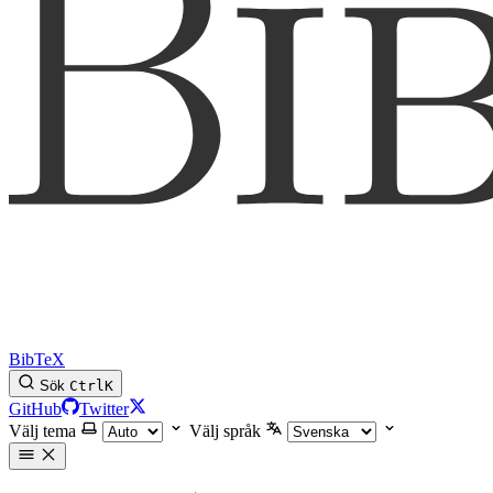
BibTeX
Sök
Ctrl
K
GitHub
Twitter
Välj tema
Välj språk