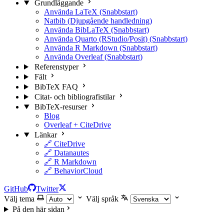
Grundläggande
Använda LaTeX (Snabbstart)
Natbib (Djupgående handledning)
Använda BibLaTeX (Snabbstart)
Använda Quarto (RStudio/Posit) (Snabbstart)
Använda R Markdown (Snabbstart)
Använda Overleaf (Snabbstart)
Referenstyper
Fält
BibTeX FAQ
Citat- och bibliografistilar
BibTeX-resurser
Blog
Overleaf + CiteDrive
Länkar
🔗 CiteDrive
🔗 Datanautes
🔗 R Markdown
🔗 BehaviorCloud
GitHub
Twitter
Välj tema
Välj språk
På den här sidan