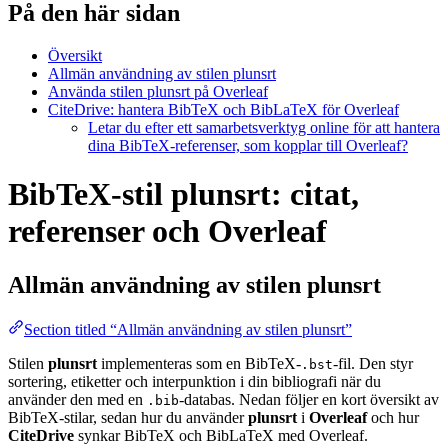
På den här sidan
Översikt
Allmän användning av stilen plunsrt
Använda stilen plunsrt på Overleaf
CiteDrive: hantera BibTeX och BibLaTeX för Overleaf
Letar du efter ett samarbetsverktyg online för att hantera
dina BibTeX-referenser, som kopplar till Overleaf?
BibTeX-stil plunsrt: citat,
referenser och Overleaf
Allmän användning av stilen
plunsrt
Section titled “Allmän användning av stilen plunsrt”
Stilen
plunsrt
implementeras som en BibTeX-
-fil. Den styr
.bst
sortering, etiketter och interpunktion i din bibliografi när du
använder den med en
-databas. Nedan följer en kort översikt av
.bib
BibTeX-stilar, sedan hur du använder
plunsrt
i
Overleaf
och hur
CiteDrive
synkar BibTeX och BibLaTeX med Overleaf.