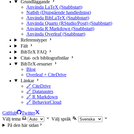
Grundläggande
Använda LaTeX (Snabbstart)
Natbib (Djupgående handledning)
Använda BibLaTeX (Snabbstart)
Använda Quarto (RStudio/Posit) (Snabbstart)
Använda R Markdown (Snabbstart)
Använda Overleaf (Snabbstart)
Referenstyper
Fält
BibTeX FAQ
Citat- och bibliografistilar
BibTeX-resurser
Blog
Overleaf + CiteDrive
Länkar
🔗 CiteDrive
🔗 Datanautes
🔗 R Markdown
🔗 BehaviorCloud
GitHub
Twitter
Välj tema
Välj språk
På den här sidan