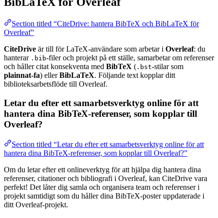
BibLaTeX för Overleaf
Section titled “CiteDrive: hantera BibTeX och BibLaTeX för
Overleaf”
CiteDrive
är till för LaTeX-användare som arbetar i
Overleaf
: du
hanterar
-filer och projekt på ett ställe, samarbetar om referenser
.bib
och håller citat konsekventa med
BibTeX
(
-stilar som
.bst
plainnat-fa
) eller
BibLaTeX
. Följande text kopplar ditt
biblioteksarbetsflöde till Overleaf.
Letar du efter ett samarbetsverktyg online för att
hantera dina BibTeX-referenser, som kopplar till
Overleaf?
Section titled “Letar du efter ett samarbetsverktyg online för att
hantera dina BibTeX-referenser, som kopplar till Overleaf?”
Om du letar efter ett onlineverktyg för att hjälpa dig hantera dina
referenser, citationer och bibliografi i Overleaf, kan CiteDrive vara
perfekt! Det låter dig samla och organisera team och referenser i
projekt samtidigt som du håller dina BibTeX-poster uppdaterade i
ditt Overleaf-projekt.