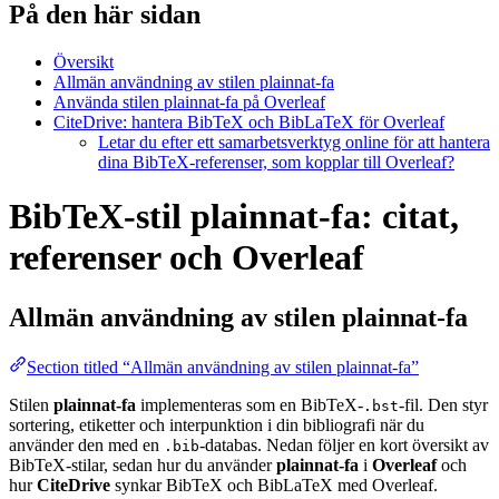
På den här sidan
Översikt
Allmän användning av stilen plainnat-fa
Använda stilen plainnat-fa på Overleaf
CiteDrive: hantera BibTeX och BibLaTeX för Overleaf
Letar du efter ett samarbetsverktyg online för att hantera
dina BibTeX-referenser, som kopplar till Overleaf?
BibTeX-stil plainnat-fa: citat,
referenser och Overleaf
Allmän användning av stilen
plainnat-fa
Section titled “Allmän användning av stilen plainnat-fa”
Stilen
plainnat-fa
implementeras som en BibTeX-
-fil. Den styr
.bst
sortering, etiketter och interpunktion i din bibliografi när du
använder den med en
-databas. Nedan följer en kort översikt av
.bib
BibTeX-stilar, sedan hur du använder
plainnat-fa
i
Overleaf
och
hur
CiteDrive
synkar BibTeX och BibLaTeX med Overleaf.