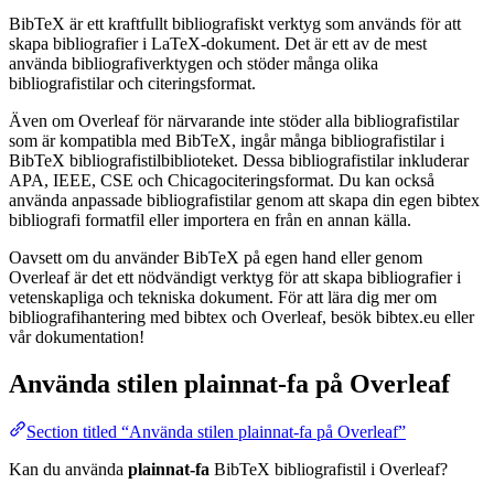
BibTeX är ett kraftfullt bibliografiskt verktyg som används för att
skapa bibliografier i LaTeX-dokument. Det är ett av de mest
använda bibliografiverktygen och stöder många olika
bibliografistilar och citeringsformat.
Även om Overleaf för närvarande inte stöder alla bibliografistilar
som är kompatibla med BibTeX, ingår många bibliografistilar i
BibTeX bibliografistilbiblioteket. Dessa bibliografistilar inkluderar
APA, IEEE, CSE och Chicagociteringsformat. Du kan också
använda anpassade bibliografistilar genom att skapa din egen bibtex
bibliografi formatfil eller importera en från en annan källa.
Oavsett om du använder BibTeX på egen hand eller genom
Overleaf är det ett nödvändigt verktyg för att skapa bibliografier i
vetenskapliga och tekniska dokument. För att lära dig mer om
bibliografihantering med bibtex och Overleaf, besök bibtex.eu eller
vår dokumentation!
Använda stilen
plainnat-fa
på Overleaf
Section titled “Använda stilen plainnat-fa på Overleaf”
Kan du använda
plainnat-fa
BibTeX bibliografistil i Overleaf?