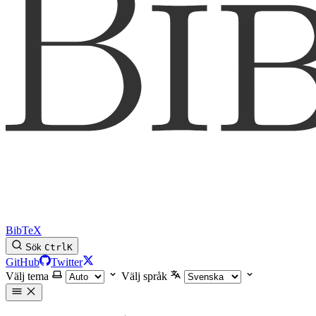
BibTeX
Sök
Ctrl
K
GitHub
Twitter
Välj tema
Välj språk