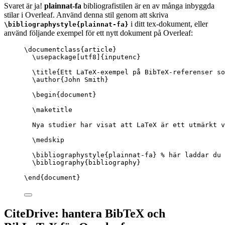
Svaret är ja!
plainnat-fa
bibliografistilen är en av många inbyggda
stilar i Overleaf. Använd denna stil genom att skriva
i ditt tex-dokument, eller
\bibliographystyle{plainnat-fa}
använd följande exempel för ett nytt dokument på Overleaf:
\documentclass
{
article
}
\usepackage
[
utf8
]{
inputenc
}
\title
{Ett LaTeX-exempel på BibTeX-referenser so
\author
{John Smith}
\begin
{
document
}
\maketitle
Nya studier har visat att LaTeX är ett utmärkt v
\medskip
\bibliographystyle
{plainnat-fa} 
% här laddar du 
\bibliography
{bibliography}
\end
{
document
}
CiteDrive: hantera BibTeX och