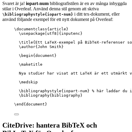
Svaret är ja!
iopart-num
bibliografistilen är en av många inbyggda
stilar i Overleaf. Använd denna stil genom att skriva
i ditt tex-dokument, eller
\bibliographystyle{iopart-num}
använd följande exempel för ett nytt dokument på Overleaf:
\documentclass
{
article
}
\usepackage
[
utf8
]{
inputenc
}
\title
{Ett LaTeX-exempel på BibTeX-referenser so
\author
{John Smith}
\begin
{
document
}
\maketitle
Nya studier har visat att LaTeX är ett utmärkt v
\medskip
\bibliographystyle
{iopart-num} 
% här laddar du i
\bibliography
{bibliography}
\end
{
document
}
CiteDrive: hantera BibTeX och