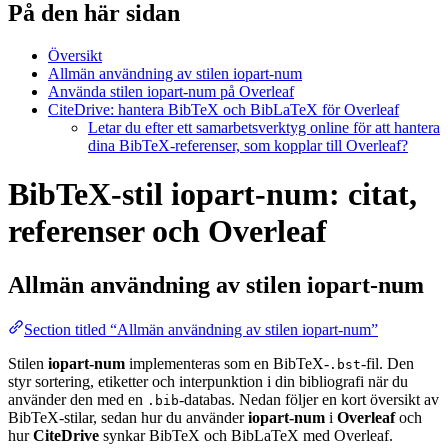
På den här sidan
Översikt
Allmän användning av stilen iopart-num
Använda stilen iopart-num på Overleaf
CiteDrive: hantera BibTeX och BibLaTeX för Overleaf
Letar du efter ett samarbetsverktyg online för att hantera
dina BibTeX-referenser, som kopplar till Overleaf?
BibTeX-stil iopart-num: citat,
referenser och Overleaf
Allmän användning av stilen
iopart-num
Section titled “Allmän användning av stilen iopart-num”
Stilen
iopart-num
implementeras som en BibTeX-
-fil. Den
.bst
styr sortering, etiketter och interpunktion i din bibliografi när du
använder den med en
-databas. Nedan följer en kort översikt av
.bib
BibTeX-stilar, sedan hur du använder
iopart-num
i
Overleaf
och
hur
CiteDrive
synkar BibTeX och BibLaTeX med Overleaf.