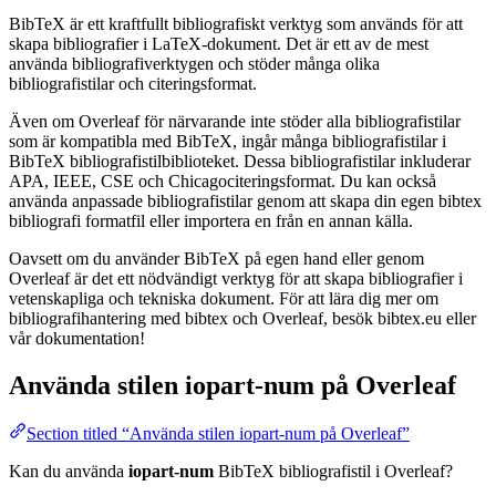
BibTeX är ett kraftfullt bibliografiskt verktyg som används för att
skapa bibliografier i LaTeX-dokument. Det är ett av de mest
använda bibliografiverktygen och stöder många olika
bibliografistilar och citeringsformat.
Även om Overleaf för närvarande inte stöder alla bibliografistilar
som är kompatibla med BibTeX, ingår många bibliografistilar i
BibTeX bibliografistilbiblioteket. Dessa bibliografistilar inkluderar
APA, IEEE, CSE och Chicagociteringsformat. Du kan också
använda anpassade bibliografistilar genom att skapa din egen bibtex
bibliografi formatfil eller importera en från en annan källa.
Oavsett om du använder BibTeX på egen hand eller genom
Overleaf är det ett nödvändigt verktyg för att skapa bibliografier i
vetenskapliga och tekniska dokument. För att lära dig mer om
bibliografihantering med bibtex och Overleaf, besök bibtex.eu eller
vår dokumentation!
Använda stilen
iopart-num
på Overleaf
Section titled “Använda stilen iopart-num på Overleaf”
Kan du använda
iopart-num
BibTeX bibliografistil i Overleaf?