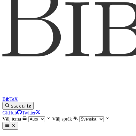
BibTeX
Sök
Ctrl
K
GitHub
Twitter
Välj tema
Välj språk