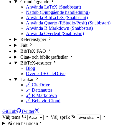
Grundläggande
Använda LaTeX (Snabbstart)
Natbib (Djupgående handledning)
Använda BibLaTeX (Snabbstart)
Använda Quarto (RStudio/Posit) (Snabbstart)
Använda R Markdown (Snabbstart)
Använda Overleaf (Snabbstart)
Referenstyper
Fält
BibTeX FAQ
Citat- och bibliografistilar
BibTeX-resurser
Blog
Overleaf + CiteDrive
Länkar
🔗 CiteDrive
🔗 Datanautes
🔗 R Markdown
🔗 BehaviorCloud
GitHub
Twitter
Välj tema
Välj språk
På den här sidan