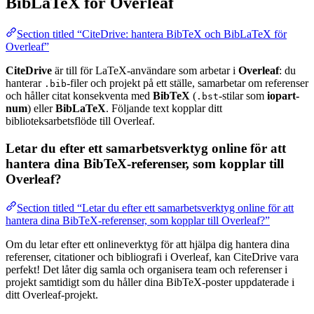
BibLaTeX för Overleaf
Section titled “CiteDrive: hantera BibTeX och BibLaTeX för
Overleaf”
CiteDrive
är till för LaTeX-användare som arbetar i
Overleaf
: du
hanterar
-filer och projekt på ett ställe, samarbetar om referenser
.bib
och håller citat konsekventa med
BibTeX
(
-stilar som
iopart-
.bst
num
) eller
BibLaTeX
. Följande text kopplar ditt
biblioteksarbetsflöde till Overleaf.
Letar du efter ett samarbetsverktyg online för att
hantera dina BibTeX-referenser, som kopplar till
Overleaf?
Section titled “Letar du efter ett samarbetsverktyg online för att
hantera dina BibTeX-referenser, som kopplar till Overleaf?”
Om du letar efter ett onlineverktyg för att hjälpa dig hantera dina
referenser, citationer och bibliografi i Overleaf, kan CiteDrive vara
perfekt! Det låter dig samla och organisera team och referenser i
projekt samtidigt som du håller dina BibTeX-poster uppdaterade i
ditt Overleaf-projekt.