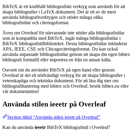
BibTeX är ett kraftfullt bibliografiskt verktyg som används för att
skapa bibliografier i LaTeX-dokument. Det är ett av de mest
använda bibliografiverktygen och stöder många olika
bibliografistilar och citeringsformat.
Även om Overleaf för närvarande inte stöder alla bibliografistilar
som är kompatibla med BibTeX, ingår många bibliografistilar i
BibTeX bibliografistilbiblioteket. Dessa bibliografistilar inkluderar
APA, IEEE, CSE och Chicagociteringsformat. Du kan också
använda anpassade bibliografistilar genom att skapa din egen bibtex
bibliografi formatfil eller importera en från en annan källa.
Oavsett om du använder BibTeX på egen hand eller genom
Overleaf är det ett nödvändigt verktyg för att skapa bibliografier i
vetenskapliga och tekniska dokument. För att lära dig mer om
bibliografihantering med bibtex och Overleaf, besök bibtex.eu eller
vår dokumentation!
Använda stilen
ieeetr
på Overleaf
Section titled “Använda stilen ieeetr på Overleaf”
Kan du använda
ieeetr
BibTeX bibliografistil i Overleaf?