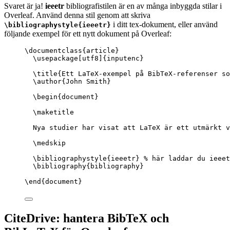
Svaret är ja!
ieeetr
bibliografistilen är en av många inbyggda stilar i
Overleaf. Använd denna stil genom att skriva
i ditt tex-dokument, eller använd
\bibliographystyle{ieeetr}
följande exempel för ett nytt dokument på Overleaf:
\documentclass
{
article
}
\usepackage
[
utf8
]{
inputenc
}
\title
{Ett LaTeX-exempel på BibTeX-referenser s
\author
{John Smith}
\begin
{
document
}
\maketitle
Nya studier har visat att LaTeX är ett utmärkt v
\medskip
\bibliographystyle
{ieeetr} 
% här laddar du ieeet
\bibliography
{bibliography}
\end
{
document
}
CiteDrive: hantera BibTeX och