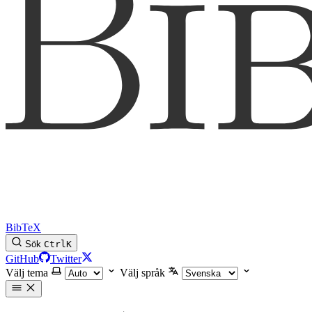
BibTeX
Sök
Ctrl
K
GitHub
Twitter
Välj tema
Välj språk