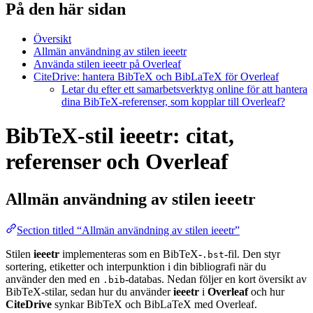
På den här sidan
Översikt
Allmän användning av stilen ieeetr
Använda stilen ieeetr på Overleaf
CiteDrive: hantera BibTeX och BibLaTeX för Overleaf
Letar du efter ett samarbetsverktyg online för att hantera
dina BibTeX-referenser, som kopplar till Overleaf?
BibTeX-stil ieeetr: citat,
referenser och Overleaf
Allmän användning av stilen
ieeetr
Section titled “Allmän användning av stilen ieeetr”
Stilen
ieeetr
implementeras som en BibTeX-
-fil. Den styr
.bst
sortering, etiketter och interpunktion i din bibliografi när du
använder den med en
-databas. Nedan följer en kort översikt av
.bib
BibTeX-stilar, sedan hur du använder
ieeetr
i
Overleaf
och hur
CiteDrive
synkar BibTeX och BibLaTeX med Overleaf.