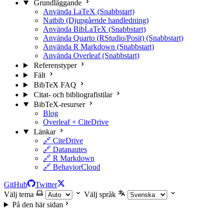
Grundläggande
Använda LaTeX (Snabbstart)
Natbib (Djupgående handledning)
Använda BibLaTeX (Snabbstart)
Använda Quarto (RStudio/Posit) (Snabbstart)
Använda R Markdown (Snabbstart)
Använda Overleaf (Snabbstart)
Referenstyper
Fält
BibTeX FAQ
Citat- och bibliografistilar
BibTeX-resurser
Blog
Overleaf + CiteDrive
Länkar
🔗 CiteDrive
🔗 Datanautes
🔗 R Markdown
🔗 BehaviorCloud
GitHub
Twitter
Välj tema
Välj språk
På den här sidan