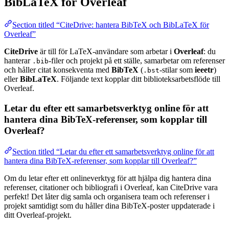
BibLaTeX för Overleaf
Section titled “CiteDrive: hantera BibTeX och BibLaTeX för
Overleaf”
CiteDrive
är till för LaTeX-användare som arbetar i
Overleaf
: du
hanterar
-filer och projekt på ett ställe, samarbetar om referenser
.bib
och håller citat konsekventa med
BibTeX
(
-stilar som
ieeetr
)
.bst
eller
BibLaTeX
. Följande text kopplar ditt biblioteksarbetsflöde till
Overleaf.
Letar du efter ett samarbetsverktyg online för att
hantera dina BibTeX-referenser, som kopplar till
Overleaf?
Section titled “Letar du efter ett samarbetsverktyg online för att
hantera dina BibTeX-referenser, som kopplar till Overleaf?”
Om du letar efter ett onlineverktyg för att hjälpa dig hantera dina
referenser, citationer och bibliografi i Overleaf, kan CiteDrive vara
perfekt! Det låter dig samla och organisera team och referenser i
projekt samtidigt som du håller dina BibTeX-poster uppdaterade i
ditt Overleaf-projekt.