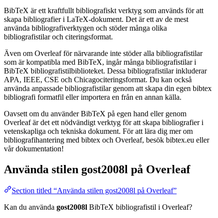
BibTeX är ett kraftfullt bibliografiskt verktyg som används för att
skapa bibliografier i LaTeX-dokument. Det är ett av de mest
använda bibliografiverktygen och stöder många olika
bibliografistilar och citeringsformat.
Även om Overleaf för närvarande inte stöder alla bibliografistilar
som är kompatibla med BibTeX, ingår många bibliografistilar i
BibTeX bibliografistilbiblioteket. Dessa bibliografistilar inkluderar
APA, IEEE, CSE och Chicagociteringsformat. Du kan också
använda anpassade bibliografistilar genom att skapa din egen bibtex
bibliografi formatfil eller importera en från en annan källa.
Oavsett om du använder BibTeX på egen hand eller genom
Overleaf är det ett nödvändigt verktyg för att skapa bibliografier i
vetenskapliga och tekniska dokument. För att lära dig mer om
bibliografihantering med bibtex och Overleaf, besök bibtex.eu eller
vår dokumentation!
Använda stilen
gost2008l
på Overleaf
Section titled “Använda stilen gost2008l på Overleaf”
Kan du använda
gost2008l
BibTeX bibliografistil i Overleaf?