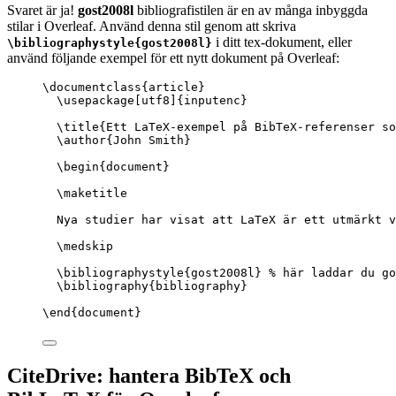
Svaret är ja!
gost2008l
bibliografistilen är en av många inbyggda
stilar i Overleaf. Använd denna stil genom att skriva
i ditt tex-dokument, eller
\bibliographystyle{gost2008l}
använd följande exempel för ett nytt dokument på Overleaf:
\documentclass
{
article
}
\usepackage
[
utf8
]{
inputenc
}
\title
{Ett LaTeX-exempel på BibTeX-referenser so
\author
{John Smith}
\begin
{
document
}
\maketitle
Nya studier har visat att LaTeX är ett utmärkt v
\medskip
\bibliographystyle
{gost2008l} 
% här laddar du go
\bibliography
{bibliography}
\end
{
document
}
CiteDrive: hantera BibTeX och