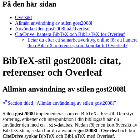
På den här sidan
Översikt
Allmän användning av stilen gost2008l
Använda stilen gost2008l på Overleaf
CiteDrive: hantera BibTeX och BibLaTeX för Overleaf
Letar du efter ett samarbetsverktyg online för att hantera
dina BibTeX-referenser, som kopplar till Overleaf?
BibTeX-stil gost2008l: citat,
referenser och Overleaf
Allmän användning av stilen
gost2008l
Section titled “Allmän användning av stilen gost2008l”
Stilen
gost2008l
implementeras som en BibTeX-
-fil. Den styr
.bst
sortering, etiketter och interpunktion i din bibliografi när du
använder den med en
-databas. Nedan följer en kort översikt av
.bib
BibTeX-stilar, sedan hur du använder
gost2008l
i
Overleaf
och hur
CiteDrive
synkar BibTeX och BibLaTeX med Overleaf.