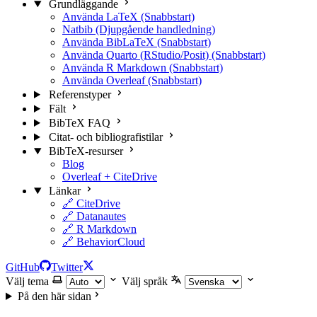
Grundläggande
Använda LaTeX (Snabbstart)
Natbib (Djupgående handledning)
Använda BibLaTeX (Snabbstart)
Använda Quarto (RStudio/Posit) (Snabbstart)
Använda R Markdown (Snabbstart)
Använda Overleaf (Snabbstart)
Referenstyper
Fält
BibTeX FAQ
Citat- och bibliografistilar
BibTeX-resurser
Blog
Overleaf + CiteDrive
Länkar
🔗 CiteDrive
🔗 Datanautes
🔗 R Markdown
🔗 BehaviorCloud
GitHub
Twitter
Välj tema
Välj språk
På den här sidan