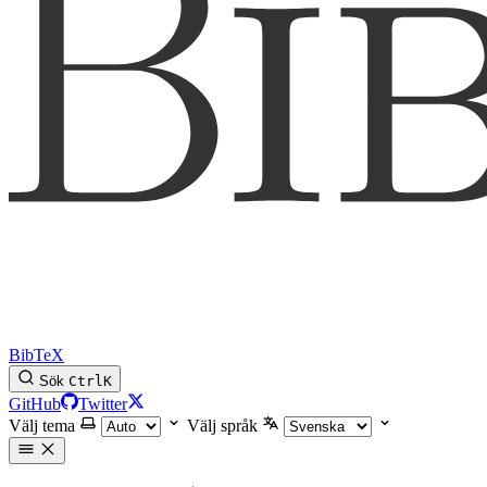
BibTeX
Sök
Ctrl
K
GitHub
Twitter
Välj tema
Välj språk