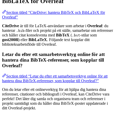
BibLaTeX för Overleaf
Section titled “CiteDrive: hantera BibTeX och BibLaTeX för
Overleaf”
CiteDrive
är till för LaTeX-användare som arbetar i
Overleaf
: du
hanterar
-filer och projekt på ett ställe, samarbetar om referenser
.bib
och håller citat konsekventa med
BibTeX
(
-stilar som
.bst
gost2008l
) eller
BibLaTeX
. Följande text kopplar ditt
biblioteksarbetsflöde till Overleaf.
Letar du efter ett samarbetsverktyg online för att
hantera dina BibTeX-referenser, som kopplar till
Overleaf?
Section titled “Letar du efter ett samarbetsverktyg online för att
hantera dina BibTeX-referenser, som kopplar till Overleaf?”
Om du letar efter ett onlineverktyg för att hjälpa dig hantera dina
referenser, citationer och bibliografi i Overleaf, kan CiteDrive vara
perfekt! Det låter dig samla och organisera team och referenser i
projekt samtidigt som du håller dina BibTeX-poster uppdaterade i
ditt Overleaf-projekt.