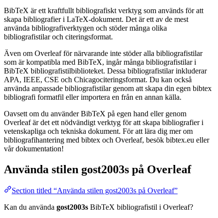
BibTeX är ett kraftfullt bibliografiskt verktyg som används för att
skapa bibliografier i LaTeX-dokument. Det är ett av de mest
använda bibliografiverktygen och stöder många olika
bibliografistilar och citeringsformat.
Även om Overleaf för närvarande inte stöder alla bibliografistilar
som är kompatibla med BibTeX, ingår många bibliografistilar i
BibTeX bibliografistilbiblioteket. Dessa bibliografistilar inkluderar
APA, IEEE, CSE och Chicagociteringsformat. Du kan också
använda anpassade bibliografistilar genom att skapa din egen bibtex
bibliografi formatfil eller importera en från en annan källa.
Oavsett om du använder BibTeX på egen hand eller genom
Overleaf är det ett nödvändigt verktyg för att skapa bibliografier i
vetenskapliga och tekniska dokument. För att lära dig mer om
bibliografihantering med bibtex och Overleaf, besök bibtex.eu eller
vår dokumentation!
Använda stilen
gost2003s
på Overleaf
Section titled “Använda stilen gost2003s på Overleaf”
Kan du använda
gost2003s
BibTeX bibliografistil i Overleaf?