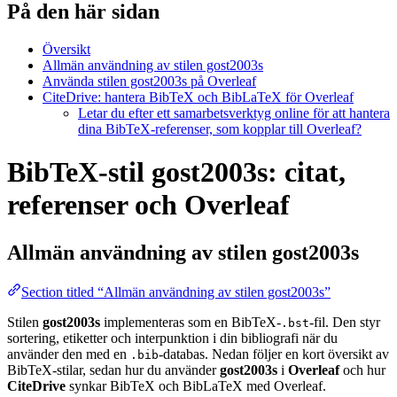
På den här sidan
Översikt
Allmän användning av stilen gost2003s
Använda stilen gost2003s på Overleaf
CiteDrive: hantera BibTeX och BibLaTeX för Overleaf
Letar du efter ett samarbetsverktyg online för att hantera
dina BibTeX-referenser, som kopplar till Overleaf?
BibTeX-stil gost2003s: citat,
referenser och Overleaf
Allmän användning av stilen
gost2003s
Section titled “Allmän användning av stilen gost2003s”
Stilen
gost2003s
implementeras som en BibTeX-
-fil. Den styr
.bst
sortering, etiketter och interpunktion i din bibliografi när du
använder den med en
-databas. Nedan följer en kort översikt av
.bib
BibTeX-stilar, sedan hur du använder
gost2003s
i
Overleaf
och hur
CiteDrive
synkar BibTeX och BibLaTeX med Overleaf.