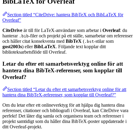
BibLaTeX för Overleaf
Section titled “CiteDrive: hantera BibTeX och BibLaTeX för
Overleaf”
CiteDrive
är till för LaTeX-användare som arbetar i
Overleaf
: du
hanterar
-filer och projekt på ett ställe, samarbetar om referenser
.bib
och håller citat konsekventa med
BibTeX
(
-stilar som
.bst
gost2003s
) eller
BibLaTeX
. Följande text kopplar ditt
biblioteksarbetsflöde till Overleaf.
Letar du efter ett samarbetsverktyg online för att
hantera dina BibTeX-referenser, som kopplar till
Overleaf?
Section titled “Letar du efter ett samarbetsverktyg online för att
hantera dina BibTeX-referenser, som kopplar till Overleaf?”
Om du letar efter ett onlineverktyg för att hjälpa dig hantera dina
referenser, citationer och bibliografi i Overleaf, kan CiteDrive vara
perfekt! Det låter dig samla och organisera team och referenser i
projekt samtidigt som du håller dina BibTeX-poster uppdaterade i
ditt Overleaf-projekt.