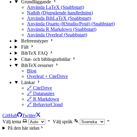
Grundläggande
Använda LaTeX (Snabbstart)
Natbib (Djupgående handledning)
Använda BibLaTeX (Snabbstart)
Använda Quarto (RStudio/Posit) (Snabbstart)
Använda R Markdown (Snabbstart)
Använda Overleaf (Snabbstart)
Referenstyper
Fält
BibTeX FAQ
Citat- och bibliografistilar
BibTeX-resurser
Blog
Overleaf + CiteDrive
Länkar
🔗 CiteDrive
🔗 Datanautes
🔗 R Markdown
🔗 BehaviorCloud
GitHub
Twitter
Välj tema
Välj språk
På den här sidan