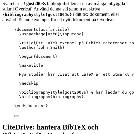
Svaret är ja!
gost2003s
bibliografistilen är en av många inbyggda
stilar i Overleaf. Använd denna stil genom att skriva
i ditt tex-dokument, eller
\bibliographystyle{gost2003s}
använd följande exempel för ett nytt dokument på Overleaf:
\documentclass
{
article
}
\usepackage
[
utf8
]{
inputenc
}
\title
{Ett LaTeX-exempel på BibTeX-referenser so
\author
{John Smith}
\begin
{
document
}
\maketitle
Nya studier har visat att LaTeX är ett utmärkt v
\medskip
\bibliographystyle
{gost2003s} 
% här laddar du go
\bibliography
{bibliography}
\end
{
document
}
CiteDrive: hantera BibTeX och