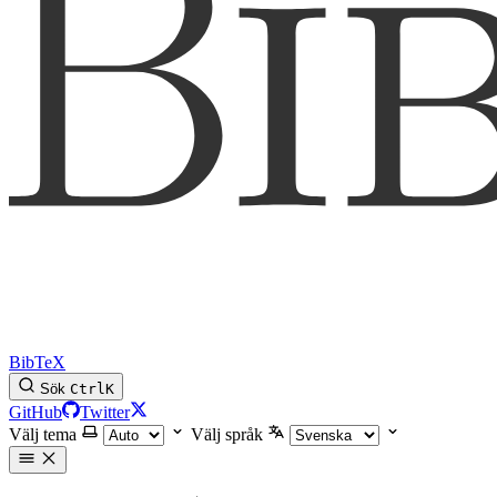
BibTeX
Sök
Ctrl
K
GitHub
Twitter
Välj tema
Välj språk