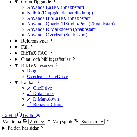
Grundläggande
Använda LaTeX (Snabbstart)
Natbib (Djupgående handledning)
Använda BibLaTeX (Snabbstart)
Använda Quarto (RStudio/Posit) (Snabbstart)
Använda R Markdown (Snabbstart)
Använda Overleaf (Snabbstart)
Referenstyper
Fält
BibTeX FAQ
Citat- och bibliografistilar
BibTeX-resurser
Blog
Overleaf + CiteDrive
Länkar
🔗 CiteDrive
🔗 Datanautes
🔗 R Markdown
🔗 BehaviorCloud
GitHub
Twitter
Välj tema
Välj språk
På den här sidan