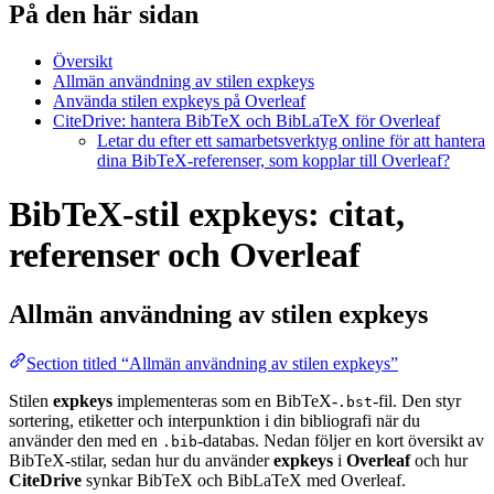
På den här sidan
Översikt
Allmän användning av stilen expkeys
Använda stilen expkeys på Overleaf
CiteDrive: hantera BibTeX och BibLaTeX för Overleaf
Letar du efter ett samarbetsverktyg online för att hantera
dina BibTeX-referenser, som kopplar till Overleaf?
BibTeX-stil expkeys: citat,
referenser och Overleaf
Allmän användning av stilen
expkeys
Section titled “Allmän användning av stilen expkeys”
Stilen
expkeys
implementeras som en BibTeX-
-fil. Den styr
.bst
sortering, etiketter och interpunktion i din bibliografi när du
använder den med en
-databas. Nedan följer en kort översikt av
.bib
BibTeX-stilar, sedan hur du använder
expkeys
i
Overleaf
och hur
CiteDrive
synkar BibTeX och BibLaTeX med Overleaf.