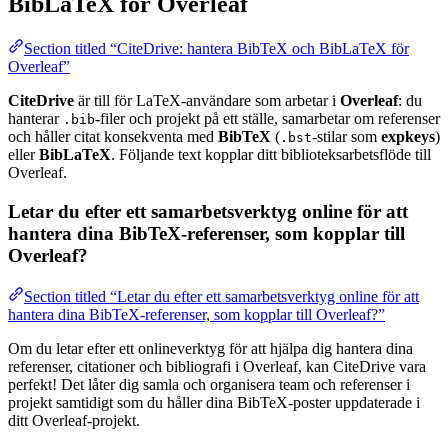
BibLaTeX för Overleaf
Section titled “CiteDrive: hantera BibTeX och BibLaTeX för
Overleaf”
CiteDrive
är till för LaTeX-användare som arbetar i
Overleaf
: du
hanterar
-filer och projekt på ett ställe, samarbetar om referenser
.bib
och håller citat konsekventa med
BibTeX
(
-stilar som
expkeys
)
.bst
eller
BibLaTeX
. Följande text kopplar ditt biblioteksarbetsflöde till
Overleaf.
Letar du efter ett samarbetsverktyg online för att
hantera dina BibTeX-referenser, som kopplar till
Overleaf?
Section titled “Letar du efter ett samarbetsverktyg online för att
hantera dina BibTeX-referenser, som kopplar till Overleaf?”
Om du letar efter ett onlineverktyg för att hjälpa dig hantera dina
referenser, citationer och bibliografi i Overleaf, kan CiteDrive vara
perfekt! Det låter dig samla och organisera team och referenser i
projekt samtidigt som du håller dina BibTeX-poster uppdaterade i
ditt Overleaf-projekt.