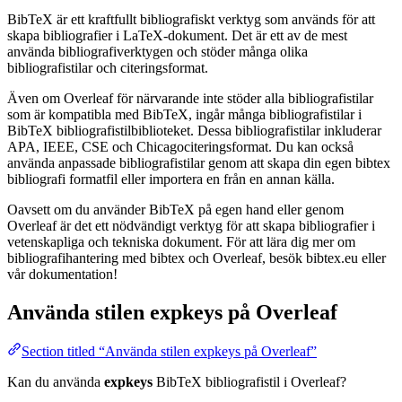
BibTeX är ett kraftfullt bibliografiskt verktyg som används för att
skapa bibliografier i LaTeX-dokument. Det är ett av de mest
använda bibliografiverktygen och stöder många olika
bibliografistilar och citeringsformat.
Även om Overleaf för närvarande inte stöder alla bibliografistilar
som är kompatibla med BibTeX, ingår många bibliografistilar i
BibTeX bibliografistilbiblioteket. Dessa bibliografistilar inkluderar
APA, IEEE, CSE och Chicagociteringsformat. Du kan också
använda anpassade bibliografistilar genom att skapa din egen bibtex
bibliografi formatfil eller importera en från en annan källa.
Oavsett om du använder BibTeX på egen hand eller genom
Overleaf är det ett nödvändigt verktyg för att skapa bibliografier i
vetenskapliga och tekniska dokument. För att lära dig mer om
bibliografihantering med bibtex och Overleaf, besök bibtex.eu eller
vår dokumentation!
Använda stilen
expkeys
på Overleaf
Section titled “Använda stilen expkeys på Overleaf”
Kan du använda
expkeys
BibTeX bibliografistil i Overleaf?