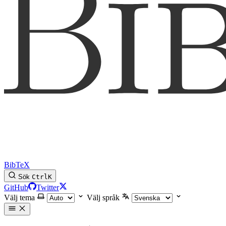
BibTeX
Sök
Ctrl
K
GitHub
Twitter
Välj tema
Välj språk