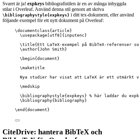
Svaret är ja!
expkeys
bibliografistilen är en av många inbyggda
stilar i Overleaf. Använd denna stil genom att skriva
i ditt tex-dokument, eller använd
\bibliographystyle{expkeys}
följande exempel för ett nytt dokument på Overleaf:
\documentclass
{
article
}
\usepackage
[
utf8
]{
inputenc
}
\title
{Ett LaTeX-exempel på BibTeX-referenser so
\author
{John Smith}
\begin
{
document
}
\maketitle
Nya studier har visat att LaTeX är ett utmärkt v
\medskip
\bibliographystyle
{expkeys} 
% här laddar du expk
\bibliography
{bibliography}
\end
{
document
}
CiteDrive: hantera BibTeX och