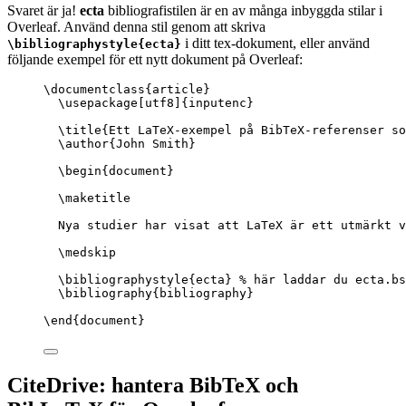
Svaret är ja!
ecta
bibliografistilen är en av många inbyggda stilar i
Overleaf. Använd denna stil genom att skriva
i ditt tex-dokument, eller använd
\bibliographystyle{ecta}
följande exempel för ett nytt dokument på Overleaf:
\documentclass
{
article
}
\usepackage
[
utf8
]{
inputenc
}
\title
{Ett LaTeX-exempel på BibTeX-referenser so
\author
{John Smith}
\begin
{
document
}
\maketitle
Nya studier har visat att LaTeX är ett utmärkt v
\medskip
\bibliographystyle
{ecta} 
% här laddar du ecta.bs
\bibliography
{bibliography}
\end
{
document
}
CiteDrive: hantera BibTeX och