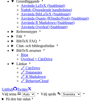
Grundläggande
Använda LaTeX (Snabbstart)
Natbib (Djupgående handledning)
Använda BibLaTeX (Snabbstart)
Använda Quarto (RStudio/Posit) (Snabbstart)
Använda R Markdown (Snabbstart)
Använda Overleaf (Snabbstart)
Referenstyper
Fält
BibTeX FAQ
Citat- och bibliografistilar
BibTeX-resurser
Blog
Overleaf + CiteDrive
Länkar
🔗 CiteDrive
🔗 Datanautes
🔗 R Markdown
🔗 BehaviorCloud
GitHub
Twitter
Välj tema
Välj språk
På den här sidan