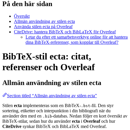
På den här sidan
Översikt
Allmän användning av stilen ecta
Använda stilen ecta på Overleaf
CiteDrive: hantera BibTeX och BibLaTeX för Overleaf
Letar du efter ett samarbetsverktyg online för att hantera
dina BibTeX-referenser, som kopplar till Overleaf?
BibTeX-stil ecta: citat,
referenser och Overleaf
Allmän användning av stilen
ecta
Section titled “Allmän användning av stilen ecta”
Stilen
ecta
implementeras som en BibTeX-
-fil. Den styr
.bst
sortering, etiketter och interpunktion i din bibliografi när du
använder den med en
-databas. Nedan följer en kort översikt av
.bib
BibTeX-stilar, sedan hur du använder
ecta
i
Overleaf
och hur
CiteDrive
synkar BibTeX och BibLaTeX med Overleaf.