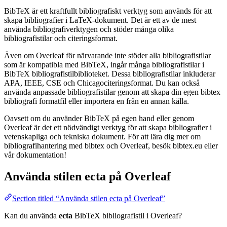
BibTeX är ett kraftfullt bibliografiskt verktyg som används för att
skapa bibliografier i LaTeX-dokument. Det är ett av de mest
använda bibliografiverktygen och stöder många olika
bibliografistilar och citeringsformat.
Även om Overleaf för närvarande inte stöder alla bibliografistilar
som är kompatibla med BibTeX, ingår många bibliografistilar i
BibTeX bibliografistilbiblioteket. Dessa bibliografistilar inkluderar
APA, IEEE, CSE och Chicagociteringsformat. Du kan också
använda anpassade bibliografistilar genom att skapa din egen bibtex
bibliografi formatfil eller importera en från en annan källa.
Oavsett om du använder BibTeX på egen hand eller genom
Overleaf är det ett nödvändigt verktyg för att skapa bibliografier i
vetenskapliga och tekniska dokument. För att lära dig mer om
bibliografihantering med bibtex och Overleaf, besök bibtex.eu eller
vår dokumentation!
Använda stilen
ecta
på Overleaf
Section titled “Använda stilen ecta på Overleaf”
Kan du använda
ecta
BibTeX bibliografistil i Overleaf?