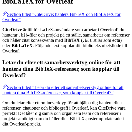
BibLaTeX för Overleaf
Section titled “CiteDrive: hantera BibTeX och BibLaTeX för
Overleaf”
CiteDrive
är till för LaTeX-användare som arbetar i
Overleaf
: du
hanterar
-filer och projekt på ett ställe, samarbetar om referenser
.bib
och håller citat konsekventa med
BibTeX
(
-stilar som
ecta
)
.bst
eller
BibLaTeX
. Följande text kopplar ditt biblioteksarbetsflöde till
Overleaf.
Letar du efter ett samarbetsverktyg online för att
hantera dina BibTeX-referenser, som kopplar till
Overleaf?
Section titled “Letar du efter ett samarbetsverktyg online för att
hantera dina BibTeX-referenser, som kopplar till Overleaf?”
Om du letar efter ett onlineverktyg för att hjälpa dig hantera dina
referenser, citationer och bibliografi i Overleaf, kan CiteDrive vara
perfekt! Det låter dig samla och organisera team och referenser i
projekt samtidigt som du håller dina BibTeX-poster uppdaterade i
ditt Overleaf-projekt.