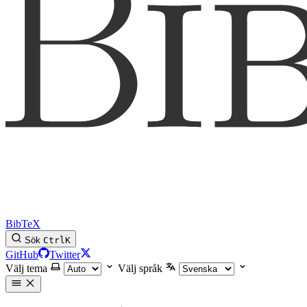
BibTeX
Sök
Ctrl
K
GitHub
Twitter
Välj tema
Välj språk