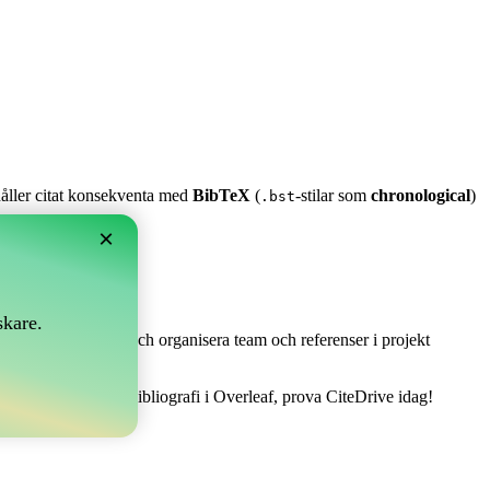
 håller citat konsekventa med
BibTeX
(
-stilar som
chronological
)
.bst
×
skare.
 Det låter dig samla och organisera team och referenser i projekt
sätt att hantera din bibliografi i Overleaf, prova CiteDrive idag!