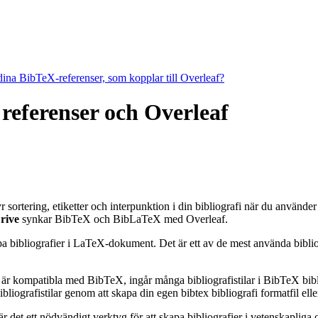
 dina BibTeX-referenser, som kopplar till Overleaf?
, referenser och Overleaf
tyr sortering, etiketter och interpunktion i din bibliografi när du använd
rive
synkar BibTeX och BibLaTeX med Overleaf.
apa bibliografier i LaTeX-dokument. Det är ett av de mest använda bibli
 är kompatibla med BibTeX, ingår många bibliografistilar i BibTeX bibli
grafistilar genom att skapa din egen bibtex bibliografi formatfil eller
et ett nödvändigt verktyg för att skapa bibliografier i vetenskapliga o