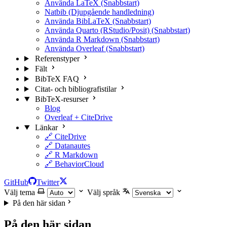
Använda LaTeX (Snabbstart)
Natbib (Djupgående handledning)
Använda BibLaTeX (Snabbstart)
Använda Quarto (RStudio/Posit) (Snabbstart)
Använda R Markdown (Snabbstart)
Använda Overleaf (Snabbstart)
Referenstyper
Fält
BibTeX FAQ
Citat- och bibliografistilar
BibTeX-resurser
Blog
Overleaf + CiteDrive
Länkar
🔗 CiteDrive
🔗 Datanautes
🔗 R Markdown
🔗 BehaviorCloud
GitHub
Twitter
Välj tema
Välj språk
På den här sidan
På den här sidan