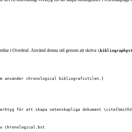
stilar i Overleaf. Använd denna stil genom att skriva
\bibliographys
m använder chronological bibliografistilen.}
erktyg för att skapa vetenskapliga dokument 
\cite
{
Smith2
u chronological.bst