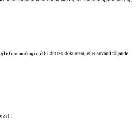
i ditt tex-dokument, eller använd följande
tyle{chronological}
023
}.