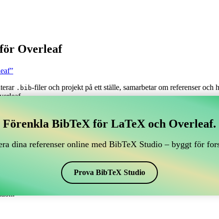
för Overleaf
leaf”
nterar
-filer och projekt på ett ställe, samarbetar om referenser och
.bib
verleaf.
tera dina BibTeX-referenser, som kopplar till Overleaf?
Förenkla BibTeX för LaTeX och Overleaf.
antera dina BibTeX-referenser, som kopplar till Overleaf?”
ra dina referenser online med BibTeX Studio – byggt för for
renser, citationer och bibliografi i Overleaf, kan CiteDrive vara perfekt!
f-projekt.
Prova BibTeX Studio
r i olika stilar, inklusive chronological. Så om du letar efter ett enkelt 
tion.