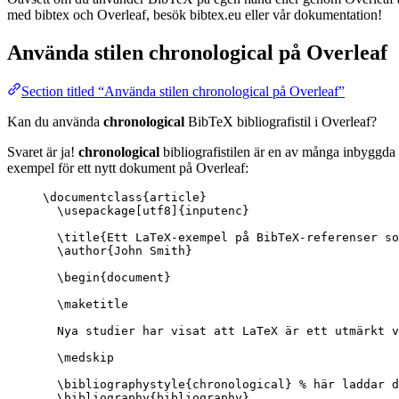
med bibtex och Overleaf, besök bibtex.eu eller vår dokumentation!
Använda stilen
chronological
på Overleaf
Section titled “Använda stilen chronological på Overleaf”
Kan du använda
chronological
BibTeX bibliografistil i Overleaf?
Svaret är ja!
chronological
bibliografistilen är en av många inbyggda 
exempel för ett nytt dokument på Overleaf:
\documentclass
{
article
}
\usepackage
[
utf8
]{
inputenc
}
\title
{Ett LaTeX-exempel på BibTeX-referenser so
\author
{John Smith}
\begin
{
document
}
\maketitle
Nya studier har visat att LaTeX är ett utmärkt v
\medskip
\bibliographystyle
{chronological} 
% här laddar d
\bibliography
{bibliography}