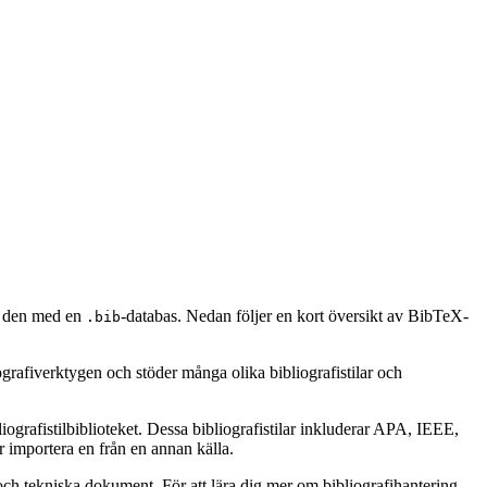
er den med en
-databas. Nedan följer en kort översikt av BibTeX-
.bib
ografiverktygen och stöder många olika bibliografistilar och
ografistilbiblioteket. Dessa bibliografistilar inkluderar APA, IEEE,
 importera en från en annan källa.
ch tekniska dokument. För att lära dig mer om bibliografihantering