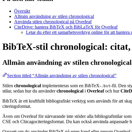
Översikt
Allmän användning av stilen chronological
Använda stilen chronological på Overleaf
CiteDrive: hantera BibTeX och BibLaTeX för Overleaf
Letar du efter ett samarbetsverktyg online för att hantera
BibTeX-stil chronological: citat
Allmän användning av stilen
chronological
Section titled “Allmän användning av stilen chronological”
Stilen
chronological
implementeras som en BibTeX-
-fil. Den s
.bst
stilar, sedan hur du använder
chronological
i
Overleaf
och hur
CiteD
BibTeX är ett kraftfullt bibliografiskt verktyg som används för att sk
citeringsformat.
Även om Overleaf för närvarande inte stöder alla bibliografistilar som
CSE och Chicagociteringsformat. Du kan också använda anpassade biblio
Oavsett om du använder BibTeX på egen hand eller genom Overleaf är d