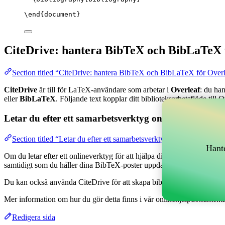
\end
{
document
}
CiteDrive: hantera BibTeX och BibLaTeX 
Section titled “CiteDrive: hantera BibTeX och BibLaTeX för Over
CiteDrive
är till för LaTeX-användare som arbetar i
Overleaf
: du ha
eller
BibLaTeX
. Följande text kopplar ditt biblioteksarbetsflöde till O
Letar du efter ett samarbetsverktyg online för att han
Section titled “Letar du efter ett samarbetsverktyg online för att h
Hante
Om du letar efter ett onlineverktyg för att hjälpa dig hantera dina refe
samtidigt som du håller dina BibTeX-poster uppdaterade i ditt Overlea
Du kan också använda CiteDrive för att skapa bibliografier och citatione
Mer information om hur du gör detta finns i vår onlinehjälpdokumenta
Redigera sida