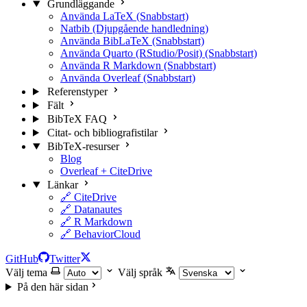
Grundläggande
Använda LaTeX (Snabbstart)
Natbib (Djupgående handledning)
Använda BibLaTeX (Snabbstart)
Använda Quarto (RStudio/Posit) (Snabbstart)
Använda R Markdown (Snabbstart)
Använda Overleaf (Snabbstart)
Referenstyper
Fält
BibTeX FAQ
Citat- och bibliografistilar
BibTeX-resurser
Blog
Overleaf + CiteDrive
Länkar
🔗 CiteDrive
🔗 Datanautes
🔗 R Markdown
🔗 BehaviorCloud
GitHub
Twitter
Välj tema
Välj språk
På den här sidan