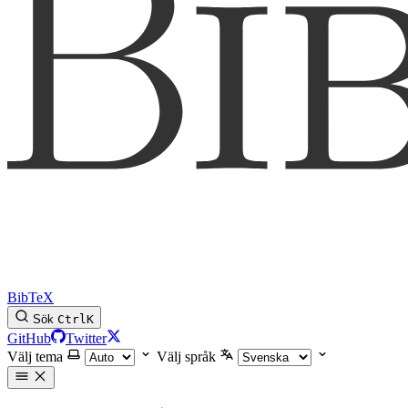
BibTeX
Sök
Ctrl
K
GitHub
Twitter
Välj tema
Välj språk