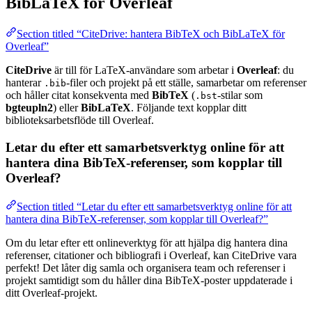
BibLaTeX för Overleaf
Section titled “CiteDrive: hantera BibTeX och BibLaTeX för
Overleaf”
CiteDrive
är till för LaTeX-användare som arbetar i
Overleaf
: du
hanterar
-filer och projekt på ett ställe, samarbetar om referenser
.bib
och håller citat konsekventa med
BibTeX
(
-stilar som
.bst
bgteupln2
) eller
BibLaTeX
. Följande text kopplar ditt
biblioteksarbetsflöde till Overleaf.
Letar du efter ett samarbetsverktyg online för att
hantera dina BibTeX-referenser, som kopplar till
Overleaf?
Section titled “Letar du efter ett samarbetsverktyg online för att
hantera dina BibTeX-referenser, som kopplar till Overleaf?”
Om du letar efter ett onlineverktyg för att hjälpa dig hantera dina
referenser, citationer och bibliografi i Overleaf, kan CiteDrive vara
perfekt! Det låter dig samla och organisera team och referenser i
projekt samtidigt som du håller dina BibTeX-poster uppdaterade i
ditt Overleaf-projekt.