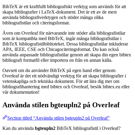
BibTeX är ett kraftfullt bibliografiskt verktyg som används för att
skapa bibliografier i LaTeX-dokument. Det är ett av de mest
använda bibliografiverktygen och stöder många olika
bibliografistilar och citeringsformat.
Även om Overleaf för närvarande inte stöder alla bibliografistilar
som är kompatibla med BibTeX, ingår många bibliografistilar i
BibTeX bibliografistilbiblioteket. Dessa bibliografistilar inkluderar
APA, IEEE, CSE och Chicagociteringsformat. Du kan också
använda anpassade bibliografistilar genom att skapa din egen bibtex
bibliografi formatfil eller importera en från en annan källa.
Oavsett om du använder BibTeX på egen hand eller genom
Overleaf är det ett nödvändigt verktyg för att skapa bibliografier i
vetenskapliga och tekniska dokument. För att lära dig mer om
bibliografihantering med bibtex och Overleaf, besök bibtex.eu eller
vår dokumentation!
Använda stilen
bgteupln2
på Overleaf
Section titled “Använda stilen bgteupln2 på Overleaf”
Kan du använda
bgteupln2
BibTeX bibliografistil i Overleaf?