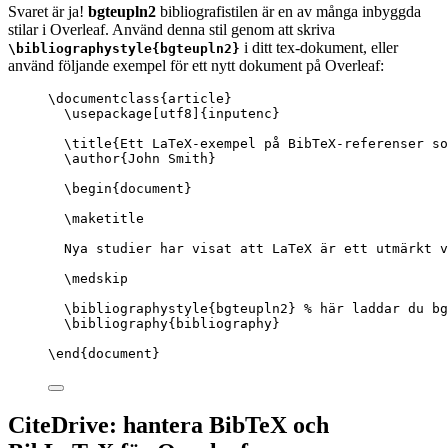
Svaret är ja!
bgteupln2
bibliografistilen är en av många inbyggda
stilar i Overleaf. Använd denna stil genom att skriva
i ditt tex-dokument, eller
\bibliographystyle{bgteupln2}
använd följande exempel för ett nytt dokument på Overleaf:
\documentclass
{
article
}
\usepackage
[
utf8
]{
inputenc
}
\title
{Ett LaTeX-exempel på BibTeX-referenser so
\author
{John Smith}
\begin
{
document
}
\maketitle
Nya studier har visat att LaTeX är ett utmärkt v
\medskip
\bibliographystyle
{bgteupln2} 
% här laddar du bg
\bibliography
{bibliography}
\end
{
document
}
CiteDrive: hantera BibTeX och