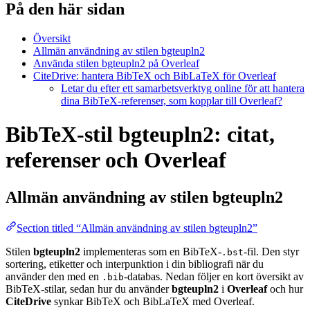
På den här sidan
Översikt
Allmän användning av stilen bgteupln2
Använda stilen bgteupln2 på Overleaf
CiteDrive: hantera BibTeX och BibLaTeX för Overleaf
Letar du efter ett samarbetsverktyg online för att hantera
dina BibTeX-referenser, som kopplar till Overleaf?
BibTeX-stil bgteupln2: citat,
referenser och Overleaf
Allmän användning av stilen
bgteupln2
Section titled “Allmän användning av stilen bgteupln2”
Stilen
bgteupln2
implementeras som en BibTeX-
-fil. Den styr
.bst
sortering, etiketter och interpunktion i din bibliografi när du
använder den med en
-databas. Nedan följer en kort översikt av
.bib
BibTeX-stilar, sedan hur du använder
bgteupln2
i
Overleaf
och hur
CiteDrive
synkar BibTeX och BibLaTeX med Overleaf.