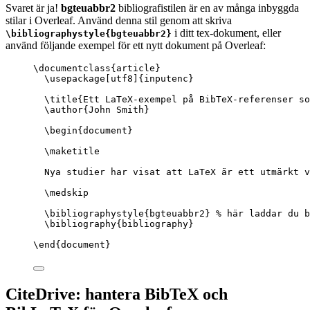
Svaret är ja!
bgteuabbr2
bibliografistilen är en av många inbyggda
stilar i Overleaf. Använd denna stil genom att skriva
i ditt tex-dokument, eller
\bibliographystyle{bgteuabbr2}
använd följande exempel för ett nytt dokument på Overleaf:
\documentclass
{
article
}
\usepackage
[
utf8
]{
inputenc
}
\title
{Ett LaTeX-exempel på BibTeX-referenser so
\author
{John Smith}
\begin
{
document
}
\maketitle
Nya studier har visat att LaTeX är ett utmärkt v
\medskip
\bibliographystyle
{bgteuabbr2} 
% här laddar du b
\bibliography
{bibliography}
\end
{
document
}
CiteDrive: hantera BibTeX och