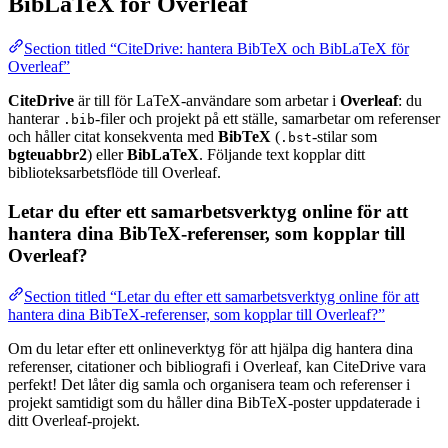
BibLaTeX för Overleaf
Section titled “CiteDrive: hantera BibTeX och BibLaTeX för
Overleaf”
CiteDrive
är till för LaTeX-användare som arbetar i
Overleaf
: du
hanterar
-filer och projekt på ett ställe, samarbetar om referenser
.bib
och håller citat konsekventa med
BibTeX
(
-stilar som
.bst
bgteuabbr2
) eller
BibLaTeX
. Följande text kopplar ditt
biblioteksarbetsflöde till Overleaf.
Letar du efter ett samarbetsverktyg online för att
hantera dina BibTeX-referenser, som kopplar till
Overleaf?
Section titled “Letar du efter ett samarbetsverktyg online för att
hantera dina BibTeX-referenser, som kopplar till Overleaf?”
Om du letar efter ett onlineverktyg för att hjälpa dig hantera dina
referenser, citationer och bibliografi i Overleaf, kan CiteDrive vara
perfekt! Det låter dig samla och organisera team och referenser i
projekt samtidigt som du håller dina BibTeX-poster uppdaterade i
ditt Overleaf-projekt.