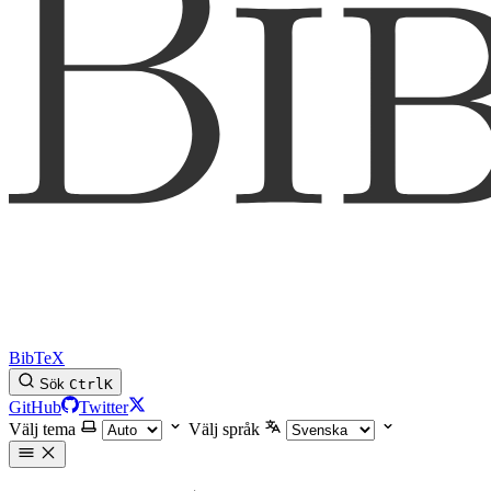
BibTeX
Sök
Ctrl
K
GitHub
Twitter
Välj tema
Välj språk