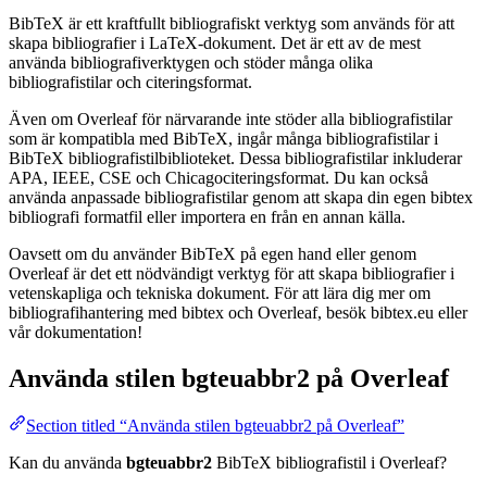
BibTeX är ett kraftfullt bibliografiskt verktyg som används för att
skapa bibliografier i LaTeX-dokument. Det är ett av de mest
använda bibliografiverktygen och stöder många olika
bibliografistilar och citeringsformat.
Även om Overleaf för närvarande inte stöder alla bibliografistilar
som är kompatibla med BibTeX, ingår många bibliografistilar i
BibTeX bibliografistilbiblioteket. Dessa bibliografistilar inkluderar
APA, IEEE, CSE och Chicagociteringsformat. Du kan också
använda anpassade bibliografistilar genom att skapa din egen bibtex
bibliografi formatfil eller importera en från en annan källa.
Oavsett om du använder BibTeX på egen hand eller genom
Overleaf är det ett nödvändigt verktyg för att skapa bibliografier i
vetenskapliga och tekniska dokument. För att lära dig mer om
bibliografihantering med bibtex och Overleaf, besök bibtex.eu eller
vår dokumentation!
Använda stilen
bgteuabbr2
på Overleaf
Section titled “Använda stilen bgteuabbr2 på Overleaf”
Kan du använda
bgteuabbr2
BibTeX bibliografistil i Overleaf?