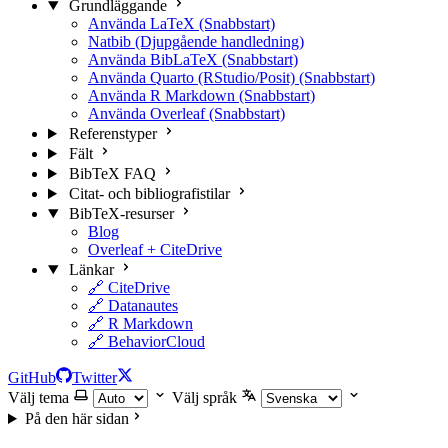
Grundläggande
Använda LaTeX (Snabbstart)
Natbib (Djupgående handledning)
Använda BibLaTeX (Snabbstart)
Använda Quarto (RStudio/Posit) (Snabbstart)
Använda R Markdown (Snabbstart)
Använda Overleaf (Snabbstart)
Referenstyper
Fält
BibTeX FAQ
Citat- och bibliografistilar
BibTeX-resurser
Blog
Overleaf + CiteDrive
Länkar
🔗 CiteDrive
🔗 Datanautes
🔗 R Markdown
🔗 BehaviorCloud
GitHub
Twitter
Välj tema
Välj språk
På den här sidan