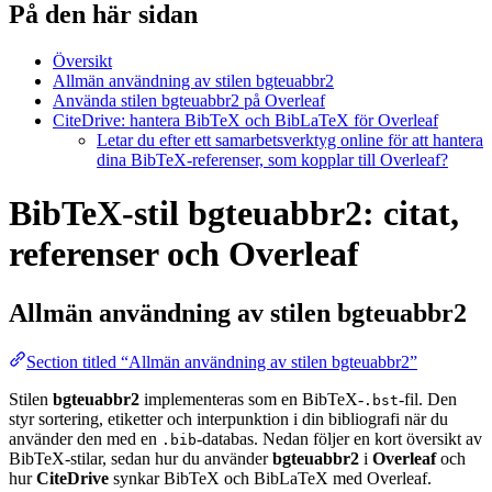
På den här sidan
Översikt
Allmän användning av stilen bgteuabbr2
Använda stilen bgteuabbr2 på Overleaf
CiteDrive: hantera BibTeX och BibLaTeX för Overleaf
Letar du efter ett samarbetsverktyg online för att hantera
dina BibTeX-referenser, som kopplar till Overleaf?
BibTeX-stil bgteuabbr2: citat,
referenser och Overleaf
Allmän användning av stilen
bgteuabbr2
Section titled “Allmän användning av stilen bgteuabbr2”
Stilen
bgteuabbr2
implementeras som en BibTeX-
-fil. Den
.bst
styr sortering, etiketter och interpunktion i din bibliografi när du
använder den med en
-databas. Nedan följer en kort översikt av
.bib
BibTeX-stilar, sedan hur du använder
bgteuabbr2
i
Overleaf
och
hur
CiteDrive
synkar BibTeX och BibLaTeX med Overleaf.