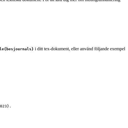
i ditt tex-dokument, eller använd följande exempel
le{besjournals}
023
}.