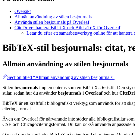
Översikt
Allmän användning av stilen besjournals
Använda stilen besjournals på Overleaf
CiteDrive: hantera BibTeX och BibLaTeX för Overleaf
Letar du efter ett samarbetsverktyg online för att hantera
BibTeX-stil besjournals: citat, 
Allmän användning av stilen
besjournals
Section titled “Allmän användning av stilen besjournals”
Stilen
besjournals
implementeras som en BibTeX-
-fil. Den styr
.bst
stilar, sedan hur du använder
besjournals
i
Overleaf
och hur
CiteDri
BibTeX är ett kraftfullt bibliografiskt verktyg som används för att sk
citeringsformat.
Även om Overleaf för närvarande inte stöder alla bibliografistilar som
CSE och Chicagociteringsformat. Du kan också använda anpassade biblio
Oavsett om du använder BibTeX på egen hand eller genom Overleaf är d