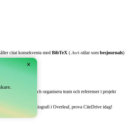
 håller citat konsekventa med
BibTeX
(
-stilar som
besjournals
)
.bst
×
skare.
 Det låter dig samla och organisera team och referenser i projekt
tt att hantera din bibliografi i Overleaf, prova CiteDrive idag!