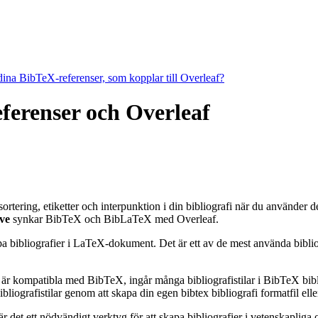
 dina BibTeX-referenser, som kopplar till Overleaf?
referenser och Overleaf
 sortering, etiketter och interpunktion i din bibliografi när du använder
ve
synkar BibTeX och BibLaTeX med Overleaf.
apa bibliografier i LaTeX-dokument. Det är ett av de mest använda bibli
 är kompatibla med BibTeX, ingår många bibliografistilar i BibTeX bibli
grafistilar genom att skapa din egen bibtex bibliografi formatfil eller
et ett nödvändigt verktyg för att skapa bibliografier i vetenskapliga o