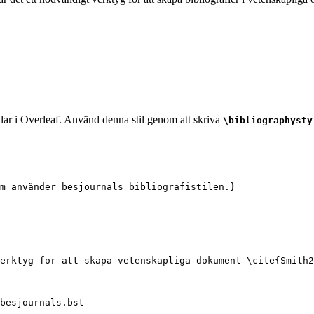
ilar i Overleaf. Använd denna stil genom att skriva
\bibliographysty
m använder besjournals bibliografistilen.}
erktyg för att skapa vetenskapliga dokument 
\cite
{
Smith2
besjournals.bst