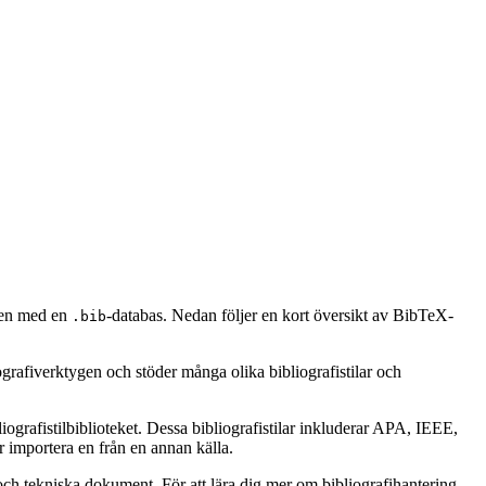
 den med en
-databas. Nedan följer en kort översikt av BibTeX-
.bib
ografiverktygen och stöder många olika bibliografistilar och
ografistilbiblioteket. Dessa bibliografistilar inkluderar APA, IEEE,
 importera en från en annan källa.
ch tekniska dokument. För att lära dig mer om bibliografihantering