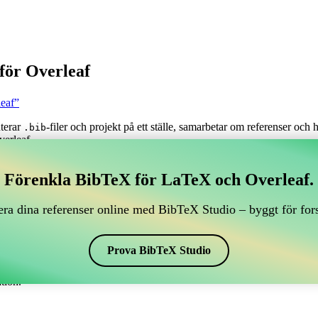
för Overleaf
leaf”
nterar
-filer och projekt på ett ställe, samarbetar om referenser och
.bib
verleaf.
tera dina BibTeX-referenser, som kopplar till Overleaf?
Förenkla BibTeX för LaTeX och Overleaf.
antera dina BibTeX-referenser, som kopplar till Overleaf?”
ra dina referenser online med BibTeX Studio – byggt för for
renser, citationer och bibliografi i Overleaf, kan CiteDrive vara perfekt!
f-projekt.
Prova BibTeX Studio
 i olika stilar, inklusive besjournals. Så om du letar efter ett enkelt sä
tion.