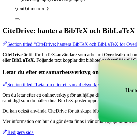
\end
{
document
}
CiteDrive: hantera BibTeX och BibLaTeX 
Section titled “CiteDrive: hantera BibTeX och BibLaTeX för Over
CiteDrive
är till för LaTeX-användare som arbetar i
Overleaf
: du ha
eller
BibLaTeX
. Följande text kopplar ditt biblioteksarbetsflöde till O
Letar du efter ett samarbetsverktyg online för att han
Section titled “Letar du efter ett samarbetsverktyg online för att h
Hante
Om du letar efter ett onlineverktyg för att hjälpa dig hantera dina refe
samtidigt som du håller dina BibTeX-poster uppdaterade i ditt Overlea
Du kan också använda CiteDrive för att skapa bibliografier och citationer
Mer information om hur du gör detta finns i vår onlinehjälpdokumenta
Redigera sida