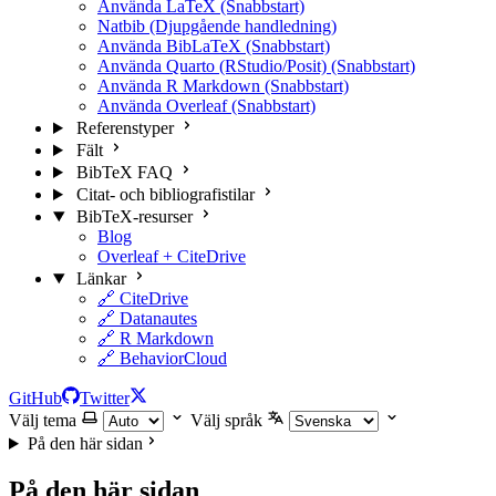
Använda LaTeX (Snabbstart)
Natbib (Djupgående handledning)
Använda BibLaTeX (Snabbstart)
Använda Quarto (RStudio/Posit) (Snabbstart)
Använda R Markdown (Snabbstart)
Använda Overleaf (Snabbstart)
Referenstyper
Fält
BibTeX FAQ
Citat- och bibliografistilar
BibTeX-resurser
Blog
Overleaf + CiteDrive
Länkar
🔗 CiteDrive
🔗 Datanautes
🔗 R Markdown
🔗 BehaviorCloud
GitHub
Twitter
Välj tema
Välj språk
På den här sidan
På den här sidan