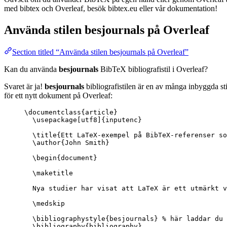
med bibtex och Overleaf, besök bibtex.eu eller vår dokumentation!
Använda stilen
besjournals
på Overleaf
Section titled “Använda stilen besjournals på Overleaf”
Kan du använda
besjournals
BibTeX bibliografistil i Overleaf?
Svaret är ja!
besjournals
bibliografistilen är en av många inbyggda st
för ett nytt dokument på Overleaf:
\documentclass
{
article
}
\usepackage
[
utf8
]{
inputenc
}
\title
{Ett LaTeX-exempel på BibTeX-referenser so
\author
{John Smith}
\begin
{
document
}
\maketitle
Nya studier har visat att LaTeX är ett utmärkt v
\medskip
\bibliographystyle
{besjournals} 
% här laddar du 
\bibliography
{bibliography}