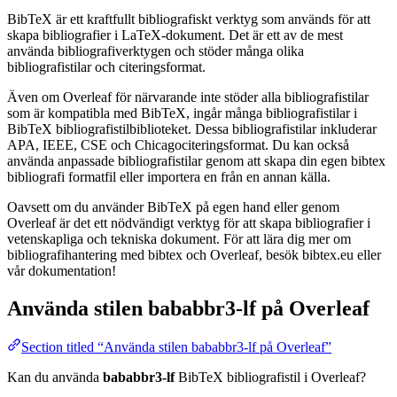
BibTeX är ett kraftfullt bibliografiskt verktyg som används för att
skapa bibliografier i LaTeX-dokument. Det är ett av de mest
använda bibliografiverktygen och stöder många olika
bibliografistilar och citeringsformat.
Även om Overleaf för närvarande inte stöder alla bibliografistilar
som är kompatibla med BibTeX, ingår många bibliografistilar i
BibTeX bibliografistilbiblioteket. Dessa bibliografistilar inkluderar
APA, IEEE, CSE och Chicagociteringsformat. Du kan också
använda anpassade bibliografistilar genom att skapa din egen bibtex
bibliografi formatfil eller importera en från en annan källa.
Oavsett om du använder BibTeX på egen hand eller genom
Overleaf är det ett nödvändigt verktyg för att skapa bibliografier i
vetenskapliga och tekniska dokument. För att lära dig mer om
bibliografihantering med bibtex och Overleaf, besök bibtex.eu eller
vår dokumentation!
Använda stilen
bababbr3-lf
på Overleaf
Section titled “Använda stilen bababbr3-lf på Overleaf”
Kan du använda
bababbr3-lf
BibTeX bibliografistil i Overleaf?