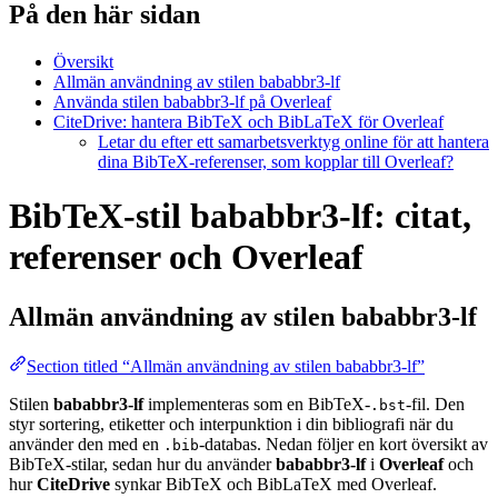
På den här sidan
Översikt
Allmän användning av stilen bababbr3-lf
Använda stilen bababbr3-lf på Overleaf
CiteDrive: hantera BibTeX och BibLaTeX för Overleaf
Letar du efter ett samarbetsverktyg online för att hantera
dina BibTeX-referenser, som kopplar till Overleaf?
BibTeX-stil bababbr3-lf: citat,
referenser och Overleaf
Allmän användning av stilen
bababbr3-lf
Section titled “Allmän användning av stilen bababbr3-lf”
Stilen
bababbr3-lf
implementeras som en BibTeX-
-fil. Den
.bst
styr sortering, etiketter och interpunktion i din bibliografi när du
använder den med en
-databas. Nedan följer en kort översikt av
.bib
BibTeX-stilar, sedan hur du använder
bababbr3-lf
i
Overleaf
och
hur
CiteDrive
synkar BibTeX och BibLaTeX med Overleaf.