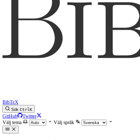
BibTeX
Sök
Ctrl
K
GitHub
Twitter
Välj tema
Välj språk