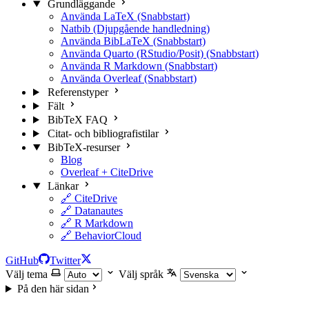
Grundläggande
Använda LaTeX (Snabbstart)
Natbib (Djupgående handledning)
Använda BibLaTeX (Snabbstart)
Använda Quarto (RStudio/Posit) (Snabbstart)
Använda R Markdown (Snabbstart)
Använda Overleaf (Snabbstart)
Referenstyper
Fält
BibTeX FAQ
Citat- och bibliografistilar
BibTeX-resurser
Blog
Overleaf + CiteDrive
Länkar
🔗 CiteDrive
🔗 Datanautes
🔗 R Markdown
🔗 BehaviorCloud
GitHub
Twitter
Välj tema
Välj språk
På den här sidan