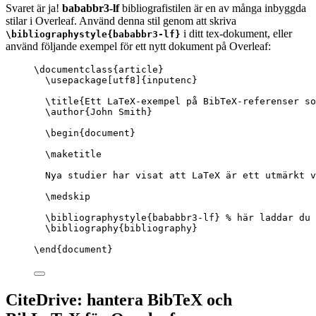
Svaret är ja!
bababbr3-lf
bibliografistilen är en av många inbyggda
stilar i Overleaf. Använd denna stil genom att skriva
i ditt tex-dokument, eller
\bibliographystyle{bababbr3-lf}
använd följande exempel för ett nytt dokument på Overleaf:
\documentclass
{
article
}
\usepackage
[
utf8
]{
inputenc
}
\title
{Ett LaTeX-exempel på BibTeX-referenser so
\author
{John Smith}
\begin
{
document
}
\maketitle
Nya studier har visat att LaTeX är ett utmärkt v
\medskip
\bibliographystyle
{bababbr3-lf} 
% här laddar du 
\bibliography
{bibliography}
\end
{
document
}
CiteDrive: hantera BibTeX och