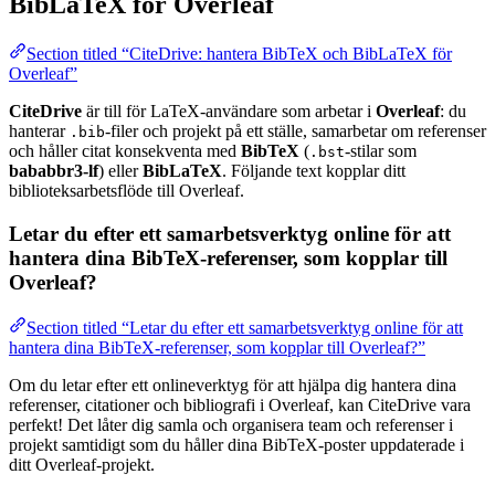
BibLaTeX för Overleaf
Section titled “CiteDrive: hantera BibTeX och BibLaTeX för
Overleaf”
CiteDrive
är till för LaTeX-användare som arbetar i
Overleaf
: du
hanterar
-filer och projekt på ett ställe, samarbetar om referenser
.bib
och håller citat konsekventa med
BibTeX
(
-stilar som
.bst
bababbr3-lf
) eller
BibLaTeX
. Följande text kopplar ditt
biblioteksarbetsflöde till Overleaf.
Letar du efter ett samarbetsverktyg online för att
hantera dina BibTeX-referenser, som kopplar till
Overleaf?
Section titled “Letar du efter ett samarbetsverktyg online för att
hantera dina BibTeX-referenser, som kopplar till Overleaf?”
Om du letar efter ett onlineverktyg för att hjälpa dig hantera dina
referenser, citationer och bibliografi i Overleaf, kan CiteDrive vara
perfekt! Det låter dig samla och organisera team och referenser i
projekt samtidigt som du håller dina BibTeX-poster uppdaterade i
ditt Overleaf-projekt.