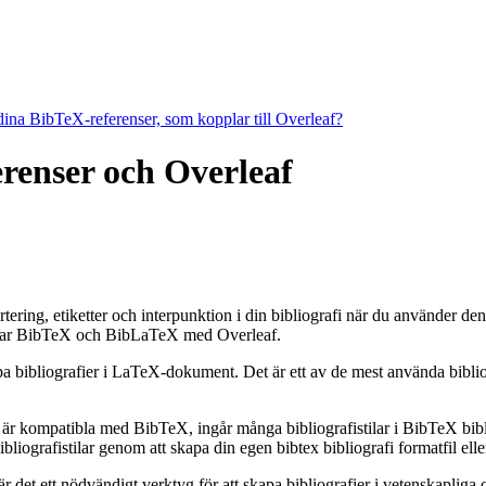
 dina BibTeX-referenser, som kopplar till Overleaf?
ferenser och Overleaf
ortering, etiketter och interpunktion i din bibliografi när du använder d
ar BibTeX och BibLaTeX med Overleaf.
apa bibliografier i LaTeX-dokument. Det är ett av de mest använda bibli
 är kompatibla med BibTeX, ingår många bibliografistilar i BibTeX bibli
grafistilar genom att skapa din egen bibtex bibliografi formatfil eller
et ett nödvändigt verktyg för att skapa bibliografier i vetenskapliga o