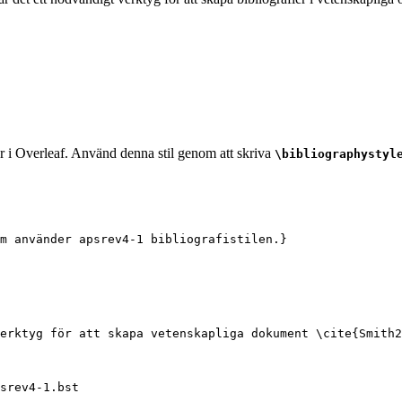
ar i Overleaf. Använd denna stil genom att skriva
\bibliographystyl
m använder apsrev4-1 bibliografistilen.}
erktyg för att skapa vetenskapliga dokument 
\cite
{
Smith2
srev4-1.bst