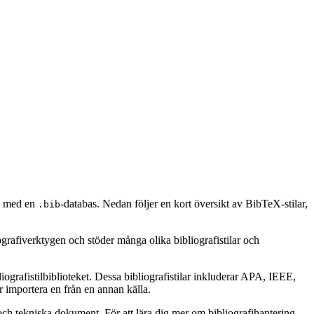
en med en
-databas. Nedan följer en kort översikt av BibTeX-stilar,
.bib
ografiverktygen och stöder många olika bibliografistilar och
ografistilbiblioteket. Dessa bibliografistilar inkluderar APA, IEEE,
 importera en från en annan källa.
ch tekniska dokument. För att lära dig mer om bibliografihantering