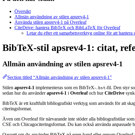
Översikt
Allmän användning av stilen apsrev4-1
Använda stilen apsrev4-1 på Overleaf
CiteDrive: hantera BibTeX och BibLaTeX för Overleaf
Letar du efter ett samarbetsverktyg online för att hantera
BibTeX-stil apsrev4-1: citat, re
Allmän användning av stilen
apsrev4-1
Section titled “Allmän användning av stilen apsrev4-1”
Stilen
apsrev4-1
implementeras som en BibTeX-
-fil. Den styr s
.bst
sedan hur du använder
apsrev4-1
i
Overleaf
och hur
CiteDrive
synk
BibTeX är ett kraftfullt bibliografiskt verktyg som används för att sk
citeringsformat.
Även om Overleaf för närvarande inte stöder alla bibliografistilar som
CSE och Chicagociteringsformat. Du kan också använda anpassade biblio
Oavsett om du använder BibTeX på egen hand eller genom Overleaf är d