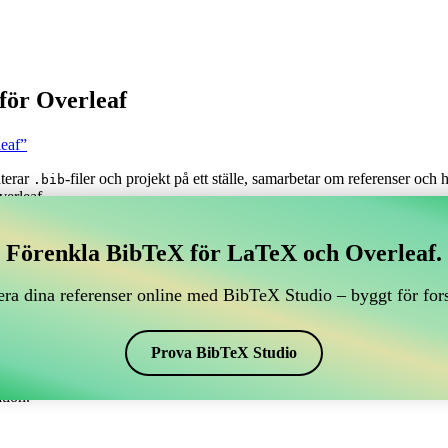
för Overleaf
leaf”
nterar
-filer och projekt på ett ställe, samarbetar om referenser och
.bib
verleaf.
tera dina BibTeX-referenser, som kopplar till Overleaf?
Förenkla BibTeX för LaTeX och Overleaf.
antera dina BibTeX-referenser, som kopplar till Overleaf?”
ra dina referenser online med BibTeX Studio – byggt för for
renser, citationer och bibliografi i Overleaf, kan CiteDrive vara perfekt!
f-projekt.
Prova BibTeX Studio
r i olika stilar, inklusive apsrev4-1. Så om du letar efter ett enkelt sätt
tion.