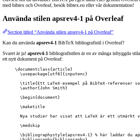
med bibtex och Overleaf, besök bibtex.eu eller vår dokumentation!
Använda stilen
apsrev4-1
på Overleaf
Section titled “Använda stilen apsrev4-1 på Overleaf”
Kan du använda
apsrev4-1
BibTeX bibliografistil i Overleaf?
Svaret är ja!
apsrev4-1
bibliografistilen är en av många inbyggda stil
ett nytt dokument på Overleaf:
\documentclass
{
article
}
\usepackage
[
utf8
]{
inputenc
}
\title
{Ett LaTeX-exempel på BibTeX-referenser so
\author
{John Smith}
\begin
{
document
}
\maketitle
Nya studier har visat att LaTeX är ett utmärkt v
\medskip
\bibliographystyle
{apsrev4-1} 
% här laddar du ap
\bibliography
{bibliography}