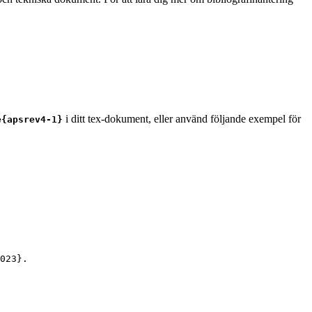
i ditt tex-dokument, eller använd följande exempel för
e{apsrev4-1}
023
}.