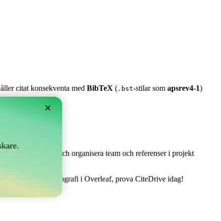
 håller citat konsekventa med
BibTeX
(
-stilar som
apsrev4-1
)
.bst
×
skare.
 Det låter dig samla och organisera team och referenser i projekt
 att hantera din bibliografi i Overleaf, prova CiteDrive idag!