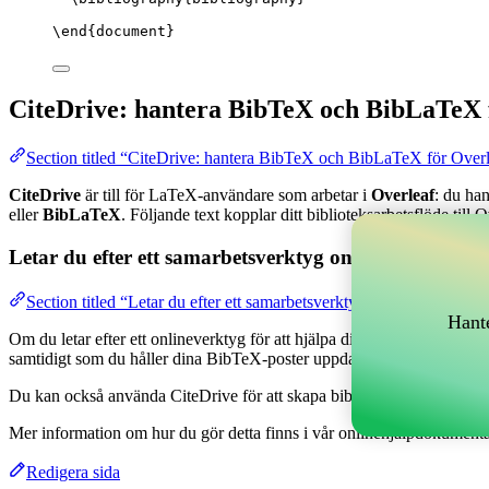
\end
{
document
}
CiteDrive: hantera BibTeX och BibLaTeX 
Section titled “CiteDrive: hantera BibTeX och BibLaTeX för Over
CiteDrive
är till för LaTeX-användare som arbetar i
Overleaf
: du ha
eller
BibLaTeX
. Följande text kopplar ditt biblioteksarbetsflöde till O
Letar du efter ett samarbetsverktyg online för att han
Section titled “Letar du efter ett samarbetsverktyg online för att h
Hante
Om du letar efter ett onlineverktyg för att hjälpa dig hantera dina refe
samtidigt som du håller dina BibTeX-poster uppdaterade i ditt Overlea
Du kan också använda CiteDrive för att skapa bibliografier och citatione
Mer information om hur du gör detta finns i vår onlinehjälpdokumenta
Redigera sida