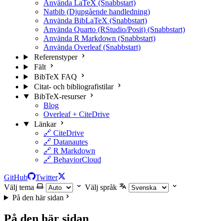
Använda LaTeX (Snabbstart)
Natbib (Djupgående handledning)
Använda BibLaTeX (Snabbstart)
Använda Quarto (RStudio/Posit) (Snabbstart)
Använda R Markdown (Snabbstart)
Använda Overleaf (Snabbstart)
Referenstyper
Fält
BibTeX FAQ
Citat- och bibliografistilar
BibTeX-resurser
Blog
Overleaf + CiteDrive
Länkar
🔗 CiteDrive
🔗 Datanautes
🔗 R Markdown
🔗 BehaviorCloud
GitHub
Twitter
Välj tema
Välj språk
På den här sidan
På den här sidan