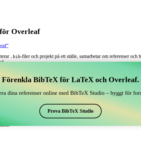
för Overleaf
leaf”
nterar
-filer och projekt på ett ställe, samarbetar om referenser och
.bib
af.
tera dina BibTeX-referenser, som kopplar till Overleaf?
Förenkla BibTeX för LaTeX och Overleaf.
antera dina BibTeX-referenser, som kopplar till Overleaf?”
ra dina referenser online med BibTeX Studio – byggt för for
renser, citationer och bibliografi i Overleaf, kan CiteDrive vara perfekt!
f-projekt.
Prova BibTeX Studio
r i olika stilar, inklusive apecon. Så om du letar efter ett enkelt sätt at
tion.