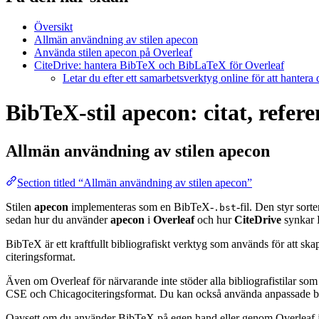
Översikt
Allmän användning av stilen apecon
Använda stilen apecon på Overleaf
CiteDrive: hantera BibTeX och BibLaTeX för Overleaf
Letar du efter ett samarbetsverktyg online för att hantera
BibTeX-stil apecon: citat, refer
Allmän användning av stilen
apecon
Section titled “Allmän användning av stilen apecon”
Stilen
apecon
implementeras som en BibTeX-
-fil. Den styr sor
.bst
sedan hur du använder
apecon
i
Overleaf
och hur
CiteDrive
synkar 
BibTeX är ett kraftfullt bibliografiskt verktyg som används för att sk
citeringsformat.
Även om Overleaf för närvarande inte stöder alla bibliografistilar som
CSE och Chicagociteringsformat. Du kan också använda anpassade biblio
Oavsett om du använder BibTeX på egen hand eller genom Overleaf är d