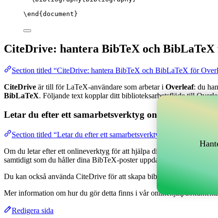
\end
{
document
}
CiteDrive: hantera BibTeX och BibLaTeX 
Section titled “CiteDrive: hantera BibTeX och BibLaTeX för Over
CiteDrive
är till för LaTeX-användare som arbetar i
Overleaf
: du ha
BibLaTeX
. Följande text kopplar ditt biblioteksarbetsflöde till Overle
Letar du efter ett samarbetsverktyg online för att han
Section titled “Letar du efter ett samarbetsverktyg online för att h
Hante
Om du letar efter ett onlineverktyg för att hjälpa dig hantera dina refe
samtidigt som du håller dina BibTeX-poster uppdaterade i ditt Overlea
Du kan också använda CiteDrive för att skapa bibliografier och citatione
Mer information om hur du gör detta finns i vår onlinehjälpdokumenta
Redigera sida