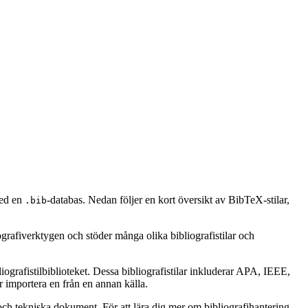
med en
-databas. Nedan följer en kort översikt av BibTeX-stilar,
.bib
ografiverktygen och stöder många olika bibliografistilar och
ografistilbiblioteket. Dessa bibliografistilar inkluderar APA, IEEE,
 importera en från en annan källa.
ch tekniska dokument. För att lära dig mer om bibliografihantering