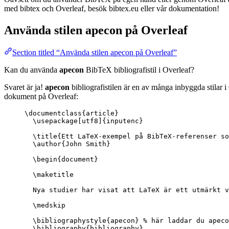
med bibtex och Overleaf, besök bibtex.eu eller vår dokumentation!
Använda stilen
apecon
på Overleaf
Section titled “Använda stilen apecon på Overleaf”
Kan du använda
apecon
BibTeX bibliografistil i Overleaf?
Svaret är ja!
apecon
bibliografistilen är en av många inbyggda stilar 
dokument på Overleaf:
\documentclass
{
article
}
\usepackage
[
utf8
]{
inputenc
}
\title
{Ett LaTeX-exempel på BibTeX-referenser s
\author
{John Smith}
\begin
{
document
}
\maketitle
Nya studier har visat att LaTeX är ett utmärkt v
\medskip
\bibliographystyle
{apecon} 
% här laddar du apeco
\bibliography
{bibliography}