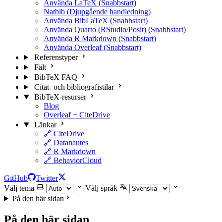
Använda LaTeX (Snabbstart)
Natbib (Djupgående handledning)
Använda BibLaTeX (Snabbstart)
Använda Quarto (RStudio/Posit) (Snabbstart)
Använda R Markdown (Snabbstart)
Använda Overleaf (Snabbstart)
Referenstyper
Fält
BibTeX FAQ
Citat- och bibliografistilar
BibTeX-resurser
Blog
Overleaf + CiteDrive
Länkar
🔗 CiteDrive
🔗 Datanautes
🔗 R Markdown
🔗 BehaviorCloud
GitHub
Twitter
Välj tema
Välj språk
På den här sidan
På den här sidan