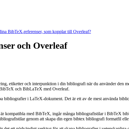
 dina BibTeX-referenser, som kopplar till Overleaf?
enser och Overleaf
tering, etiketter och interpunktion i din bibliografi när du använder den 
BibTeX och BibLaTeX med Overleaf.
apa bibliografier i LaTeX-dokument. Det är ett av de mest använda bibli
 är kompatibla med BibTeX, ingår många bibliografistilar i BibTeX bibli
grafistilar genom att skapa din egen bibtex bibliografi formatfil eller
et ett nödvändigt verktyg för att skapa bibliografier i vetenskapliga o