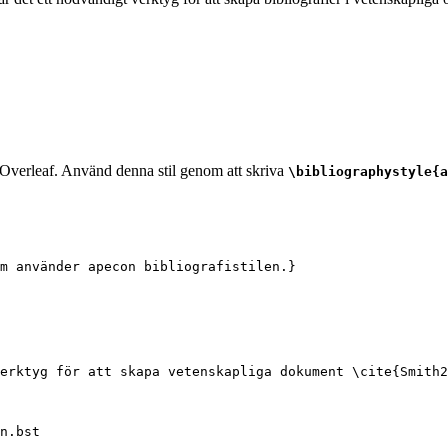
i Overleaf. Använd denna stil genom att skriva
\bibliographystyle{a
om använder apecon bibliografistilen.}
erktyg för att skapa vetenskapliga dokument 
\cite
{
Smith2
n.bst