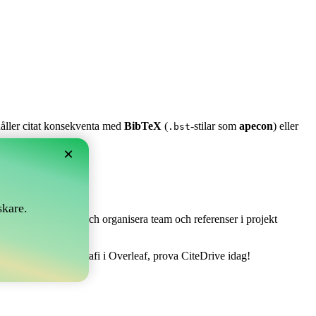
 håller citat konsekventa med
BibTeX
(
-stilar som
apecon
) eller
.bst
×
skare.
 Det låter dig samla och organisera team och referenser i projekt
t hantera din bibliografi i Overleaf, prova CiteDrive idag!