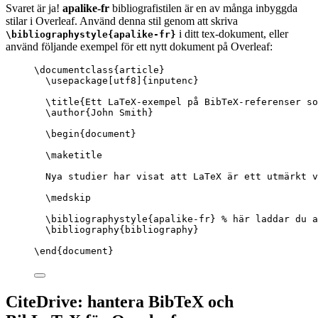
Svaret är ja!
apalike-fr
bibliografistilen är en av många inbyggda
stilar i Overleaf. Använd denna stil genom att skriva
i ditt tex-dokument, eller
\bibliographystyle{apalike-fr}
använd följande exempel för ett nytt dokument på Overleaf:
\documentclass
{
article
}
\usepackage
[
utf8
]{
inputenc
}
\title
{Ett LaTeX-exempel på BibTeX-referenser so
\author
{John Smith}
\begin
{
document
}
\maketitle
Nya studier har visat att LaTeX är ett utmärkt v
\medskip
\bibliographystyle
{apalike-fr} 
% här laddar du a
\bibliography
{bibliography}
\end
{
document
}
CiteDrive: hantera BibTeX och