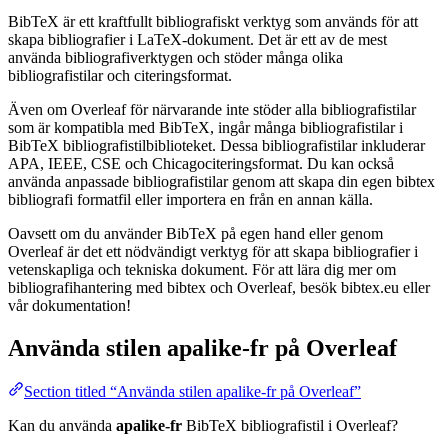
BibTeX är ett kraftfullt bibliografiskt verktyg som används för att
skapa bibliografier i LaTeX-dokument. Det är ett av de mest
använda bibliografiverktygen och stöder många olika
bibliografistilar och citeringsformat.
Även om Overleaf för närvarande inte stöder alla bibliografistilar
som är kompatibla med BibTeX, ingår många bibliografistilar i
BibTeX bibliografistilbiblioteket. Dessa bibliografistilar inkluderar
APA, IEEE, CSE och Chicagociteringsformat. Du kan också
använda anpassade bibliografistilar genom att skapa din egen bibtex
bibliografi formatfil eller importera en från en annan källa.
Oavsett om du använder BibTeX på egen hand eller genom
Overleaf är det ett nödvändigt verktyg för att skapa bibliografier i
vetenskapliga och tekniska dokument. För att lära dig mer om
bibliografihantering med bibtex och Overleaf, besök bibtex.eu eller
vår dokumentation!
Använda stilen
apalike-fr
på Overleaf
Section titled “Använda stilen apalike-fr på Overleaf”
Kan du använda
apalike-fr
BibTeX bibliografistil i Overleaf?