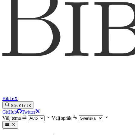
BibTeX
Sök
Ctrl
K
GitHub
Twitter
Välj tema
Välj språk