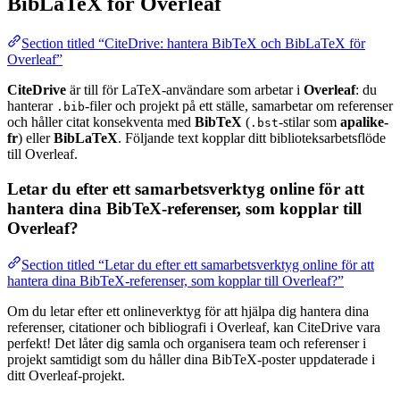
BibLaTeX för Overleaf
Section titled “CiteDrive: hantera BibTeX och BibLaTeX för
Overleaf”
CiteDrive
är till för LaTeX-användare som arbetar i
Overleaf
: du
hanterar
-filer och projekt på ett ställe, samarbetar om referenser
.bib
och håller citat konsekventa med
BibTeX
(
-stilar som
apalike-
.bst
fr
) eller
BibLaTeX
. Följande text kopplar ditt biblioteksarbetsflöde
till Overleaf.
Letar du efter ett samarbetsverktyg online för att
hantera dina BibTeX-referenser, som kopplar till
Overleaf?
Section titled “Letar du efter ett samarbetsverktyg online för att
hantera dina BibTeX-referenser, som kopplar till Overleaf?”
Om du letar efter ett onlineverktyg för att hjälpa dig hantera dina
referenser, citationer och bibliografi i Overleaf, kan CiteDrive vara
perfekt! Det låter dig samla och organisera team och referenser i
projekt samtidigt som du håller dina BibTeX-poster uppdaterade i
ditt Overleaf-projekt.