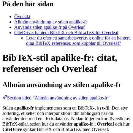
På den här sidan
Översikt
Allmän användning av stilen apalike-fr
Använda stilen apalike-fr på Overleaf
CiteDrive: hantera BibTeX och BibLaTeX för Overleaf
Letar du efter ett samarbetsverktyg online för att hantera
dina BibTeX-referenser, som kopplar till Overleaf?
BibTeX-stil apalike-fr: citat,
referenser och Overleaf
Allmän användning av stilen
apalike-fr
Section titled “Allmän användning av stilen apalike-fr”
Stilen
apalike-fr
implementeras som en BibTeX-
-fil. Den styr
.bst
sortering, etiketter och interpunktion i din bibliografi när du
använder den med en
-databas. Nedan följer en kort översikt av
.bib
BibTeX-stilar, sedan hur du använder
apalike-fr
i
Overleaf
och hur
CiteDrive
synkar BibTeX och BibLaTeX med Overleaf.