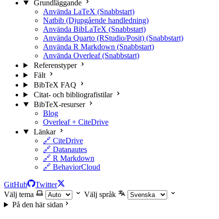
Grundläggande
Använda LaTeX (Snabbstart)
Natbib (Djupgående handledning)
Använda BibLaTeX (Snabbstart)
Använda Quarto (RStudio/Posit) (Snabbstart)
Använda R Markdown (Snabbstart)
Använda Overleaf (Snabbstart)
Referenstyper
Fält
BibTeX FAQ
Citat- och bibliografistilar
BibTeX-resurser
Blog
Overleaf + CiteDrive
Länkar
🔗 CiteDrive
🔗 Datanautes
🔗 R Markdown
🔗 BehaviorCloud
GitHub
Twitter
Välj tema
Välj språk
På den här sidan