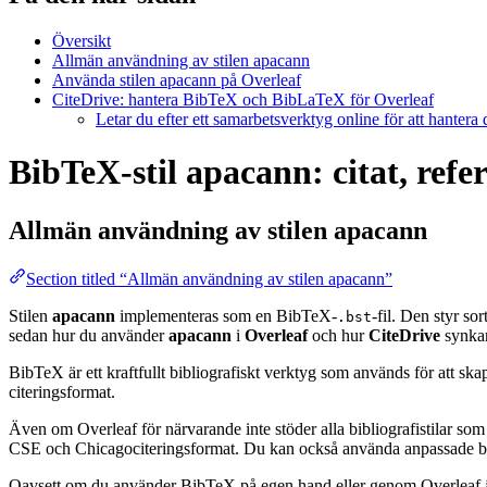
Översikt
Allmän användning av stilen apacann
Använda stilen apacann på Overleaf
CiteDrive: hantera BibTeX och BibLaTeX för Overleaf
Letar du efter ett samarbetsverktyg online för att hantera
BibTeX-stil apacann: citat, refe
Allmän användning av stilen
apacann
Section titled “Allmän användning av stilen apacann”
Stilen
apacann
implementeras som en BibTeX-
-fil. Den styr so
.bst
sedan hur du använder
apacann
i
Overleaf
och hur
CiteDrive
synka
BibTeX är ett kraftfullt bibliografiskt verktyg som används för att sk
citeringsformat.
Även om Overleaf för närvarande inte stöder alla bibliografistilar som
CSE och Chicagociteringsformat. Du kan också använda anpassade biblio
Oavsett om du använder BibTeX på egen hand eller genom Overleaf är d