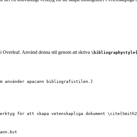
r i Overleaf. Använd denna stil genom att skriva
\bibliographystyle
m använder apacann bibliografistilen.}
erktyg för att skapa vetenskapliga dokument 
\cite
{
Smith2
ann.bst