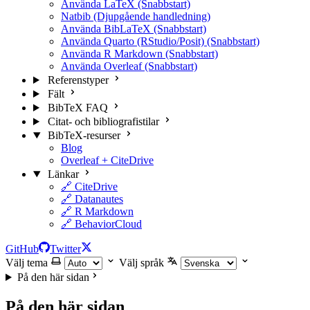
Använda LaTeX (Snabbstart)
Natbib (Djupgående handledning)
Använda BibLaTeX (Snabbstart)
Använda Quarto (RStudio/Posit) (Snabbstart)
Använda R Markdown (Snabbstart)
Använda Overleaf (Snabbstart)
Referenstyper
Fält
BibTeX FAQ
Citat- och bibliografistilar
BibTeX-resurser
Blog
Overleaf + CiteDrive
Länkar
🔗 CiteDrive
🔗 Datanautes
🔗 R Markdown
🔗 BehaviorCloud
GitHub
Twitter
Välj tema
Välj språk
På den här sidan
På den här sidan