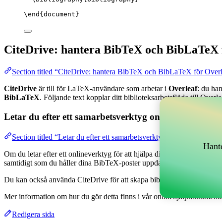
\end
{
document
}
CiteDrive: hantera BibTeX och BibLaTeX 
Section titled “CiteDrive: hantera BibTeX och BibLaTeX för Over
CiteDrive
är till för LaTeX-användare som arbetar i
Overleaf
: du ha
BibLaTeX
. Följande text kopplar ditt biblioteksarbetsflöde till Overle
Letar du efter ett samarbetsverktyg online för att han
Section titled “Letar du efter ett samarbetsverktyg online för att h
Hante
Om du letar efter ett onlineverktyg för att hjälpa dig hantera dina refe
samtidigt som du håller dina BibTeX-poster uppdaterade i ditt Overlea
Du kan också använda CiteDrive för att skapa bibliografier och citatione
Mer information om hur du gör detta finns i vår onlinehjälpdokumenta
Redigera sida