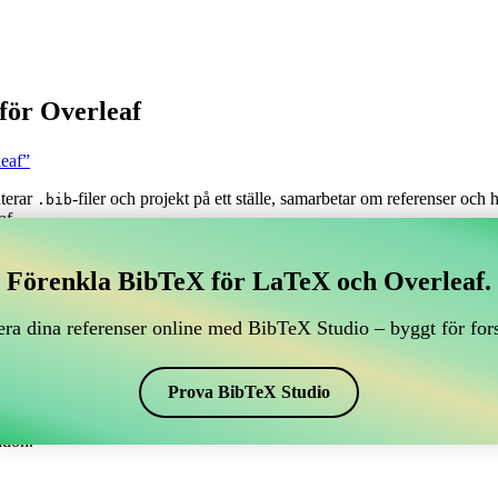
för Overleaf
leaf”
nterar
-filer och projekt på ett ställe, samarbetar om referenser och
.bib
af.
tera dina BibTeX-referenser, som kopplar till Overleaf?
Förenkla BibTeX för LaTeX och Overleaf.
antera dina BibTeX-referenser, som kopplar till Overleaf?”
ra dina referenser online med BibTeX Studio – byggt för for
renser, citationer och bibliografi i Overleaf, kan CiteDrive vara perfekt!
f-projekt.
Prova BibTeX Studio
r i olika stilar, inklusive apacann. Så om du letar efter ett enkelt sätt a
tion.