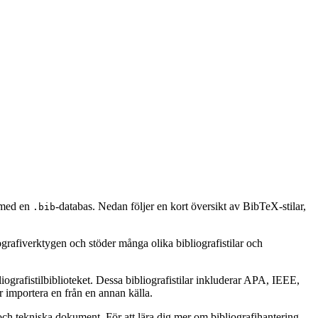
n med en
-databas. Nedan följer en kort översikt av BibTeX-stilar,
.bib
ografiverktygen och stöder många olika bibliografistilar och
ografistilbiblioteket. Dessa bibliografistilar inkluderar APA, IEEE,
 importera en från en annan källa.
ch tekniska dokument. För att lära dig mer om bibliografihantering