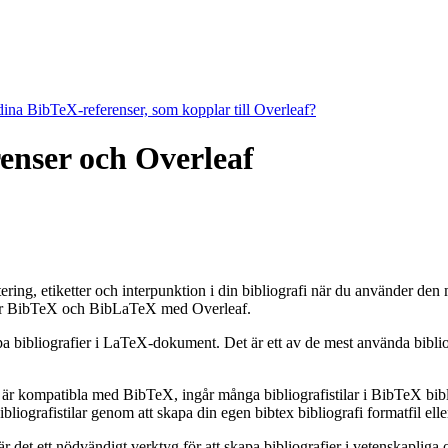
 dina BibTeX-referenser, som kopplar till Overleaf?
renser och Overleaf
rtering, etiketter och interpunktion i din bibliografi när du använder de
r BibTeX och BibLaTeX med Overleaf.
apa bibliografier i LaTeX-dokument. Det är ett av de mest använda bibli
 är kompatibla med BibTeX, ingår många bibliografistilar i BibTeX bibli
grafistilar genom att skapa din egen bibtex bibliografi formatfil eller
et ett nödvändigt verktyg för att skapa bibliografier i vetenskapliga o