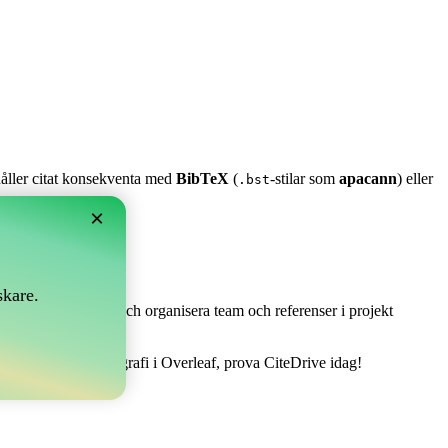
 håller citat konsekventa med
BibTeX
(
-stilar som
apacann
) eller
.bst
×
skare.
 Det låter dig samla och organisera team och referenser i projekt
tt hantera din bibliografi i Overleaf, prova CiteDrive idag!