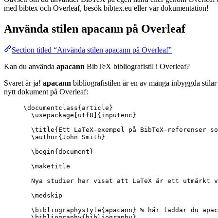
med bibtex och Overleaf, besök bibtex.eu eller vår dokumentation!
Använda stilen
apacann
på Overleaf
Section titled “Använda stilen apacann på Overleaf”
Kan du använda
apacann
BibTeX bibliografistil i Overleaf?
Svaret är ja!
apacann
bibliografistilen är en av många inbyggda stila
nytt dokument på Overleaf:
\documentclass
{
article
}
\usepackage
[
utf8
]{
inputenc
}
\title
{Ett LaTeX-exempel på BibTeX-referenser so
\author
{John Smith}
\begin
{
document
}
\maketitle
Nya studier har visat att LaTeX är ett utmärkt v
\medskip
\bibliographystyle
{apacann} 
% här laddar du apac
\bibliography
{bibliography}