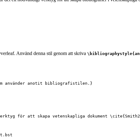
 Overleaf. Använd denna stil genom att skriva
\bibliographystyle{an
om använder anotit bibliografistilen.}
erktyg för att skapa vetenskapliga dokument 
\cite
{
Smith2
t.bst