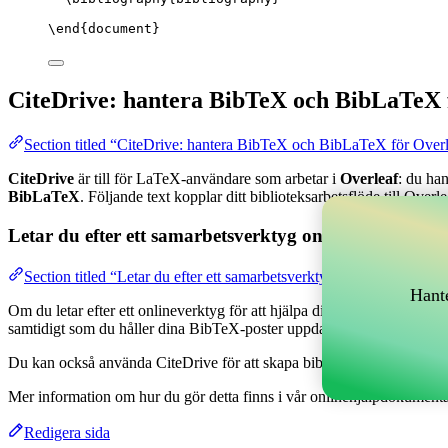
\end
{
document
}
CiteDrive: hantera BibTeX och BibLaTeX 
Section titled “CiteDrive: hantera BibTeX och BibLaTeX för Over
CiteDrive
är till för LaTeX-användare som arbetar i
Overleaf
: du ha
BibLaTeX
. Följande text kopplar ditt biblioteksarbetsflöde till Overle
Letar du efter ett samarbetsverktyg online för att han
Section titled “Letar du efter ett samarbetsverktyg online för att h
Hante
Om du letar efter ett onlineverktyg för att hjälpa dig hantera dina refe
samtidigt som du håller dina BibTeX-poster uppdaterade i ditt Overlea
Du kan också använda CiteDrive för att skapa bibliografier och citationer
Mer information om hur du gör detta finns i vår onlinehjälpdokumenta
Redigera sida