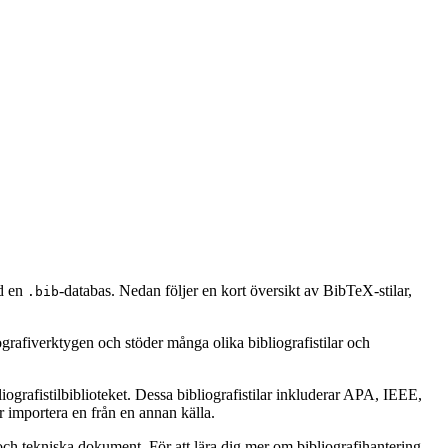
ed en
-databas. Nedan följer en kort översikt av BibTeX-stilar,
.bib
ografiverktygen och stöder många olika bibliografistilar och
ografistilbiblioteket. Dessa bibliografistilar inkluderar APA, IEEE,
 importera en från en annan källa.
ch tekniska dokument. För att lära dig mer om bibliografihantering