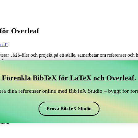
för Overleaf
leaf”
nterar
-filer och projekt på ett ställe, samarbetar om referenser och
.bib
af.
tera dina BibTeX-referenser, som kopplar till Overleaf?
Förenkla BibTeX för LaTeX och Overleaf.
antera dina BibTeX-referenser, som kopplar till Overleaf?”
ra dina referenser online med BibTeX Studio – byggt för for
renser, citationer och bibliografi i Overleaf, kan CiteDrive vara perfekt!
f-projekt.
Prova BibTeX Studio
 i olika stilar, inklusive anotit. Så om du letar efter ett enkelt sätt att
tion.