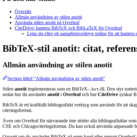
Översikt
Allmän användning av stilen anotit
Använda stilen anotit på Overleaf
CiteDrive: hantera BibTeX och BibLaTeX för Overleaf
Letar du efter ett samarbetsverktyg online för att hantera
BibTeX-stil anotit: citat, refere
Allmän användning av stilen
anotit
Section titled “Allmän användning av stilen anotit”
Stilen
anotit
implementeras som en BibTeX-
-fil. Den styr sorte
.bst
sedan hur du använder
anotit
i
Overleaf
och hur
CiteDrive
synkar B
BibTeX är ett kraftfullt bibliografiskt verktyg som används för att sk
citeringsformat.
Även om Overleaf för närvarande inte stöder alla bibliografistilar som
CSE och Chicagociteringsformat. Du kan också använda anpassade biblio
Oavsett om du använder BibTeX på egen hand eller genom Overleaf är d