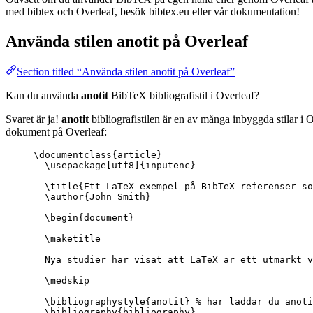
med bibtex och Overleaf, besök bibtex.eu eller vår dokumentation!
Använda stilen
anotit
på Overleaf
Section titled “Använda stilen anotit på Overleaf”
Kan du använda
anotit
BibTeX bibliografistil i Overleaf?
Svaret är ja!
anotit
bibliografistilen är en av många inbyggda stilar i
dokument på Overleaf:
\documentclass
{
article
}
\usepackage
[
utf8
]{
inputenc
}
\title
{Ett LaTeX-exempel på BibTeX-referenser s
\author
{John Smith}
\begin
{
document
}
\maketitle
Nya studier har visat att LaTeX är ett utmärkt v
\medskip
\bibliographystyle
{anotit} 
% här laddar du anoti
\bibliography
{bibliography}