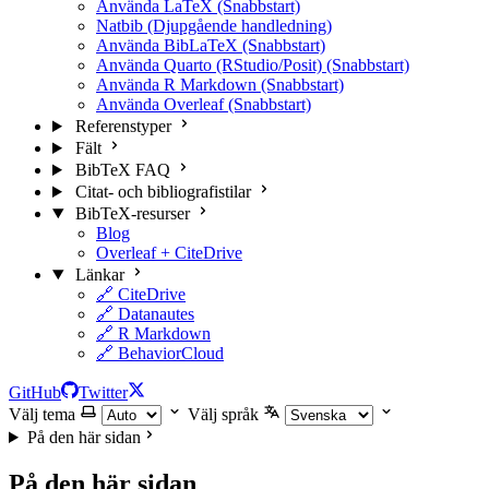
Använda LaTeX (Snabbstart)
Natbib (Djupgående handledning)
Använda BibLaTeX (Snabbstart)
Använda Quarto (RStudio/Posit) (Snabbstart)
Använda R Markdown (Snabbstart)
Använda Overleaf (Snabbstart)
Referenstyper
Fält
BibTeX FAQ
Citat- och bibliografistilar
BibTeX-resurser
Blog
Overleaf + CiteDrive
Länkar
🔗 CiteDrive
🔗 Datanautes
🔗 R Markdown
🔗 BehaviorCloud
GitHub
Twitter
Välj tema
Välj språk
På den här sidan
På den här sidan