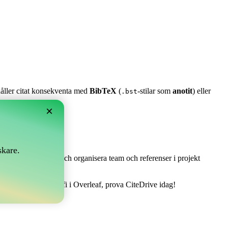
 håller citat konsekventa med
BibTeX
(
-stilar som
anotit
) eller
.bst
×
skare.
 Det låter dig samla och organisera team och referenser i projekt
 hantera din bibliografi i Overleaf, prova CiteDrive idag!