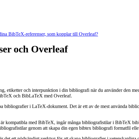
 dina BibTeX-referenser, som kopplar till Overleaf?
nser och Overleaf
ring, etiketter och interpunktion i din bibliografi när du använder den m
ibTeX och BibLaTeX med Overleaf.
apa bibliografier i LaTeX-dokument. Det är ett av de mest använda bibli
 är kompatibla med BibTeX, ingår många bibliografistilar i BibTeX bibli
grafistilar genom att skapa din egen bibtex bibliografi formatfil eller
et ett nödvändigt verktyg för att skapa bibliografier i vetenskapliga o