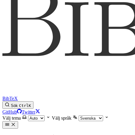
BibTeX
Sök
Ctrl
K
GitHub
Twitter
Välj tema
Välj språk