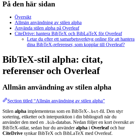
På den här sidan
Översikt
Allmän användning av stilen alpha
Använda stilen alpha på Overleaf
CiteDrive: hantera BibTeX och BibLaTeX för Overleaf
Letar du efter ett samarbetsverktyg online för att hantera
dina BibTeX-referenser, som kopplar till Overleaf?
BibTeX-stil alpha: citat,
referenser och Overleaf
Allmän användning av stilen
alpha
Section titled “Allmän användning av stilen alpha”
Stilen
alpha
implementeras som en BibTeX-
-fil. Den styr
.bst
sortering, etiketter och interpunktion i din bibliografi när du
använder den med en
-databas. Nedan följer en kort översikt av
.bib
BibTeX-stilar, sedan hur du använder
alpha
i
Overleaf
och hur
CiteDrive
synkar BibTeX och BibLaTeX med Overleaf.