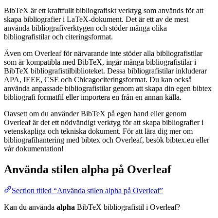
BibTeX är ett kraftfullt bibliografiskt verktyg som används för att
skapa bibliografier i LaTeX-dokument. Det är ett av de mest
använda bibliografiverktygen och stöder många olika
bibliografistilar och citeringsformat.
Även om Overleaf för närvarande inte stöder alla bibliografistilar
som är kompatibla med BibTeX, ingår många bibliografistilar i
BibTeX bibliografistilbiblioteket. Dessa bibliografistilar inkluderar
APA, IEEE, CSE och Chicagociteringsformat. Du kan också
använda anpassade bibliografistilar genom att skapa din egen bibtex
bibliografi formatfil eller importera en från en annan källa.
Oavsett om du använder BibTeX på egen hand eller genom
Overleaf är det ett nödvändigt verktyg för att skapa bibliografier i
vetenskapliga och tekniska dokument. För att lära dig mer om
bibliografihantering med bibtex och Overleaf, besök bibtex.eu eller
vår dokumentation!
Använda stilen
alpha
på Overleaf
Section titled “Använda stilen alpha på Overleaf”
Kan du använda
alpha
BibTeX bibliografistil i Overleaf?