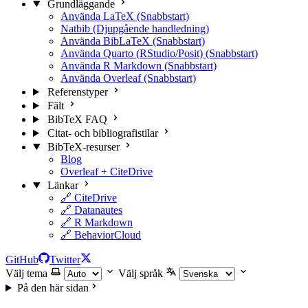
Grundläggande
Använda LaTeX (Snabbstart)
Natbib (Djupgående handledning)
Använda BibLaTeX (Snabbstart)
Använda Quarto (RStudio/Posit) (Snabbstart)
Använda R Markdown (Snabbstart)
Använda Overleaf (Snabbstart)
Referenstyper
Fält
BibTeX FAQ
Citat- och bibliografistilar
BibTeX-resurser
Blog
Overleaf + CiteDrive
Länkar
🔗 CiteDrive
🔗 Datanautes
🔗 R Markdown
🔗 BehaviorCloud
GitHub
Twitter
Välj tema
Välj språk
På den här sidan