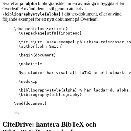
Svaret är ja!
alpha
bibliografistilen är en av många inbyggda stilar i
Overleaf. Använd denna stil genom att skriva
i ditt tex-dokument, eller använd
\bibliographystyle{alpha}
följande exempel för ett nytt dokument på Overleaf:
\documentclass
{
article
}
\usepackage
[
utf8
]{
inputenc
}
\title
{Ett LaTeX-exempel på BibTeX-referenser so
\author
{John Smith}
\begin
{
document
}
\maketitle
Nya studier har visat att LaTeX är ett utmärkt v
\medskip
\bibliographystyle
{alpha} 
% här laddar du alpha.
\bibliography
{bibliography}
\end
{
document
}
CiteDrive: hantera BibTeX och