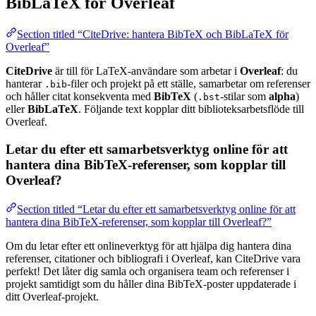
BibLaTeX för Overleaf
Section titled “CiteDrive: hantera BibTeX och BibLaTeX för
Overleaf”
CiteDrive
är till för LaTeX-användare som arbetar i
Overleaf
: du
hanterar
-filer och projekt på ett ställe, samarbetar om referenser
.bib
och håller citat konsekventa med
BibTeX
(
-stilar som
alpha
)
.bst
eller
BibLaTeX
. Följande text kopplar ditt biblioteksarbetsflöde till
Overleaf.
Letar du efter ett samarbetsverktyg online för att
hantera dina BibTeX-referenser, som kopplar till
Overleaf?
Section titled “Letar du efter ett samarbetsverktyg online för att
hantera dina BibTeX-referenser, som kopplar till Overleaf?”
Om du letar efter ett onlineverktyg för att hjälpa dig hantera dina
referenser, citationer och bibliografi i Overleaf, kan CiteDrive vara
perfekt! Det låter dig samla och organisera team och referenser i
projekt samtidigt som du håller dina BibTeX-poster uppdaterade i
ditt Overleaf-projekt.