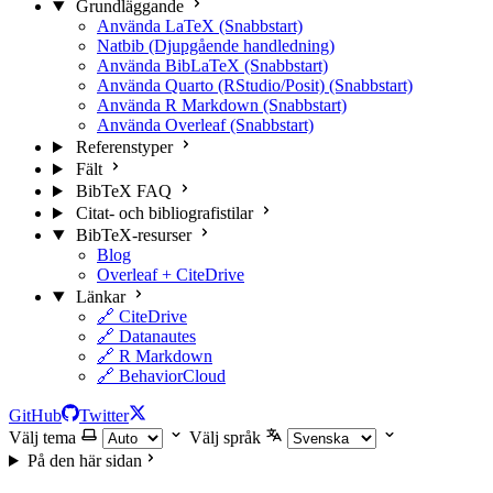
Grundläggande
Använda LaTeX (Snabbstart)
Natbib (Djupgående handledning)
Använda BibLaTeX (Snabbstart)
Använda Quarto (RStudio/Posit) (Snabbstart)
Använda R Markdown (Snabbstart)
Använda Overleaf (Snabbstart)
Referenstyper
Fält
BibTeX FAQ
Citat- och bibliografistilar
BibTeX-resurser
Blog
Overleaf + CiteDrive
Länkar
🔗 CiteDrive
🔗 Datanautes
🔗 R Markdown
🔗 BehaviorCloud
GitHub
Twitter
Välj tema
Välj språk
På den här sidan