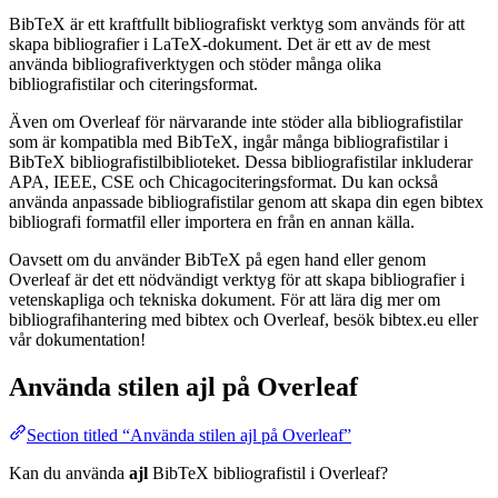
BibTeX är ett kraftfullt bibliografiskt verktyg som används för att
skapa bibliografier i LaTeX-dokument. Det är ett av de mest
använda bibliografiverktygen och stöder många olika
bibliografistilar och citeringsformat.
Även om Overleaf för närvarande inte stöder alla bibliografistilar
som är kompatibla med BibTeX, ingår många bibliografistilar i
BibTeX bibliografistilbiblioteket. Dessa bibliografistilar inkluderar
APA, IEEE, CSE och Chicagociteringsformat. Du kan också
använda anpassade bibliografistilar genom att skapa din egen bibtex
bibliografi formatfil eller importera en från en annan källa.
Oavsett om du använder BibTeX på egen hand eller genom
Overleaf är det ett nödvändigt verktyg för att skapa bibliografier i
vetenskapliga och tekniska dokument. För att lära dig mer om
bibliografihantering med bibtex och Overleaf, besök bibtex.eu eller
vår dokumentation!
Använda stilen
ajl
på Overleaf
Section titled “Använda stilen ajl på Overleaf”
Kan du använda
ajl
BibTeX bibliografistil i Overleaf?