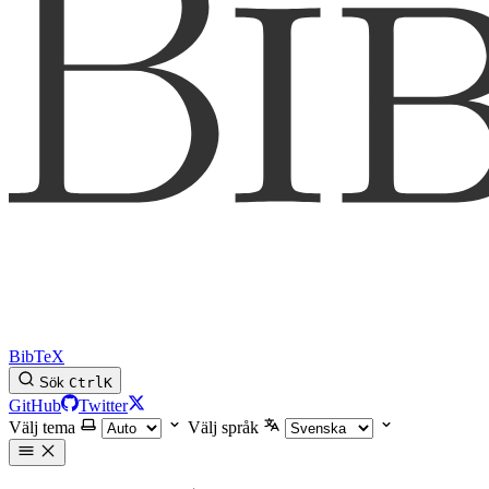
BibTeX
Sök
Ctrl
K
GitHub
Twitter
Välj tema
Välj språk