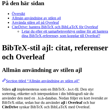
På den här sidan
Översikt
Allmän användning av stilen ajl
Använda stilen ajl på Overleaf
CiteDrive: hantera BibTeX och BibLaTeX för Overleaf
Letar du efter ett samarbetsverktyg online för att hantera
dina BibTeX-referenser, som kopplar till Overleaf?
BibTeX-stil ajl: citat, referenser
och Overleaf
Allmän användning av stilen
ajl
Section titled “Allmän användning av stilen ajl”
Stilen
ajl
implementeras som en BibTeX-
-fil. Den styr
.bst
sortering, etiketter och interpunktion i din bibliografi när du
använder den med en
-databas. Nedan följer en kort översikt av
.bib
BibTeX-stilar, sedan hur du använder
ajl
i
Overleaf
och hur
CiteDrive
synkar BibTeX och BibLaTeX med Overleaf.