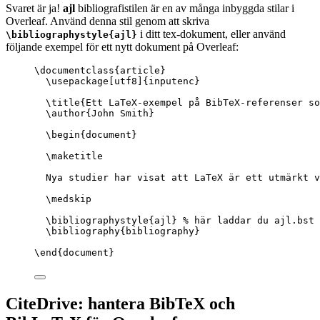
Svaret är ja!
ajl
bibliografistilen är en av många inbyggda stilar i
Overleaf. Använd denna stil genom att skriva
i ditt tex-dokument, eller använd
\bibliographystyle{ajl}
följande exempel för ett nytt dokument på Overleaf:
\documentclass
{
article
}
\usepackage
[
utf8
]{
inputenc
}
\title
{Ett LaTeX-exempel på BibTeX-referenser so
\author
{John Smith}
\begin
{
document
}
\maketitle
Nya studier har visat att LaTeX är ett utmärkt v
\medskip
\bibliographystyle
{ajl} 
% här laddar du ajl.bst
\bibliography
{bibliography}
\end
{
document
}
CiteDrive: hantera BibTeX och