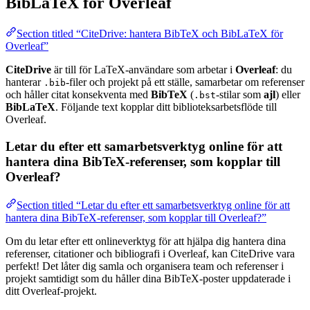
BibLaTeX för Overleaf
Section titled “CiteDrive: hantera BibTeX och BibLaTeX för
Overleaf”
CiteDrive
är till för LaTeX-användare som arbetar i
Overleaf
: du
hanterar
-filer och projekt på ett ställe, samarbetar om referenser
.bib
och håller citat konsekventa med
BibTeX
(
-stilar som
ajl
) eller
.bst
BibLaTeX
. Följande text kopplar ditt biblioteksarbetsflöde till
Overleaf.
Letar du efter ett samarbetsverktyg online för att
hantera dina BibTeX-referenser, som kopplar till
Overleaf?
Section titled “Letar du efter ett samarbetsverktyg online för att
hantera dina BibTeX-referenser, som kopplar till Overleaf?”
Om du letar efter ett onlineverktyg för att hjälpa dig hantera dina
referenser, citationer och bibliografi i Overleaf, kan CiteDrive vara
perfekt! Det låter dig samla och organisera team och referenser i
projekt samtidigt som du håller dina BibTeX-poster uppdaterade i
ditt Overleaf-projekt.