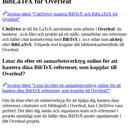
BibLaTeX för Overleaf
Section titled “CiteDrive: hantera BibTeX och BibLaTeX för
Overleaf”
CiteDrive
är till för LaTeX-användare som arbetar i
Overleaf
: du
hanterar
-filer och projekt på ett ställe, samarbetar om referenser
.bib
och håller citat konsekventa med
BibTeX
(
-stilar som
aichej
)
.bst
eller
BibLaTeX
. Följande text kopplar ditt biblioteksarbetsflöde till
Overleaf.
Letar du efter ett samarbetsverktyg online för att
hantera dina BibTeX-referenser, som kopplar till
Overleaf?
Section titled “Letar du efter ett samarbetsverktyg online för att
hantera dina BibTeX-referenser, som kopplar till Overleaf?”
Om du letar efter ett onlineverktyg för att hjälpa dig hantera dina
referenser, citationer och bibliografi i Overleaf, kan CiteDrive vara
perfekt! Det låter dig samla och organisera team och referenser i
projekt samtidigt som du håller dina BibTeX-poster uppdaterade i
ditt Overleaf-projekt.