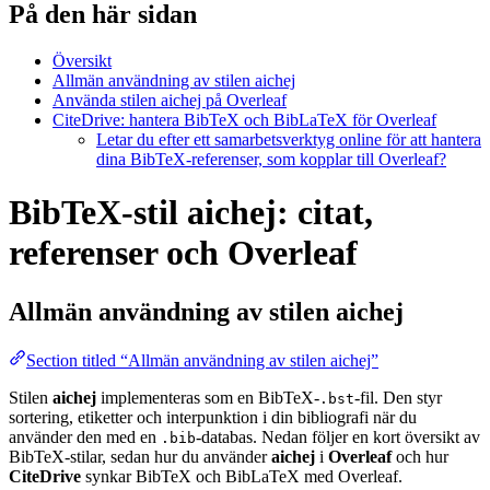
På den här sidan
Översikt
Allmän användning av stilen aichej
Använda stilen aichej på Overleaf
CiteDrive: hantera BibTeX och BibLaTeX för Overleaf
Letar du efter ett samarbetsverktyg online för att hantera
dina BibTeX-referenser, som kopplar till Overleaf?
BibTeX-stil aichej: citat,
referenser och Overleaf
Allmän användning av stilen
aichej
Section titled “Allmän användning av stilen aichej”
Stilen
aichej
implementeras som en BibTeX-
-fil. Den styr
.bst
sortering, etiketter och interpunktion i din bibliografi när du
använder den med en
-databas. Nedan följer en kort översikt av
.bib
BibTeX-stilar, sedan hur du använder
aichej
i
Overleaf
och hur
CiteDrive
synkar BibTeX och BibLaTeX med Overleaf.