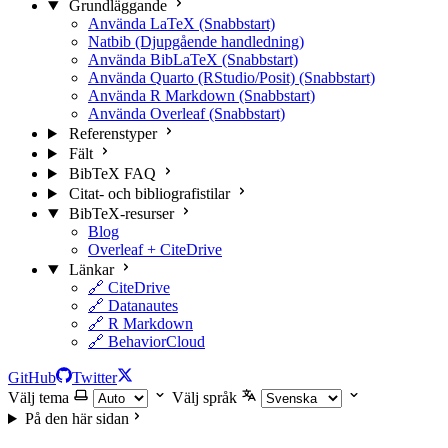
Grundläggande
Använda LaTeX (Snabbstart)
Natbib (Djupgående handledning)
Använda BibLaTeX (Snabbstart)
Använda Quarto (RStudio/Posit) (Snabbstart)
Använda R Markdown (Snabbstart)
Använda Overleaf (Snabbstart)
Referenstyper
Fält
BibTeX FAQ
Citat- och bibliografistilar
BibTeX-resurser
Blog
Overleaf + CiteDrive
Länkar
🔗 CiteDrive
🔗 Datanautes
🔗 R Markdown
🔗 BehaviorCloud
GitHub
Twitter
Välj tema
Välj språk
På den här sidan