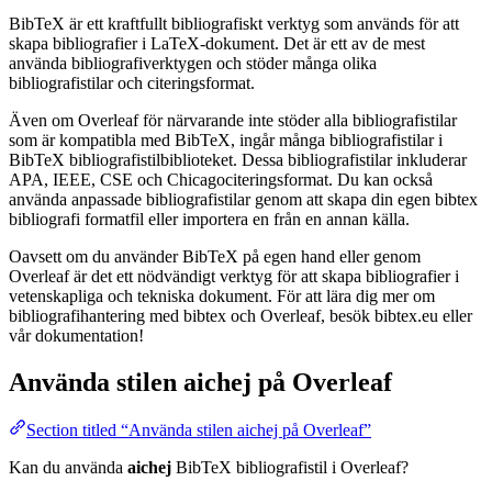
BibTeX är ett kraftfullt bibliografiskt verktyg som används för att
skapa bibliografier i LaTeX-dokument. Det är ett av de mest
använda bibliografiverktygen och stöder många olika
bibliografistilar och citeringsformat.
Även om Overleaf för närvarande inte stöder alla bibliografistilar
som är kompatibla med BibTeX, ingår många bibliografistilar i
BibTeX bibliografistilbiblioteket. Dessa bibliografistilar inkluderar
APA, IEEE, CSE och Chicagociteringsformat. Du kan också
använda anpassade bibliografistilar genom att skapa din egen bibtex
bibliografi formatfil eller importera en från en annan källa.
Oavsett om du använder BibTeX på egen hand eller genom
Overleaf är det ett nödvändigt verktyg för att skapa bibliografier i
vetenskapliga och tekniska dokument. För att lära dig mer om
bibliografihantering med bibtex och Overleaf, besök bibtex.eu eller
vår dokumentation!
Använda stilen
aichej
på Overleaf
Section titled “Använda stilen aichej på Overleaf”
Kan du använda
aichej
BibTeX bibliografistil i Overleaf?