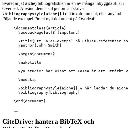
Svaret är ja!
aichej
bibliografistilen är en av många inbyggda stilar i
Overleaf. Använd denna stil genom att skriva
i ditt tex-dokument, eller använd
\bibliographystyle{aichej}
följande exempel för ett nytt dokument på Overleaf:
\documentclass
{
article
}
\usepackage
[
utf8
]{
inputenc
}
\title
{Ett LaTeX-exempel på BibTeX-referenser s
\author
{John Smith}
\begin
{
document
}
\maketitle
Nya studier har visat att LaTeX är ett utmärkt v
\medskip
\bibliographystyle
{aichej} 
% här laddar du aiche
\bibliography
{bibliography}
\end
{
document
}
CiteDrive: hantera BibTeX och