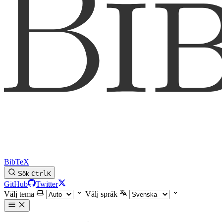
BibTeX
Sök
Ctrl
K
GitHub
Twitter
Välj tema
Välj språk