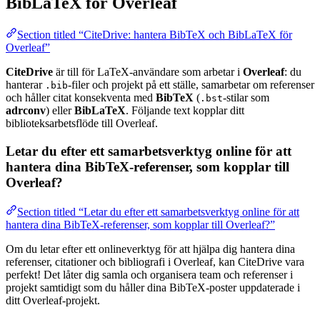
BibLaTeX för Overleaf
Section titled “CiteDrive: hantera BibTeX och BibLaTeX för
Overleaf”
CiteDrive
är till för LaTeX-användare som arbetar i
Overleaf
: du
hanterar
-filer och projekt på ett ställe, samarbetar om referenser
.bib
och håller citat konsekventa med
BibTeX
(
-stilar som
.bst
adrconv
) eller
BibLaTeX
. Följande text kopplar ditt
biblioteksarbetsflöde till Overleaf.
Letar du efter ett samarbetsverktyg online för att
hantera dina BibTeX-referenser, som kopplar till
Overleaf?
Section titled “Letar du efter ett samarbetsverktyg online för att
hantera dina BibTeX-referenser, som kopplar till Overleaf?”
Om du letar efter ett onlineverktyg för att hjälpa dig hantera dina
referenser, citationer och bibliografi i Overleaf, kan CiteDrive vara
perfekt! Det låter dig samla och organisera team och referenser i
projekt samtidigt som du håller dina BibTeX-poster uppdaterade i
ditt Overleaf-projekt.