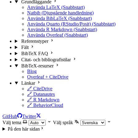
Grundläggande
Använda LaTeX (Snabbstart)
Natbib (Djupgående handledning)
Använda BibLaTeX (Snabbstart)
Använda Quarto (RStudio/Posit) (Snabbstart)
Använda R Markdown (Snabbstart)
Använda Overleaf (Snabbstart)
Referenstyper
Fält
BibTeX FAQ
Citat- och bibliografistilar
BibTeX-resurser
Blog
Overleaf + CiteDrive
Länkar
🔗 CiteDrive
🔗 Datanautes
🔗 R Markdown
🔗 BehaviorCloud
GitHub
Twitter
Välj tema
Välj språk
På den här sidan