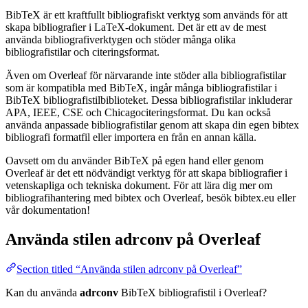
BibTeX är ett kraftfullt bibliografiskt verktyg som används för att
skapa bibliografier i LaTeX-dokument. Det är ett av de mest
använda bibliografiverktygen och stöder många olika
bibliografistilar och citeringsformat.
Även om Overleaf för närvarande inte stöder alla bibliografistilar
som är kompatibla med BibTeX, ingår många bibliografistilar i
BibTeX bibliografistilbiblioteket. Dessa bibliografistilar inkluderar
APA, IEEE, CSE och Chicagociteringsformat. Du kan också
använda anpassade bibliografistilar genom att skapa din egen bibtex
bibliografi formatfil eller importera en från en annan källa.
Oavsett om du använder BibTeX på egen hand eller genom
Overleaf är det ett nödvändigt verktyg för att skapa bibliografier i
vetenskapliga och tekniska dokument. För att lära dig mer om
bibliografihantering med bibtex och Overleaf, besök bibtex.eu eller
vår dokumentation!
Använda stilen
adrconv
på Overleaf
Section titled “Använda stilen adrconv på Overleaf”
Kan du använda
adrconv
BibTeX bibliografistil i Overleaf?