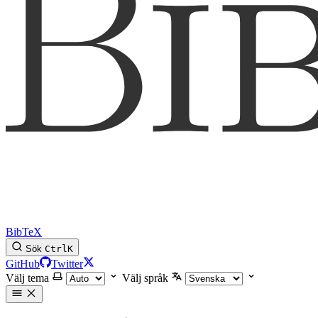
BibTeX
Sök
Ctrl
K
GitHub
Twitter
Välj tema
Välj språk