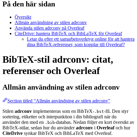
På den här sidan
Översikt
Allmän användning av stilen adrconv
Använda stilen adrconv på Overleaf
CiteDrive: hantera BibTeX och BibLaTeX för Overleaf
Letar du efter ett samarbetsverktyg online för att hantera
dina BibTeX-referenser, som kopplar till Overleaf?
BibTeX-stil adrconv: citat,
referenser och Overleaf
Allmän användning av stilen
adrconv
Section titled “Allmän användning av stilen adrconv”
Stilen
adrconv
implementeras som en BibTeX-
-fil. Den styr
.bst
sortering, etiketter och interpunktion i din bibliografi när du
använder den med en
-databas. Nedan följer en kort översikt av
.bib
BibTeX-stilar, sedan hur du använder
adrconv
i
Overleaf
och hur
CiteDrive
synkar BibTeX och BibLaTeX med Overleaf.