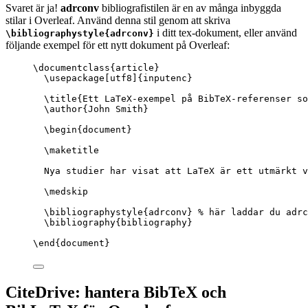
Svaret är ja!
adrconv
bibliografistilen är en av många inbyggda
stilar i Overleaf. Använd denna stil genom att skriva
i ditt tex-dokument, eller använd
\bibliographystyle{adrconv}
följande exempel för ett nytt dokument på Overleaf:
\documentclass
{
article
}
\usepackage
[
utf8
]{
inputenc
}
\title
{Ett LaTeX-exempel på BibTeX-referenser so
\author
{John Smith}
\begin
{
document
}
\maketitle
Nya studier har visat att LaTeX är ett utmärkt v
\medskip
\bibliographystyle
{adrconv} 
% här laddar du adrc
\bibliography
{bibliography}
\end
{
document
}
CiteDrive: hantera BibTeX och