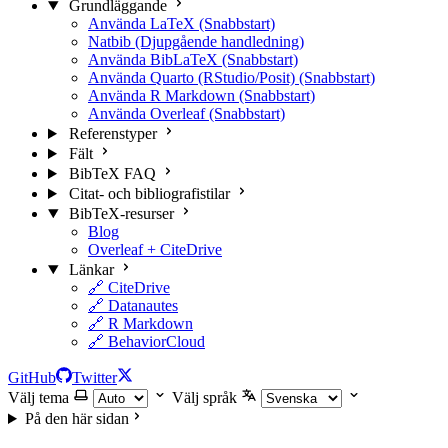
Grundläggande
Använda LaTeX (Snabbstart)
Natbib (Djupgående handledning)
Använda BibLaTeX (Snabbstart)
Använda Quarto (RStudio/Posit) (Snabbstart)
Använda R Markdown (Snabbstart)
Använda Overleaf (Snabbstart)
Referenstyper
Fält
BibTeX FAQ
Citat- och bibliografistilar
BibTeX-resurser
Blog
Overleaf + CiteDrive
Länkar
🔗 CiteDrive
🔗 Datanautes
🔗 R Markdown
🔗 BehaviorCloud
GitHub
Twitter
Välj tema
Välj språk
På den här sidan