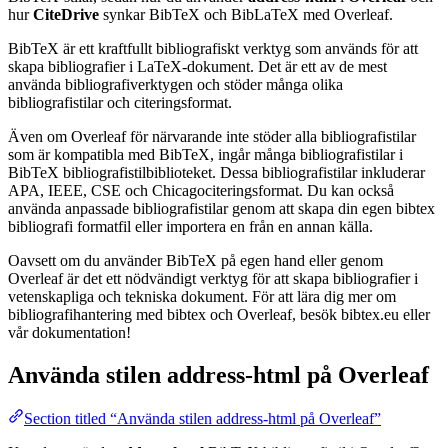
hur
CiteDrive
synkar BibTeX och BibLaTeX med Overleaf.
BibTeX är ett kraftfullt bibliografiskt verktyg som används för att
skapa bibliografier i LaTeX-dokument. Det är ett av de mest
använda bibliografiverktygen och stöder många olika
bibliografistilar och citeringsformat.
Även om Overleaf för närvarande inte stöder alla bibliografistilar
som är kompatibla med BibTeX, ingår många bibliografistilar i
BibTeX bibliografistilbiblioteket. Dessa bibliografistilar inkluderar
APA, IEEE, CSE och Chicagociteringsformat. Du kan också
använda anpassade bibliografistilar genom att skapa din egen bibtex
bibliografi formatfil eller importera en från en annan källa.
Oavsett om du använder BibTeX på egen hand eller genom
Overleaf är det ett nödvändigt verktyg för att skapa bibliografier i
vetenskapliga och tekniska dokument. För att lära dig mer om
bibliografihantering med bibtex och Overleaf, besök bibtex.eu eller
vår dokumentation!
Använda stilen
address-html
på Overleaf
Section titled “Använda stilen address-html på Overleaf”