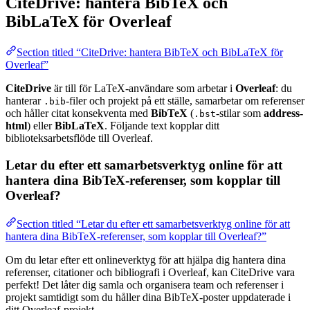
CiteDrive: hantera BibTeX och
BibLaTeX för Overleaf
Section titled “CiteDrive: hantera BibTeX och BibLaTeX för
Overleaf”
CiteDrive
är till för LaTeX-användare som arbetar i
Overleaf
: du
hanterar
-filer och projekt på ett ställe, samarbetar om referenser
.bib
och håller citat konsekventa med
BibTeX
(
-stilar som
address-
.bst
html
) eller
BibLaTeX
. Följande text kopplar ditt
biblioteksarbetsflöde till Overleaf.
Letar du efter ett samarbetsverktyg online för att
hantera dina BibTeX-referenser, som kopplar till
Overleaf?
Section titled “Letar du efter ett samarbetsverktyg online för att
hantera dina BibTeX-referenser, som kopplar till Overleaf?”
Om du letar efter ett onlineverktyg för att hjälpa dig hantera dina
referenser, citationer och bibliografi i Overleaf, kan CiteDrive vara
perfekt! Det låter dig samla och organisera team och referenser i
projekt samtidigt som du håller dina BibTeX-poster uppdaterade i
ditt Overleaf-projekt.