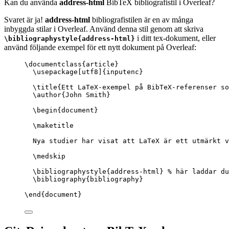
Kan du använda
address-html
BibTeX bibliografistil i Overleaf?
Svaret är ja!
address-html
bibliografistilen är en av många
inbyggda stilar i Overleaf. Använd denna stil genom att skriva
i ditt tex-dokument, eller
\bibliographystyle{address-html}
använd följande exempel för ett nytt dokument på Overleaf:
\documentclass
{
article
}
\usepackage
[
utf8
]{
inputenc
}
\title
{Ett LaTeX-exempel på BibTeX-referenser so
\author
{John Smith}
\begin
{
document
}
\maketitle
Nya studier har visat att LaTeX är ett utmärkt v
\medskip
\bibliographystyle
{address-html} 
% här laddar du
\bibliography
{bibliography}
\end
{
document
}