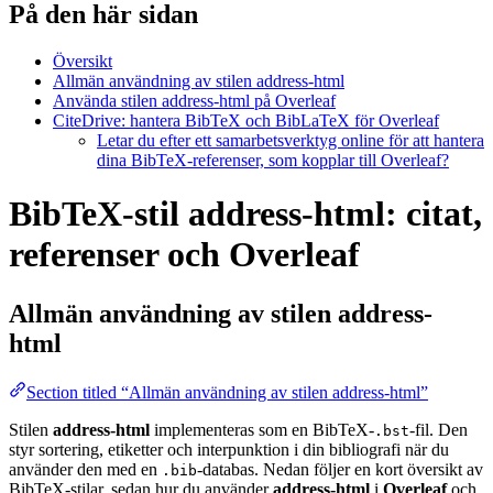
På den här sidan
Översikt
Allmän användning av stilen address-html
Använda stilen address-html på Overleaf
CiteDrive: hantera BibTeX och BibLaTeX för Overleaf
Letar du efter ett samarbetsverktyg online för att hantera
dina BibTeX-referenser, som kopplar till Overleaf?
BibTeX-stil address-html: citat,
referenser och Overleaf
Allmän användning av stilen
address-
html
Section titled “Allmän användning av stilen address-html”
Stilen
address-html
implementeras som en BibTeX-
-fil. Den
.bst
styr sortering, etiketter och interpunktion i din bibliografi när du
använder den med en
-databas. Nedan följer en kort översikt av
.bib
BibTeX-stilar, sedan hur du använder
address-html
i
Overleaf
och