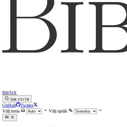
BibTeX
Sök
Ctrl
K
GitHub
Twitter
Välj tema
Välj språk