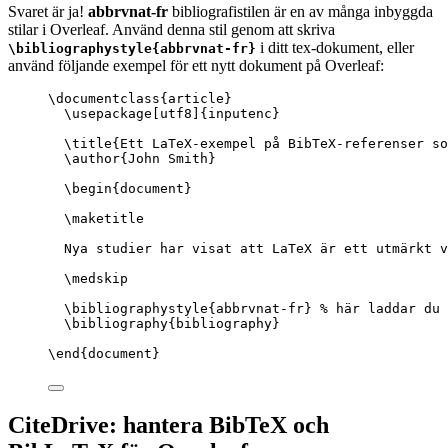
Svaret är ja!
abbrvnat-fr
bibliografistilen är en av många inbyggda
stilar i Overleaf. Använd denna stil genom att skriva
i ditt tex-dokument, eller
\bibliographystyle{abbrvnat-fr}
använd följande exempel för ett nytt dokument på Overleaf:
\documentclass
{
article
}
\usepackage
[
utf8
]{
inputenc
}
\title
{Ett LaTeX-exempel på BibTeX-referenser so
\author
{John Smith}
\begin
{
document
}
\maketitle
Nya studier har visat att LaTeX är ett utmärkt v
\medskip
\bibliographystyle
{abbrvnat-fr} 
% här laddar du 
\bibliography
{bibliography}
\end
{
document
}
CiteDrive: hantera BibTeX och