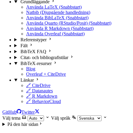
Grundläggande
Använda LaTeX (Snabbstart)
Natbib (Djupgående handledning)
Använda BibLaTeX (Snabbstart)
Använda Quarto (RStudio/Posit) (Snabbstart)
Använda R Markdown (Snabbstart)
Använda Overleaf (Snabbstart)
Referenstyper
Fält
BibTeX FAQ
Citat- och bibliografistilar
BibTeX-resurser
Blog
Overleaf + CiteDrive
Länkar
🔗 CiteDrive
🔗 Datanautes
🔗 R Markdown
🔗 BehaviorCloud
GitHub
Twitter
Välj tema
Välj språk
På den här sidan