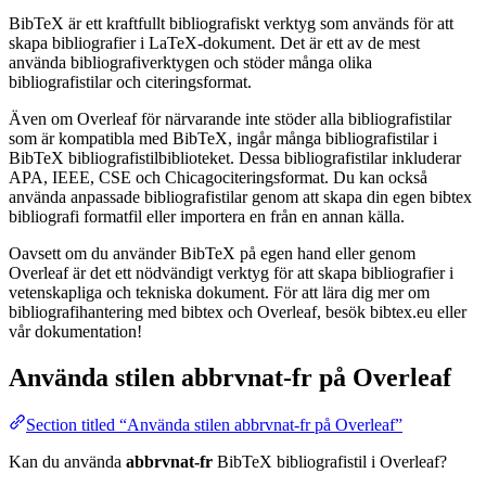
BibTeX är ett kraftfullt bibliografiskt verktyg som används för att
skapa bibliografier i LaTeX-dokument. Det är ett av de mest
använda bibliografiverktygen och stöder många olika
bibliografistilar och citeringsformat.
Även om Overleaf för närvarande inte stöder alla bibliografistilar
som är kompatibla med BibTeX, ingår många bibliografistilar i
BibTeX bibliografistilbiblioteket. Dessa bibliografistilar inkluderar
APA, IEEE, CSE och Chicagociteringsformat. Du kan också
använda anpassade bibliografistilar genom att skapa din egen bibtex
bibliografi formatfil eller importera en från en annan källa.
Oavsett om du använder BibTeX på egen hand eller genom
Overleaf är det ett nödvändigt verktyg för att skapa bibliografier i
vetenskapliga och tekniska dokument. För att lära dig mer om
bibliografihantering med bibtex och Overleaf, besök bibtex.eu eller
vår dokumentation!
Använda stilen
abbrvnat-fr
på Overleaf
Section titled “Använda stilen abbrvnat-fr på Overleaf”
Kan du använda
abbrvnat-fr
BibTeX bibliografistil i Overleaf?