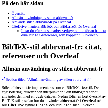
På den här sidan
Översikt
Allmän användning av stilen abbrvnat-fr
Använda stilen abbrvnat-fr på Overleaf
CiteDrive: hantera BibTeX och BibLaTeX för Overleaf
Letar du efter ett samarbetsverktyg online för att hantera
dina BibTeX-referenser, som kopplar till Overleaf?
BibTeX-stil abbrvnat-fr: citat,
referenser och Overleaf
Allmän användning av stilen
abbrvnat-fr
Section titled “Allmän användning av stilen abbrvnat-fr”
Stilen
abbrvnat-fr
implementeras som en BibTeX-
-fil. Den
.bst
styr sortering, etiketter och interpunktion i din bibliografi när du
använder den med en
-databas. Nedan följer en kort översikt av
.bib
BibTeX-stilar, sedan hur du använder
abbrvnat-fr
i
Overleaf
och
hur
CiteDrive
synkar BibTeX och BibLaTeX med Overleaf.