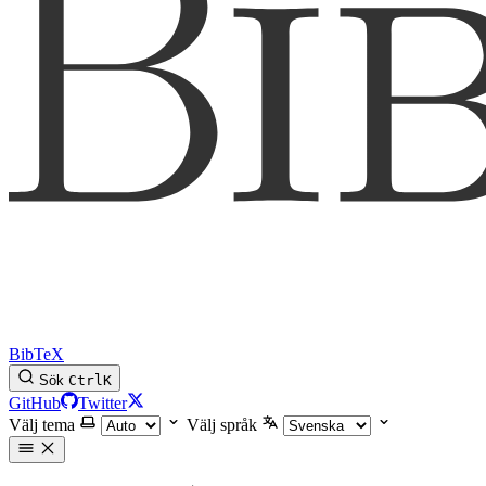
BibTeX
Sök
Ctrl
K
GitHub
Twitter
Välj tema
Välj språk