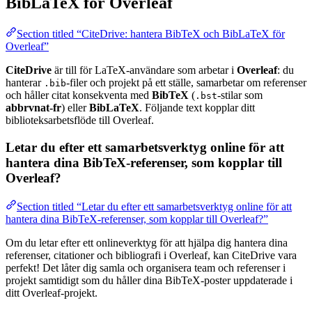
BibLaTeX för Overleaf
Section titled “CiteDrive: hantera BibTeX och BibLaTeX för
Overleaf”
CiteDrive
är till för LaTeX-användare som arbetar i
Overleaf
: du
hanterar
-filer och projekt på ett ställe, samarbetar om referenser
.bib
och håller citat konsekventa med
BibTeX
(
-stilar som
.bst
abbrvnat-fr
) eller
BibLaTeX
. Följande text kopplar ditt
biblioteksarbetsflöde till Overleaf.
Letar du efter ett samarbetsverktyg online för att
hantera dina BibTeX-referenser, som kopplar till
Overleaf?
Section titled “Letar du efter ett samarbetsverktyg online för att
hantera dina BibTeX-referenser, som kopplar till Overleaf?”
Om du letar efter ett onlineverktyg för att hjälpa dig hantera dina
referenser, citationer och bibliografi i Overleaf, kan CiteDrive vara
perfekt! Det låter dig samla och organisera team och referenser i
projekt samtidigt som du håller dina BibTeX-poster uppdaterade i
ditt Overleaf-projekt.