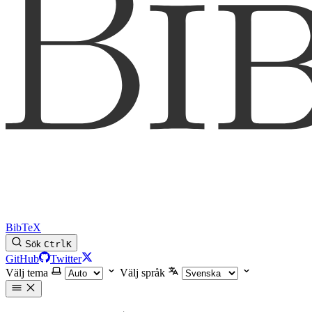
BibTeX
Sök
Ctrl
K
GitHub
Twitter
Välj tema
Välj språk