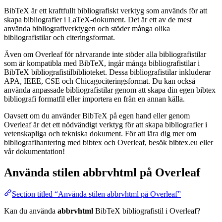
BibTeX är ett kraftfullt bibliografiskt verktyg som används för att
skapa bibliografier i LaTeX-dokument. Det är ett av de mest
använda bibliografiverktygen och stöder många olika
bibliografistilar och citeringsformat.
Även om Overleaf för närvarande inte stöder alla bibliografistilar
som är kompatibla med BibTeX, ingår många bibliografistilar i
BibTeX bibliografistilbiblioteket. Dessa bibliografistilar inkluderar
APA, IEEE, CSE och Chicagociteringsformat. Du kan också
använda anpassade bibliografistilar genom att skapa din egen bibtex
bibliografi formatfil eller importera en från en annan källa.
Oavsett om du använder BibTeX på egen hand eller genom
Overleaf är det ett nödvändigt verktyg för att skapa bibliografier i
vetenskapliga och tekniska dokument. För att lära dig mer om
bibliografihantering med bibtex och Overleaf, besök bibtex.eu eller
vår dokumentation!
Använda stilen
abbrvhtml
på Overleaf
Section titled “Använda stilen abbrvhtml på Overleaf”
Kan du använda
abbrvhtml
BibTeX bibliografistil i Overleaf?