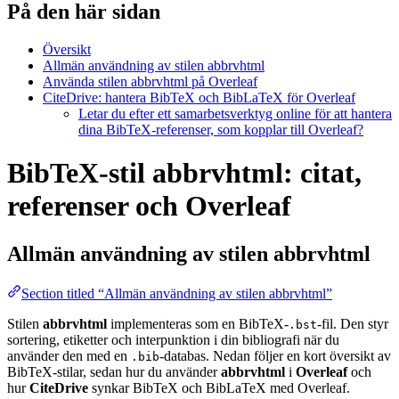
På den här sidan
Översikt
Allmän användning av stilen abbrvhtml
Använda stilen abbrvhtml på Overleaf
CiteDrive: hantera BibTeX och BibLaTeX för Overleaf
Letar du efter ett samarbetsverktyg online för att hantera
dina BibTeX-referenser, som kopplar till Overleaf?
BibTeX-stil abbrvhtml: citat,
referenser och Overleaf
Allmän användning av stilen
abbrvhtml
Section titled “Allmän användning av stilen abbrvhtml”
Stilen
abbrvhtml
implementeras som en BibTeX-
-fil. Den styr
.bst
sortering, etiketter och interpunktion i din bibliografi när du
använder den med en
-databas. Nedan följer en kort översikt av
.bib
BibTeX-stilar, sedan hur du använder
abbrvhtml
i
Overleaf
och
hur
CiteDrive
synkar BibTeX och BibLaTeX med Overleaf.