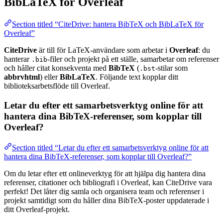
BibLaTeX för Overleaf
Section titled “CiteDrive: hantera BibTeX och BibLaTeX för
Overleaf”
CiteDrive
är till för LaTeX-användare som arbetar i
Overleaf
: du
hanterar
-filer och projekt på ett ställe, samarbetar om referenser
.bib
och håller citat konsekventa med
BibTeX
(
-stilar som
.bst
abbrvhtml
) eller
BibLaTeX
. Följande text kopplar ditt
biblioteksarbetsflöde till Overleaf.
Letar du efter ett samarbetsverktyg online för att
hantera dina BibTeX-referenser, som kopplar till
Overleaf?
Section titled “Letar du efter ett samarbetsverktyg online för att
hantera dina BibTeX-referenser, som kopplar till Overleaf?”
Om du letar efter ett onlineverktyg för att hjälpa dig hantera dina
referenser, citationer och bibliografi i Overleaf, kan CiteDrive vara
perfekt! Det låter dig samla och organisera team och referenser i
projekt samtidigt som du håller dina BibTeX-poster uppdaterade i
ditt Overleaf-projekt.