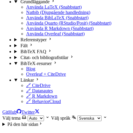
Grundläggande
Använda LaTeX (Snabbstart)
Natbib (Djupgående handledning)
Använda BibLaTeX (Snabbstart)
Använda Quarto (RStudio/Posit) (Snabbstart)
Använda R Markdown (Snabbstart)
Använda Overleaf (Snabbstart)
Referenstyper
Fält
BibTeX FAQ
Citat- och bibliografistilar
BibTeX-resurser
Blog
Overleaf + CiteDrive
Länkar
🔗 CiteDrive
🔗 Datanautes
🔗 R Markdown
🔗 BehaviorCloud
GitHub
Twitter
Välj tema
Välj språk
På den här sidan