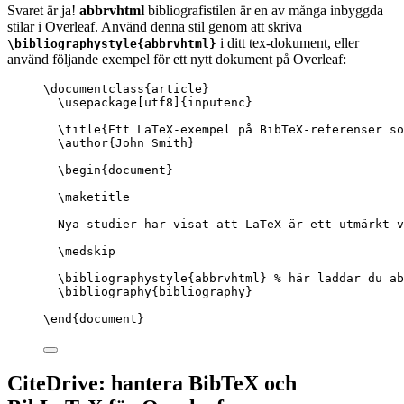
Svaret är ja!
abbrvhtml
bibliografistilen är en av många inbyggda
stilar i Overleaf. Använd denna stil genom att skriva
i ditt tex-dokument, eller
\bibliographystyle{abbrvhtml}
använd följande exempel för ett nytt dokument på Overleaf:
\documentclass
{
article
}
\usepackage
[
utf8
]{
inputenc
}
\title
{Ett LaTeX-exempel på BibTeX-referenser so
\author
{John Smith}
\begin
{
document
}
\maketitle
Nya studier har visat att LaTeX är ett utmärkt v
\medskip
\bibliographystyle
{abbrvhtml} 
% här laddar du ab
\bibliography
{bibliography}
\end
{
document
}
CiteDrive: hantera BibTeX och