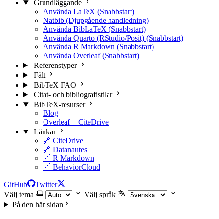
Grundläggande
Använda LaTeX (Snabbstart)
Natbib (Djupgående handledning)
Använda BibLaTeX (Snabbstart)
Använda Quarto (RStudio/Posit) (Snabbstart)
Använda R Markdown (Snabbstart)
Använda Overleaf (Snabbstart)
Referenstyper
Fält
BibTeX FAQ
Citat- och bibliografistilar
BibTeX-resurser
Blog
Overleaf + CiteDrive
Länkar
🔗 CiteDrive
🔗 Datanautes
🔗 R Markdown
🔗 BehaviorCloud
GitHub
Twitter
Välj tema
Välj språk
På den här sidan