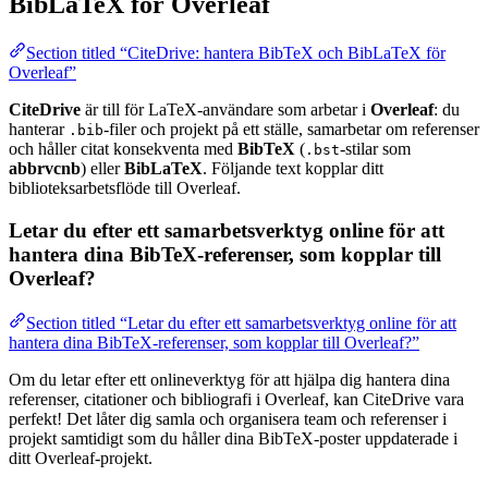
BibLaTeX för Overleaf
Section titled “CiteDrive: hantera BibTeX och BibLaTeX för
Overleaf”
CiteDrive
är till för LaTeX-användare som arbetar i
Overleaf
: du
hanterar
-filer och projekt på ett ställe, samarbetar om referenser
.bib
och håller citat konsekventa med
BibTeX
(
-stilar som
.bst
abbrvcnb
) eller
BibLaTeX
. Följande text kopplar ditt
biblioteksarbetsflöde till Overleaf.
Letar du efter ett samarbetsverktyg online för att
hantera dina BibTeX-referenser, som kopplar till
Overleaf?
Section titled “Letar du efter ett samarbetsverktyg online för att
hantera dina BibTeX-referenser, som kopplar till Overleaf?”
Om du letar efter ett onlineverktyg för att hjälpa dig hantera dina
referenser, citationer och bibliografi i Overleaf, kan CiteDrive vara
perfekt! Det låter dig samla och organisera team och referenser i
projekt samtidigt som du håller dina BibTeX-poster uppdaterade i
ditt Overleaf-projekt.