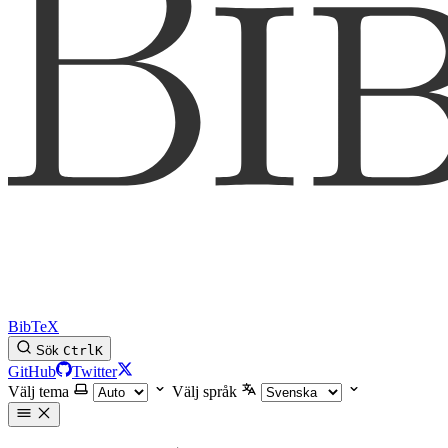
BibTeX
Sök
Ctrl
K
GitHub
Twitter
Välj tema
Välj språk