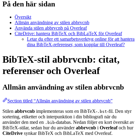
På den här sidan
Översikt
Allmän användning av stilen abbrvcnb
Använda stilen abbrvcnb på Overleaf
CiteDrive: hantera BibTeX och BibLaTeX för Overleaf
Letar du efter ett samarbetsverktyg online för att hantera
dina BibTeX-referenser, som kopplar till Overleaf?
BibTeX-stil abbrvcnb: citat,
referenser och Overleaf
Allmän användning av stilen
abbrvcnb
Section titled “Allmän användning av stilen abbrvcnb”
Stilen
abbrvcnb
implementeras som en BibTeX-
-fil. Den styr
.bst
sortering, etiketter och interpunktion i din bibliografi när du
använder den med en
-databas. Nedan följer en kort översikt av
.bib
BibTeX-stilar, sedan hur du använder
abbrvcnb
i
Overleaf
och hur
CiteDrive
synkar BibTeX och BibLaTeX med Overleaf.