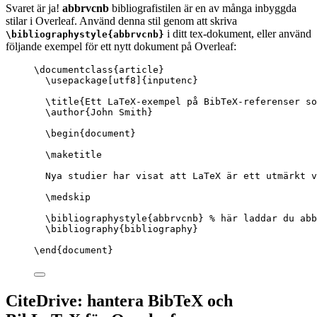
Svaret är ja!
abbrvcnb
bibliografistilen är en av många inbyggda
stilar i Overleaf. Använd denna stil genom att skriva
i ditt tex-dokument, eller använd
\bibliographystyle{abbrvcnb}
följande exempel för ett nytt dokument på Overleaf:
\documentclass
{
article
}
\usepackage
[
utf8
]{
inputenc
}
\title
{Ett LaTeX-exempel på BibTeX-referenser so
\author
{John Smith}
\begin
{
document
}
\maketitle
Nya studier har visat att LaTeX är ett utmärkt v
\medskip
\bibliographystyle
{abbrvcnb} 
% här laddar du abb
\bibliography
{bibliography}
\end
{
document
}
CiteDrive: hantera BibTeX och