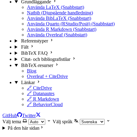
Grundläggande
Använda LaTeX (Snabbstart)
Natbib (Djupgående handledning)
Använda BibLaTeX (Snabbstart)
Använda Quarto (RStudio/Posit) (Snabbstart)
Använda R Markdown (Snabbstart)
Använda Overleaf (Snabbstart)
Referenstyper
Fält
BibTeX FAQ
Citat- och bibliografistilar
BibTeX-resurser
Blog
Overleaf + CiteDrive
Länkar
🔗 CiteDrive
🔗 Datanautes
🔗 R Markdown
🔗 BehaviorCloud
GitHub
Twitter
Välj tema
Välj språk
På den här sidan