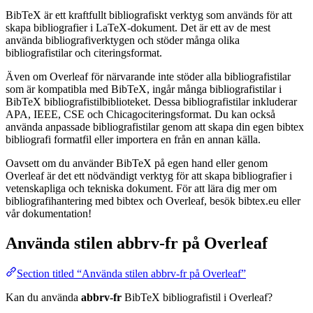
BibTeX är ett kraftfullt bibliografiskt verktyg som används för att
skapa bibliografier i LaTeX-dokument. Det är ett av de mest
använda bibliografiverktygen och stöder många olika
bibliografistilar och citeringsformat.
Även om Overleaf för närvarande inte stöder alla bibliografistilar
som är kompatibla med BibTeX, ingår många bibliografistilar i
BibTeX bibliografistilbiblioteket. Dessa bibliografistilar inkluderar
APA, IEEE, CSE och Chicagociteringsformat. Du kan också
använda anpassade bibliografistilar genom att skapa din egen bibtex
bibliografi formatfil eller importera en från en annan källa.
Oavsett om du använder BibTeX på egen hand eller genom
Overleaf är det ett nödvändigt verktyg för att skapa bibliografier i
vetenskapliga och tekniska dokument. För att lära dig mer om
bibliografihantering med bibtex och Overleaf, besök bibtex.eu eller
vår dokumentation!
Använda stilen
abbrv-fr
på Overleaf
Section titled “Använda stilen abbrv-fr på Overleaf”
Kan du använda
abbrv-fr
BibTeX bibliografistil i Overleaf?