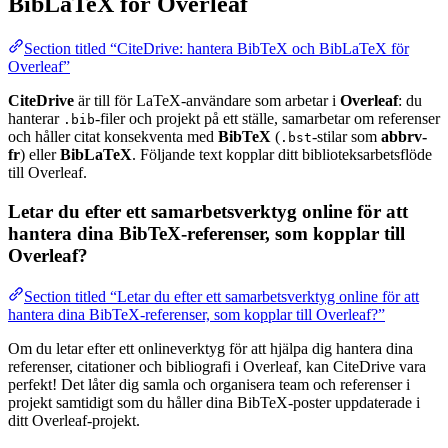
BibLaTeX för Overleaf
Section titled “CiteDrive: hantera BibTeX och BibLaTeX för
Overleaf”
CiteDrive
är till för LaTeX-användare som arbetar i
Overleaf
: du
hanterar
-filer och projekt på ett ställe, samarbetar om referenser
.bib
och håller citat konsekventa med
BibTeX
(
-stilar som
abbrv-
.bst
fr
) eller
BibLaTeX
. Följande text kopplar ditt biblioteksarbetsflöde
till Overleaf.
Letar du efter ett samarbetsverktyg online för att
hantera dina BibTeX-referenser, som kopplar till
Overleaf?
Section titled “Letar du efter ett samarbetsverktyg online för att
hantera dina BibTeX-referenser, som kopplar till Overleaf?”
Om du letar efter ett onlineverktyg för att hjälpa dig hantera dina
referenser, citationer och bibliografi i Overleaf, kan CiteDrive vara
perfekt! Det låter dig samla och organisera team och referenser i
projekt samtidigt som du håller dina BibTeX-poster uppdaterade i
ditt Overleaf-projekt.