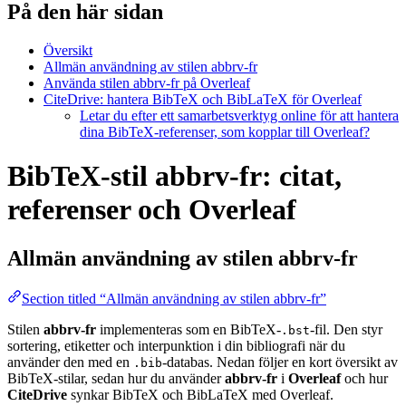
På den här sidan
Översikt
Allmän användning av stilen abbrv-fr
Använda stilen abbrv-fr på Overleaf
CiteDrive: hantera BibTeX och BibLaTeX för Overleaf
Letar du efter ett samarbetsverktyg online för att hantera
dina BibTeX-referenser, som kopplar till Overleaf?
BibTeX-stil abbrv-fr: citat,
referenser och Overleaf
Allmän användning av stilen
abbrv-fr
Section titled “Allmän användning av stilen abbrv-fr”
Stilen
abbrv-fr
implementeras som en BibTeX-
-fil. Den styr
.bst
sortering, etiketter och interpunktion i din bibliografi när du
använder den med en
-databas. Nedan följer en kort översikt av
.bib
BibTeX-stilar, sedan hur du använder
abbrv-fr
i
Overleaf
och hur
CiteDrive
synkar BibTeX och BibLaTeX med Overleaf.