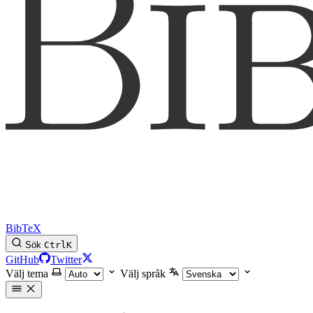
BibTeX
Sök
Ctrl
K
GitHub
Twitter
Välj tema
Välj språk