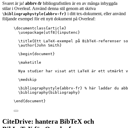
Svaret är ja!
abbrv-fr
bibliografistilen är en av många inbyggda
stilar i Overleaf. Använd denna stil genom att skriva
i ditt tex-dokument, eller använd
\bibliographystyle{abbrv-fr}
följande exempel för ett nytt dokument på Overleaf:
\documentclass
{
article
}
\usepackage
[
utf8
]{
inputenc
}
\title
{Ett LaTeX-exempel på BibTeX-referenser so
\author
{John Smith}
\begin
{
document
}
\maketitle
Nya studier har visat att LaTeX är ett utmärkt v
\medskip
\bibliographystyle
{abbrv-fr} 
% här laddar du abb
\bibliography
{bibliography}
\end
{
document
}
CiteDrive: hantera BibTeX och