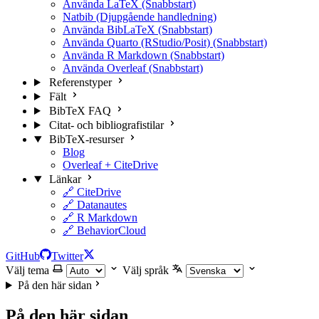
Använda LaTeX (Snabbstart)
Natbib (Djupgående handledning)
Använda BibLaTeX (Snabbstart)
Använda Quarto (RStudio/Posit) (Snabbstart)
Använda R Markdown (Snabbstart)
Använda Overleaf (Snabbstart)
Referenstyper
Fält
BibTeX FAQ
Citat- och bibliografistilar
BibTeX-resurser
Blog
Overleaf + CiteDrive
Länkar
🔗 CiteDrive
🔗 Datanautes
🔗 R Markdown
🔗 BehaviorCloud
GitHub
Twitter
Välj tema
Välj språk
På den här sidan
På den här sidan