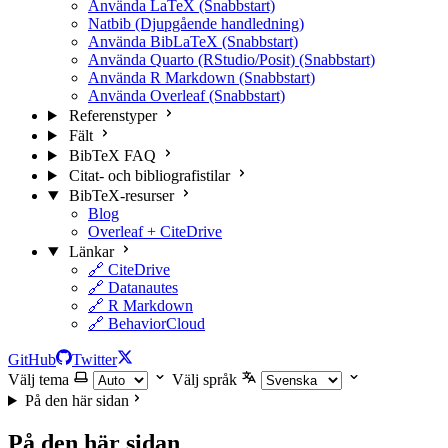
Använda LaTeX (Snabbstart)
Natbib (Djupgående handledning)
Använda BibLaTeX (Snabbstart)
Använda Quarto (RStudio/Posit) (Snabbstart)
Använda R Markdown (Snabbstart)
Använda Overleaf (Snabbstart)
Referenstyper
Fält
BibTeX FAQ
Citat- och bibliografistilar
BibTeX-resurser
Blog
Overleaf + CiteDrive
Länkar
🔗 CiteDrive
🔗 Datanautes
🔗 R Markdown
🔗 BehaviorCloud
GitHub
Twitter
Välj tema
Välj språk
På den här sidan
På den här sidan